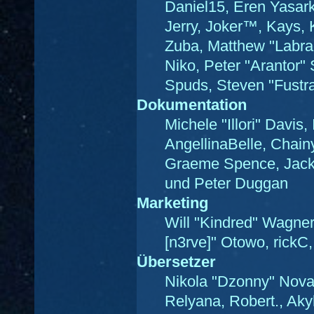
Daniel15, Eren Yasar
Jerry, Joker™, Kays,
Zuba, Matthew "Labra
Niko, Peter "Arantor"
Spuds, Steven "Fustr
Dokumentation
Michele "Illori" Davis
AngellinaBelle, Chainy
Graeme Spence, Jack 
und Peter Duggan
Marketing
Will "Kindred" Wagner
[n3rve]" Otowo, rickC
Übersetzer
Nikola "Dzonny" Nova
Relyana, Robert., Ak