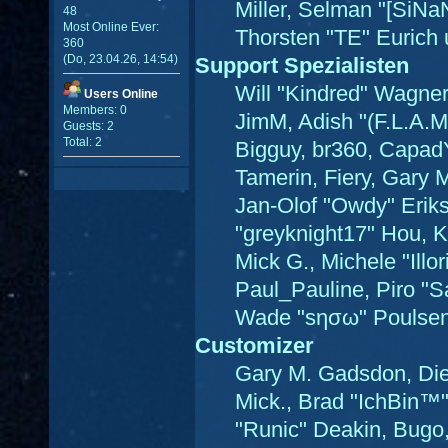
Miller, Selman "[SiNa
48
Most Online Ever:
Thorsten "TE" Eurich 
360
(Do, 23.04.26, 14:54)
Support Spezialisten
Will "Kindred" Wagner,
Users Online
Members: 0
JimM, Adish "(F.L.A.M.
Guests: 2
Total: 2
Bigguy, br360, Capad
Tamerin, Fiery, Gary 
Jan-Olof "Owdy" Eriks
"greyknight17" Hou, KG
Mick G., Michele "Illor
Paul_Pauline, Piro "S
Wade "sησω" Poulsen
Customizer
Gary M. Gadsdon, Die
Mick., Brad "IchBin
"Runic" Deakin, Bugo,