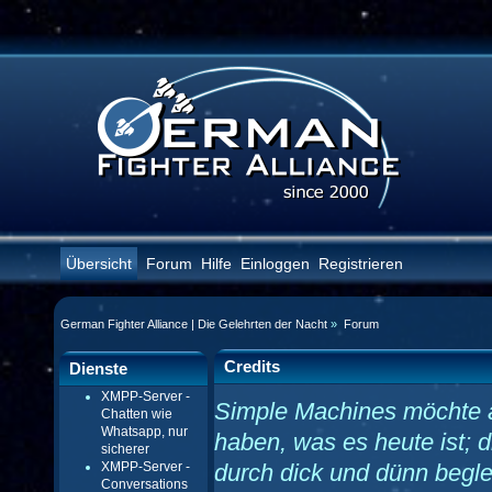
Übersicht
Forum
Hilfe
Einloggen
Registrieren
German Fighter Alliance | Die Gelehrten der Nacht
»
Forum
Credits
Dienste
XMPP-Server -
Simple Machines möchte 
Chatten wie
Whatsapp, nur
haben, was es heute ist; d
sicherer
XMPP-Server -
durch dick und dünn begle
Conversations