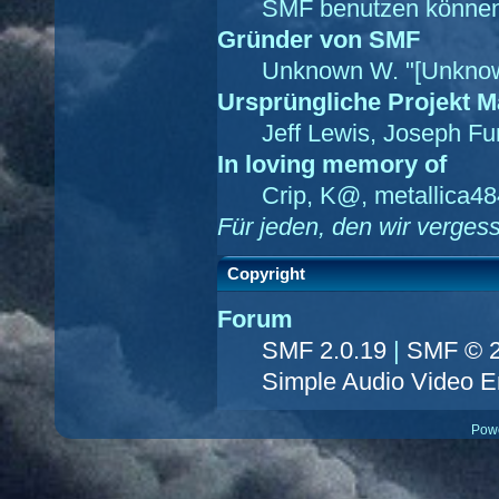
SMF benutzen können
Gründer von SMF
Unknown W. "[Unknow
Ursprüngliche Projekt 
Jeff Lewis, Joseph F
In loving memory of
Crip, K@, metallica4
Für jeden, den wir verge
Copyright
Forum
SMF 2.0.19
|
SMF © 
Simple Audio Video 
Pow