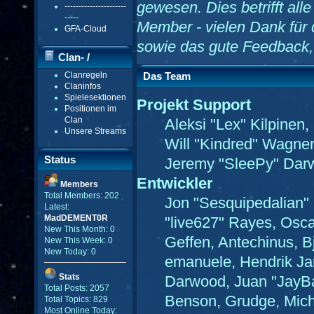
gewesen. Dies betrifft all
----------------------
-----
Member - vielen Dank für 
GFA-Cloud
sowie das gute Feedback,
Clan- /
Clanregeln
Das Team
Gildenmenü
Claninfos
Spielesektionen
Projekt Support
Positionen im
Clan
Aleksi "Lex" Kilpinen,
Unsere Streams
Will "Kindred" Wagne
Status
Jeremy "SleePy" Darw
Entwickler
Members
Total Members: 202
Jon "Sesquipedalian" 
Latest:
MadDEMENT0R
"live627" Rayes, Osc
New This Month: 0
Geffen, Antechinus, B
New This Week: 0
New Today: 0
emanuele, Hendrik Ja
Stats
Darwood, Juan "JayBa
Total Posts: 2057
Benson, Grudge, Mich
Total Topics: 829
Most Online Today: