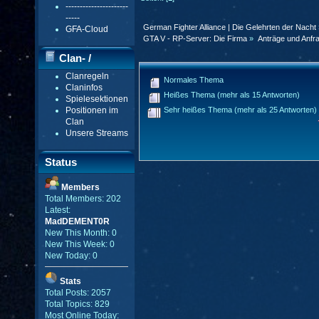
----------------------
-----
German Fighter Alliance | Die Gelehrten der Nacht
GFA-Cloud
GTA V - RP-Server: Die Firma
»
Anträge und Anfr
Clan- /
Clanregeln
Gildenmenü
Normales Thema
Claninfos
Heißes Thema (mehr als 15 Antworten)
Spielesektionen
Sehr heißes Thema (mehr als 25 Antworten)
Positionen im
Clan
Unsere Streams
Status
Members
Total Members: 202
Latest:
MadDEMENT0R
New This Month: 0
New This Week: 0
New Today: 0
Stats
Total Posts: 2057
Total Topics: 829
Most Online Today: