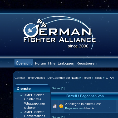
Übersicht
Forum
Hilfe
Einloggen
Registrieren
German Fighter Alliance | Die Gelehrten der Nacht
»
Forum
»
Spiele
»
GTA V - 
Dienste
Seiten: [
1
]
XMPP-Server -
Betreff
/
Begonnen von
Chatten wie
Whatsapp, nur
2 Anliegen in einem Post
sicherer
Begonnen von
Menthis
XMPP-Server -
Conversations
Seiten: [
1
]