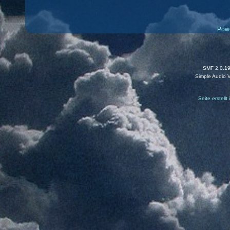
Pow
SMF 2.0.1
Simple Audio 
Seite erstell