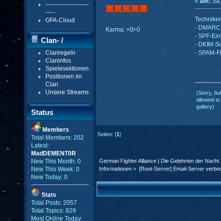
«
am:
Sa,
----------------------
-----
Techniken
GFA-Cloud
- DMARC-
Karma: +0/-0
- SPF-Ein
Clan- /
- DKIM-Si
Clanregeln
- SPAM-Fi
Gildenmenü
Claninfos
Spielesektionen
Positionen im
Clan
Unsere Streams
(Sorry, bu
allowed to
gallery)
Status
Members
Seiten: [
1
]
Total Members: 202
Latest:
MadDEMENT0R
German Fighter Alliance | Die Gelehrten der Nacht
New This Month: 0
Informationen
»
[Root-Server] Email-Server verbe
New This Week: 0
New Today: 0
Stats
Total Posts: 2057
Total Topics: 829
Most Online Today: