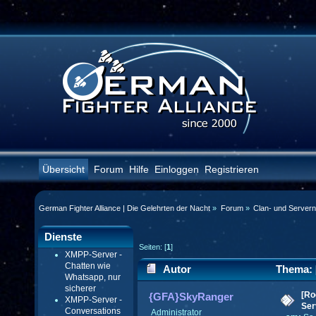
Übersicht
Forum
Hilfe
Einloggen
Registrieren
German Fighter Alliance | Die Gelehrten der Nacht
»
Forum
»
Clan- und Server
Dienste
Seiten: [
1
]
XMPP-Server -
Chatten wie
Autor
Thema: [
Whatsapp, nur
sicherer
verbessert (Gelesen 63694 mal)
[Ro
{GFA}SkyRanger
XMPP-Server -
Ser
Conversations
Administrator