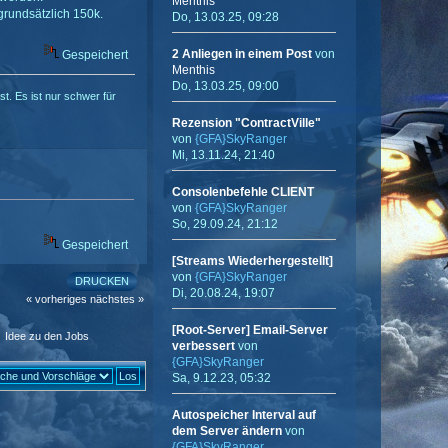
Menthis
grundsätzlich 150k.
Do, 13.03.25, 09:28
2 Anliegen in einem Post
von
Gespeichert
Menthis
Do, 13.03.25, 09:00
ist. Es ist nur schwer für
Rezension "ContractVille"
von
{GFA}SkyRanger
Mi, 13.11.24, 21:40
Consolenbefehle CLIENT
von
{GFA}SkyRanger
So, 29.09.24, 21:12
Gespeichert
[Streams Wiederhergestellt]
von
{GFA}SkyRanger
DRUCKEN
Di, 20.08.24, 19:07
« vorheriges
nächstes »
[Root-Server] Email-Server
»
Idee zu den Jobs
verbessert
von
{GFA}SkyRanger
Sa, 9.12.23, 05:32
Autospeicher Interval auf
dem Server ändern
von
{GFA}SkyRanger