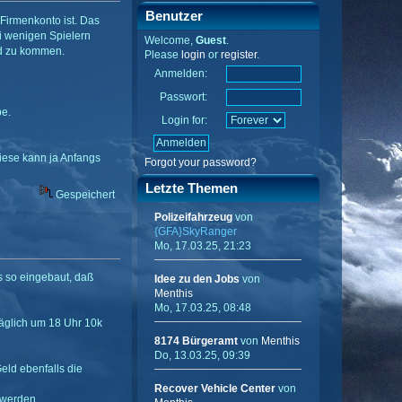
Benutzer
Firmenkonto ist. Das
i wenigen Spielern
Welcome,
Guest
.
ld zu kommen.
Please
login
or
register
.
Anmelden:
Passwort:
be.
Login for:
iese kann ja Anfangs
Forgot your password?
Letzte Themen
Gespeichert
Polizeifahrzeug
von
{GFA}SkyRanger
Mo, 17.03.25, 21:23
es so eingebaut, daß
Idee zu den Jobs
von
Menthis
Mo, 17.03.25, 08:48
täglich um 18 Uhr 10k
8174 Bürgeramt
von
Menthis
Do, 13.03.25, 09:39
ld ebenfalls die
Recover Vehicle Center
von
 werden.