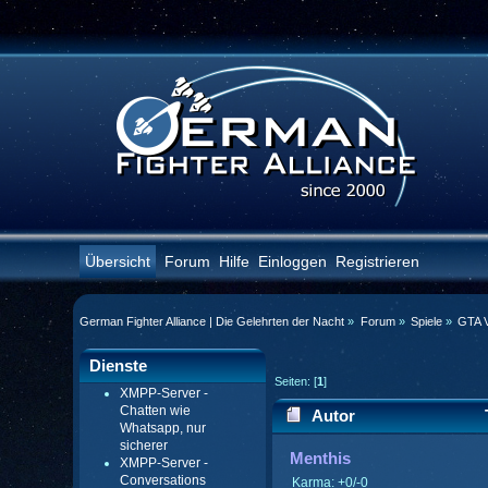
Übersicht
Forum
Hilfe
Einloggen
Registrieren
German Fighter Alliance | Die Gelehrten der Nacht
»
Forum
»
Spiele
»
GTA V
Dienste
Seiten: [
1
]
XMPP-Server -
Chatten wie
Autor
Whatsapp, nur
sicherer
Menthis
XMPP-Server -
Conversations
Karma: +0/-0