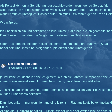
Als Polizist können ja Gehälter nur ausgezahlt werden, wenn genug Geld auf dem 
wiederum kann nur passieren, wenn wir aktiv Strafen verhängen. Das macht es be
aktuell natürlich unmöglich. Das bedeutet, ich muss LKW fahren gehen um an Ge
Wie wäre es:
Ich Check mich ein und bekomme passiv Summe X alle 24h, die ich gearbeitet ha
Dann besteht zumindest die Möglichkeit, realistisch an Geld zu kommen.
Oder: Das Firmenkonto der Polizei bekommt alle 24h eine Förderung vom Staat. D
höher sein und später, bei steigender Spielerzahl dann runtergehen.
Re: Idee zu den Jobs
«
Antwort #1 am:
So, 16.03.25, 09:43 »
ja, verstehe ich, deshalb habe ich gestern, als ich die Fahrschule repariert habe, 
immer wenn jemand einen Führerschein macht, die Polizei das Geld erhält.
Zusätzlich hab ich in das Steuerprogramm es so eingebaut, daß das Polizeikonto 
auf das Firmenkonto bekommt.
Dann bedenke, immer wenn jemand eine Lizenz im Rathaus kauft, bekommt das Ge
Polizei.
Alleine die Fluglizenz bringt dir 150k ein. Wobei wohl eher Waffenscheine gekauft