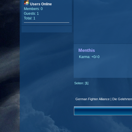
Users Online
Members: 0
Guests: 1
Total: 1
Menthis
Karma: +0/-0
Seiten: [
1
]
German Fighter Alliance | Die Gelehrte