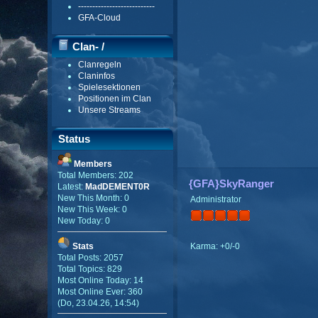
---------------------------
GFA-Cloud
Clan- /
Clanregeln
Gildenmenü
Claninfos
Spielesektionen
Positionen im Clan
Unsere Streams
Status
Members
Total Members: 202
{GFA}SkyRanger
Latest:
MadDEMENT0R
New This Month: 0
Administrator
New This Week: 0
New Today: 0
Karma: +0/-0
Stats
Total Posts: 2057
Total Topics: 829
Most Online Today: 14
Most Online Ever: 360
(Do, 23.04.26, 14:54)