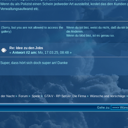
Wenn du als Polizist einen Schein jedweder Art ausstellst, kostet das den Kunden 
Verwaltungsaufwand etc.
(Sorry, but you are not allowed to access the
Wenn du tot bist, weist du nicht, daß du tot b
gallery)
die Anderen.
Wenn du blöd bist, ist es genau so.
Re: Idee zu den Jobs
«
Antwort #2 am:
Mo, 17.03.25, 08:48 »
Super, dass hört sich doch super an! Danke
n der Nacht
»
Forum
»
Spiele
»
GTA V - RP-Server: Die Firma
»
Wünsche und Vorschläge
Gehe zu: