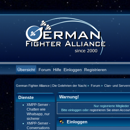
Übersicht
Forum
Hilfe
Einloggen
Registrieren
German Fighter Alliance | Die Gelehrten der Nacht
»
Forum
»
Clan- und Server
Warnung!
Dienste
XMPP-Server -
Nur registrierte Mitgliede
Chatten wie
Bitte einloggen oder
registrieren Sie einen Accou
Whatsapp, nur
sicherer
Einloggen
XMPP-Server -
Conversations