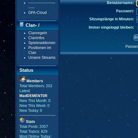
----------------------
Benutzername:
-----
Passwort:
GFA-Cloud
Sitzungslänge in Minuten:
Clan- /
Immer eingeloggt bleiben:
Clanregeln
Gildenmenü
Claninfos
Spielesektionen
Passwo
Positionen im
Clan
Unsere Streams
Status
Members
Total Members: 202
Latest:
MadDEMENT0R
New This Month: 0
New This Week: 0
New Today: 0
Stats
Total Posts: 2057
Total Topics: 829
Most Online Today: