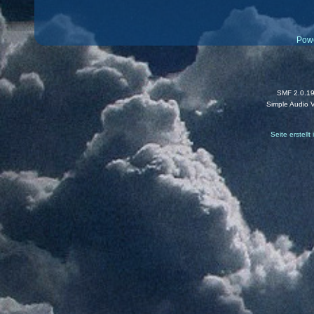
Pow
SMF 2.0.1
Simple Audio 
Seite erstell