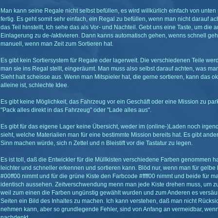
Man kann seine Regale nicht selbst befüllen, es wird willkürlich einfach von unten
fertig. Es geht somit sehr einfach, ein Regal zu befüllen, wenn man nicht darauf 
das Teil hinstellt, Ich sehe das als Vor- und Nachteil. Gebt uns eine Taste, um die
Einlagerung zu de-/aktivieren. Dann kanns automatisch gehen, wenns schnell ge
manuell, wenn man Zeit zum Sortieren hat.
Es gibt kein Sortiersystem für Regale oder lagerweit. Die verschiedenen Teile wer
man sie ins Regal stellt, eingeräumt. Man muss also selbst darauf achten, was man
Sieht halt scheisse aus. Wenn man Mitspieler hat, die gerne sortieren, kann das 
alleine ist, schlechte Idee.
Es gibt keine Möglichkeit, das Fahrzeug vor ein Geschäft oder eine Mission zu pa
"Pack alles direkt in das Fahrzeug" oder "Lade alles aus".
Es gibt für das eigene Lager keine Übersicht, weder im (online-)Laden noch irg
sieht, welche Materialien man für eine bestimmte Mission bereits hat. Es gibt and
Sinn machen würde, sich n Zettel und n Bleistift vor die Tastatur zu legen.
Es ist toll, daß die Entwickler für die Müllkisten verschiedene Farben genommen 
leichter und schneller erkennen und sortieren kann. Blöd nur, wenn man für gelbe
#00ff00 nimmt und für die grüne Kiste den Farbcode #ffff00 nimmt und beide für 
identisch aussehen. Zeitverschwendung menn man jede Kiste drehen muss, um zu 
weil zum einen die Farben ungünstig gewählt wurden und zum Anderen es versäumt
Seiten ein Bild des Inhaltes zu machen. Ich kann verstehen, daß man nicht Rücksi
nehmen kann, aber so grundlegende Fehler, sind von Anfang an vermeidbar, wen
nachdenkt.