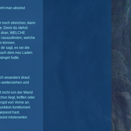
eht man absolut
.
er noch streichen, dann
e. Denn du stehst
nds dran, WELCHE
m rauszufinden, welche
in können.
ir sagt, es sei die
u nach dem neu Laden
mängel hatte.
ch woanders drauf,
h weiterziehen und
t nicht von der Wand
on liegt, treffen oder
ängst von Vorne an.
unktion funktioniert
epasst hast.
olut intoleranten