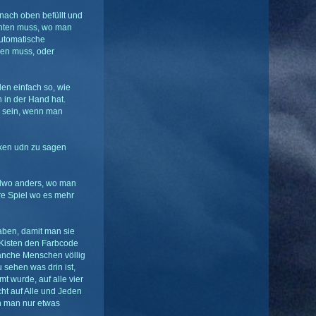
 nach oben befüllt und
achten muss, wo man
 automatische
hen muss, oder
den einfach so, wie
 in der Hand hat.
ok sein, wenn man
rken udn zu sagen
endwo anders, wo man
ere Spiel wo es mehr
haben, damit man sie
 Kisten den Farbcode
manche Menschen völlig
sehen was drin ist,
 wurde, auf alle vier
cht auf Alle und Jeden
n man nur etwas