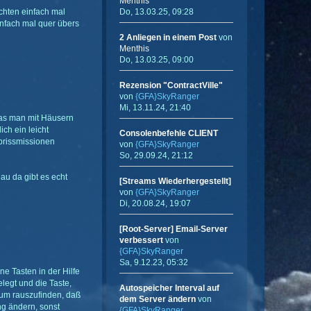
Menthis
ächten einfach mal
Do, 13.03.25, 09:28
einfach mal quer übers
2 Anliegen in einem Post
von
Menthis
Do, 13.03.25, 09:00
Rezension "ContractVille"
von
{GFA}SkyRanger
Mi, 13.11.24, 21:40
 was man mit Häusern
ch ein leicht
Consolenbefehle CLIENT
brissmissionen
von
{GFA}SkyRanger
So, 29.09.24, 21:12
au da gibt es echt
[Streams Wiederhergestellt]
von
{GFA}SkyRanger
Di, 20.08.24, 19:07
[Root-Server] Email-Server
verbessert
von
{GFA}SkyRanger
Sa, 9.12.23, 05:32
e Tasten in der Hilfe
legt und die Taste,
Autospeicher Interval auf
, um rauszufinden, daß
dem Server ändern
von
ng ändern, sonst
{GFA}SkyRanger