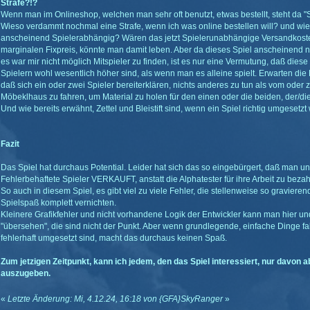
Strafe?!?
Wenn man im Onlineshop, welchen man sehr oft benutzt, etwas bestellt, steht da "Str
Wieso verdammt nochmal eine Strafe, wenn ich was online bestellen will? und wie
anscheinend Spielerabhängig? Wären das jetzt Spielerunabhängige Versandkoste
marginalen Fixpreis, könnte man damit leben. Aber da dieses Spiel anscheinend n
es war mir nicht möglich Mitspieler zu finden, ist es nur eine Vermutung, daß diese 
Spielern wohl wesentlich höher sind, als wenn man es alleine spielt. Erwarten die E
daß sich ein oder zwei Spieler bereiterklären, nichts anderes zu tun als vom ode
Möbeklhaus zu fahren, um Material zu holen für den einen oder die beiden, der/
Und wie bereits erwähnt, Zettel und Bleistift sind, wenn ein Spiel richtig umgesetzt 
Fazit
Das Spiel hat durchaus Potential. Leider hat sich das so eingebürgert, daß man un
Fehlerbehaftete Spieler VERKAUFT, anstatt die Alphatester für ihre Arbeit zu bezah
So auch in diesem Spiel, es gibt viel zu viele Fehler, die stellenweise so gravieren
Spielspaß komplett vernichten.
Kleinere Grafikfehler und nicht vorhandene Logik der Entwickler kann man hier u
"übersehen", die sind nicht der Punkt. Aber wenn grundlegende, einfache Dinge fa
fehlerhaft umgesetzt sind, macht das durchaus keinen Spaß.
Zum jetzigen Zeitpunkt, kann ich jedem, den das Spiel interessiert, nur davon
auszugeben.
«
Letzte Änderung: Mi, 4.12.24, 16:18 von {GFA}SkyRanger
»