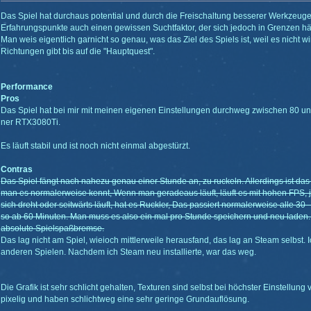
Das Spiel hat durchaus potential und durch die Freischaltung besserer Werkzeu
Erfahrungspunkte auch einen gewissen Suchtfaktor, der sich jedoch in Grenzen häl
Man weis eigentlich garnicht so genau, was das Ziel des Spiels ist, weil es nicht wi
Richtungen gibt bis auf die "Hauptquest".
Performance
Pros
Das Spiel hat bei mir mit meinen eigenen Einstellungen durchweg zwischen 80 un
ner RTX3080Ti.
Es läuft stabil und ist noch nicht einmal abgestürzt.
Contras
Das Spiel fängt nach nahezu genau einer Stunde an, zu ruckeln. Allerdings ist das
man es normalerweise kennt, Wenn man geradeaus läuft, läuft es mit hohen FPS,
sich dreht oder seitwärts läuft, hat es Ruckler, Das passiert normalerweise alle 30
so ab 60 Minuten. Man muss es also ein mal pro Stunde speichern und neu laden. 
absolute Spielspaßbremse.
Das lag nicht am Spiel, wieioch mittlerweile herausfand, das lag an Steam selbst. 
anderen Spielen. Nachdem ich Steam neu installierte, war das weg.
Die Grafik ist sehr schlicht gehalten, Texturen sind selbst bei höchster Einstellu
pixelig und haben schlichtweg eine sehr geringe Grundauflösung.