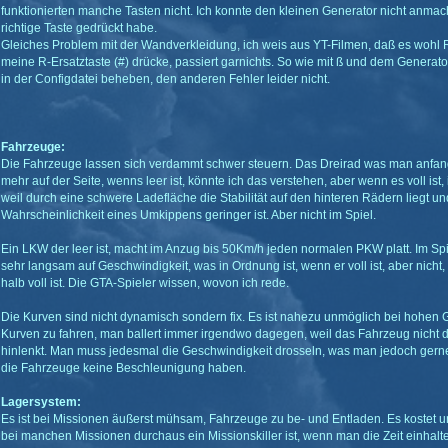
funktionierten manche Tasten nicht. Ich konnte den kleinen Generator nicht anmac
richtige Taste gedrückt habe.
Gleiches Problem mit der Wandverkleidung, ich weis aus YT-Filmen, daß es wohl R
meine R-Ersatztaste (#) drücke, passiert garnichts. So wie mit ß und dem Generato
in der Configdatei beheben, den anderen Fehler leider nicht.
Fahrzeuge:
Die Fahrzeuge lassen sich verdammt schwer steuern. Das Dreirad was man anfan
mehr auf der Seite, wenns leer ist, könnte ich das verstehen, aber wenn es voll ist, 
weil durch eine schwere Ladefläche die Stabilität auf den hinteren Rädern liegt un
Wahrscheinlichkeit eines Umkippens geringer ist. Aber nicht im Spiel.
Ein LKW der leer ist, macht im Anzug bis 50Km/h jeden normalen PKW platt. Im S
sehr langsam auf Geschwindigkeit, was in Ordnung ist, wenn er voll ist, aber nicht,
halb voll ist. Die GTA-Spieler wissen, wovon ich rede.
Die Kurven sind nicht dynamisch sondern fix. Es ist nahezu unmöglich bei hohen
Kurven zu fahren, man ballert immer irgendwo dagegen, weil das Fahrzeug nicht d
hinlenkt. Man muss jedesmal die Geschwindigkeit drosseln, was man jedoch gerne
die Fahrzeuge keine Beschleunigung haben.
Lagersystem:
Es ist bei Missionen äußerst mühsam, Fahrzeuge zu be- und Entladen. Es kostet 
bei manchen Missionen durchaus ein Missionskiller ist, wenn man die Zeit einhalte