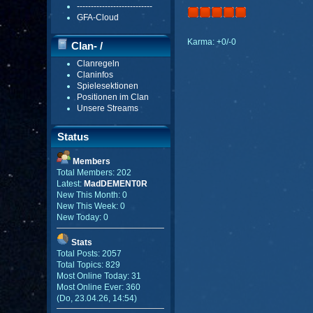
---------------------------
GFA-Cloud
Karma: +0/-0
Clan- /
Clanregeln
Gildenmenü
Claninfos
Spielesektionen
Positionen im Clan
Unsere Streams
Status
Members
Total Members: 202
Latest:
MadDEMENT0R
New This Month: 0
New This Week: 0
New Today: 0
Stats
Total Posts: 2057
Total Topics: 829
Most Online Today: 31
Most Online Ever: 360
(Do, 23.04.26, 14:54)