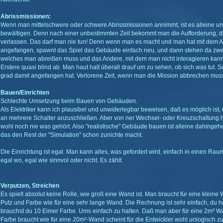
Abrissmissionen:
Wenn man mittelschwere oder schwere Abrissmissionen annimmt, ist es alleine un
bewältigen. Denn nach einer unbestimmten Zeit bekommt man die Aufforderung, 
verlassen. Das darf man nie tun! Denn wenn man es macht und man hat mit dem Ab
angefangen, spawnt das Spiel das Gebäude einfach neu, und dann stehen da zwe
welches man abreißen muss und das Andere, mit dem man nicht interagieren kann
Erstere quasi blind ab. Man haut halt überall drauf um zu sehen, ob sich was tut.
grad damit angefangen hat. Verlorene Zeit, wenn man die Mission abbrechen mus
Bauen/Einrichten
Schlechte Umsetzung beim Bauen von Gebäuden.
Als Elektriker kann ich plausibel und unwiderlegbar beweisen, daß es möglich ist,
an mehrere Schalter anzuschließen. Aber von ner Wechsel- oder Kreuzschaltung 
wohl noch nie was gehört. Also "realistische" Gebäude bauen ist alleine dahinge
das den Rest der "Simulation" schon zunichte macht.
Die Einrichtung ist egal. Man kann alles, was gefordert wird, einfach in einen Raum
egal wo, egal wie sinnvol oder nicht. Es zählt.
Verputzen, Streichen
Es spielt absolut keine Rolle, wie groß eine Wand ist. Man braucht für eine kleine
Putz und Farbe wie für eine sehr lange Wand. Die Rechnung ist sehr einfach, du 
brauchst du 10 Eimer Farbe. Ums einfach zu halten. Daß man aber für eine 2m² 
Farbe braucht wie für eine 20m²-Wand scheint für die Entwickler wohl unlogisch zu