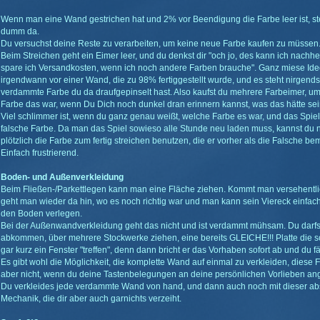
Wenn man eine Wand gestrichen hat und 2% vor Beendigung die Farbe leer ist, st
dumm da.
Du versuchst deine Reste zu verarbeiten, um keine neue Farbe kaufen zu müssen
Beim Streichen geht ein Eimer leer, und du denkst dir "och jo, des kann ich nachh
spare ich Versandkosten, wenn ich noch andere Farben brauche". Ganz miese Ide
irgendwann vor einer Wand, die zu 98% fertiggestellt wurde, und es steht nirge
verdammte Farbe du da draufgepinselt hast. Also kaufst du mehrere Farbeimer, u
Farbe das war, wenn Du Dich noch dunkel dran erinnern kannst, was das hätte se
Viel schlimmer ist, wenn du ganz genau weißt, welche Farbe es war, und das Spiel d
falsche Farbe. Da man das Spiel sowieso alle Stunde neu laden muss, kannst d
plötzlich die Farbe zum fertig streichen benutzen, die er vorher als die Falsche be
Einfach frustrierend.
Boden- und Außenverkleidung
Beim Fließen-/Parkettlegen kann man eine Fläche ziehen. Kommt man versehentli
geht man wieder da hin, wo es noch richtig war und man kann sein Viereck einfac
den Boden verlegen.
Bei der Außenwandverkleidung geht das nicht und ist verdammt mühsam. Du darfs
abkommen, über mehrere Stockwerke ziehen, eine bereits GLEICHE!!! Platte die sch
gar kurz ein Fenster "treffen", denn dann bricht er das Vorhaben sofort ab und du f
Es gibt wohl die Möglichkeit, die komplette Wand auf einmal zu verkleiden, diese F
aber nicht, wenn du deine Tastenbelegungen an deine persönlichen Vorlieben ang
Du verkleides jede verdammte Wand von hand, und dann auch noch mit dieser abs
Mechanik, die dir aber auch garnichts verzeiht.