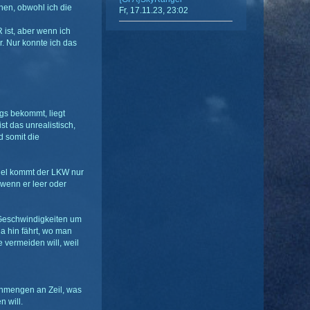
hen, obwohl ich die
Fr, 17.11.23, 23:02
 ist, aber wenn ich
r. Nur konnte ich das
gs bekommt, liegt
ist das unrealistisch,
d somit die
piel kommt der LKW nur
 wenn er leer oder
 Geschwindigkeiten um
a hin fährt, wo man
 vermeiden will, weil
unmengen an Zeil, was
n will.