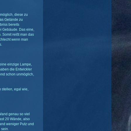
möglich, diese zu
das Gelände zu
riss bereits
i Gebäude. Das eine,
. Somit reißt man das
 Schlecht wenn man
s.
 eine einzige Lampe,
haben die Entwickler
hend schon unmöglich,
 stellen, egal wie,
 Wand genau so viel
hast 20 Wände, also
Wand weniger Putz und
 sein.