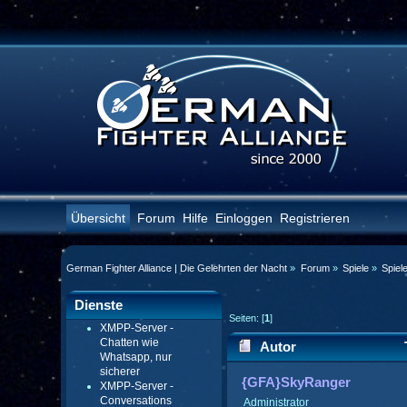
Übersicht
Forum
Hilfe
Einloggen
Registrieren
German Fighter Alliance | Die Gelehrten der Nacht
»
Forum
»
Spiele
»
Spiel
Dienste
Seiten: [
1
]
XMPP-Server -
Chatten wie
Autor
Whatsapp, nur
sicherer
{GFA}SkyRanger
XMPP-Server -
Conversations
Administrator