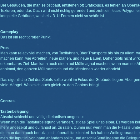
Bei Gebäuden, die man selbst baut, entstehen oft Grafikbugs, es fehlen an Oberfl
Texturen, oder das Dach wird nicht richtig gerendert und zieht ein fettes Polygon 
komplette Gebäude, was bei z.B. U-Formen nicht so schön ist.
Gameplay
Das ist ein recht großer Punkt.
Pros
Man kann relativ viel machen, von Taxifahrten, über Transporte bis hin zu allem,
machen kann, wie Abreißen, neue planen, und neue Bauen. Daher gibts nicht wirkli
erkennbares Ziel. Man kann auch einen auf Müllmagnat machen, wenn man nur A
annimmt, den ganzen Müll sammelt und die Missionen wieder abbricht.
Das eigentliche Ziel des Spiels sollte wohl im Fokus der Gebäude liegen. Aber gen
viele Mängel. Was mich auch gleich zu den Contras bringt.
Contras
Tastenbelegung
Absolut schlecht und völlig diletantisch umgesetzt.
Wenn man die Tastaturbelegung verändert, ist das Spiel unspielbar. Es werden kein
mehr angezeigt und du fängst an, zu raten. Dumm nur, wenn man die F-Taste umbe
die man dann auch benutzt, nicht überall funktioniert. Ich hab ne Weile gebraucht
man die input.ini von hand abändern sollte, und anschließend ingame die Belegu