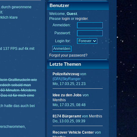
Benutzer
ge durch gewonnene
t.
Welcome,
Guest
.
rklich klare
Please
login
or
register
.
Anmelden:
Passwort:
Login for:
d 137 FPS auf 4k mit
Forgot your password?
Letzte Themen
Polizeifahrzeug
von
{GFA}SkyRanger
 kein Grafikruckeln wie
Mo, 17.03.25, 21:23
 jedoch sobald man
 - 60 Minuten. Meistens
Idee zu den Jobs
von
Das ist für mich eine
Menthis
Mo, 17.03.25, 08:48
Ich hatte das auch bei
8174 Bürgeramt
von
Menthis
Do, 13.03.25, 09:39
ng verschwommen,
Recover Vehicle Center
von