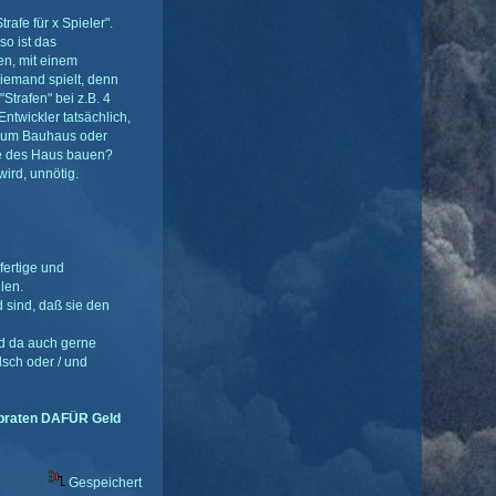
afe für x Spieler".
so ist das
n, mit einem
iemand spielt, denn
"Strafen" bei z.B. 4
ntwickler tatsächlich,
r zum Bauhaus oder
die des Haus bauen?
wird, unnötig.
fertige und
len.
d sind, daß sie den
nd da auch gerne
lsch oder / und
 abraten DAFÜR Geld
Gespeichert