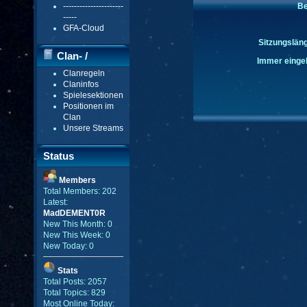
----------------------
Be
-----
GFA-Cloud
Sitzungsläng
Clan- /
Immer eingel
Clanregeln
Gildenmenü
Claninfos
Spielesektionen
Positionen im
Clan
Unsere Streams
Status
Members
Total Members: 202
Latest:
MadDEMENT0R
New This Month: 0
New This Week: 0
New Today: 0
Stats
Total Posts: 2057
Total Topics: 829
Most Online Today: