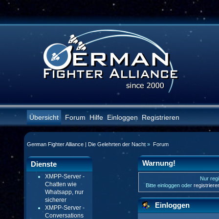
Übersicht
Forum
Hilfe
Einloggen
Registrieren
German Fighter Alliance | Die Gelehrten der Nacht
»
Forum
Warnung!
Dienste
XMPP-Server -
Nur regi
Chatten wie
Bitte einloggen oder
registrier
Whatsapp, nur
sicherer
Einloggen
XMPP-Server -
Conversations