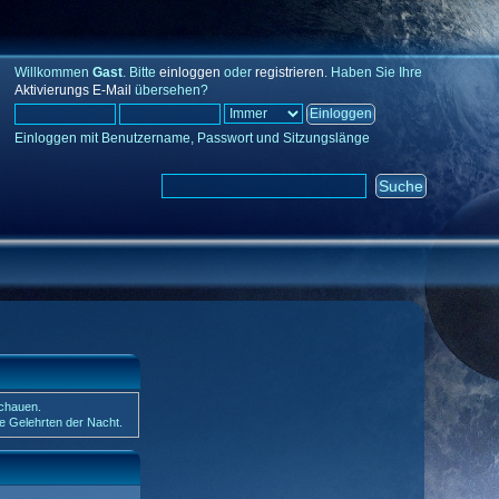
Willkommen
Gast
. Bitte
einloggen
oder
registrieren
. Haben Sie Ihre
Aktivierungs E-Mail
übersehen?
Einloggen mit Benutzername, Passwort und Sitzungslänge
schauen.
ie Gelehrten der Nacht.