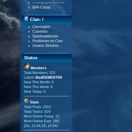
---------------------------
GFA-Cloud
Clan- /
Clanregeln
Gildenmenü
Claninfos
Spielesektionen
Positionen im Clan
Unsere Streams
Status
Members
Total Members: 202
Latest:
MadDEMENT0R
New This Month: 0
New This Week: 0
New Today: 0
Stats
Total Posts: 2057
Total Topics: 829
Most Online Today: 22
Most Online Ever: 360
(Do, 23.04.26, 14:54)