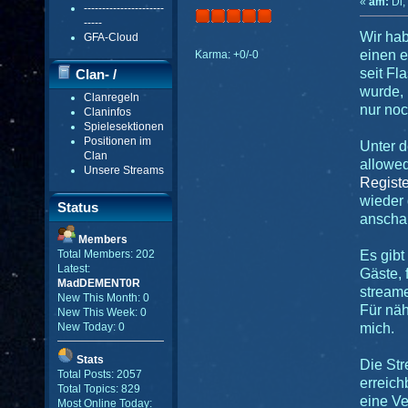
«
am:
Di,
----------------------
-----
Wir hab
GFA-Cloud
einen e
Karma: +0/-0
seit Fl
Clan- /
wurde,
Clanregeln
Gildenmenü
nur noc
Claninfos
Spielesektionen
Positionen im
Unter 
Clan
allowed
Unsere Streams
Registe
wieder 
Status
anscha
Members
Es gibt
Total Members: 202
Latest:
Gäste, 
MadDEMENT0R
stream
New This Month: 0
Für näh
New This Week: 0
mich.
New Today: 0
Stats
Die Str
Total Posts: 2057
erreich
Total Topics: 829
eine Ve
Most Online Today: