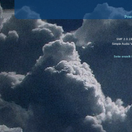
Pow
SMF 2.0.1
Simple Audio 
Seite erstell