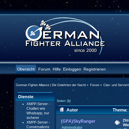
Übersicht
Forum
Hilfe
Einloggen
Registrieren
German Fighter Alliance | Die Gelehrten der Nacht
»
Forum
»
Clan- und Server
Dienste
Seiten: [
1
]
XMPP-Server -
Chatten wie
Autor
Thema: [
Whatsapp, nur
sicherer
(Gelesen 47361 mal)
[St
{GFA}SkyRanger
XMPP-Server -
Wie
Conversations
Administrator