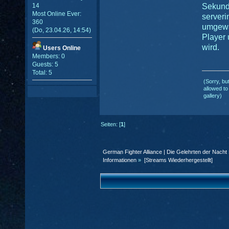
14
Sekund
Most Online Ever:
serveri
360
umgewa
(Do, 23.04.26, 14:54)
Player 
wird.
Users Online
Members: 0
Guests: 5
Total: 5
(Sorry, bu
allowed to
gallery)
Seiten: [
1
]
German Fighter Alliance | Die Gelehrten der Nacht
Informationen
»
[Streams Wiederhergestellt]