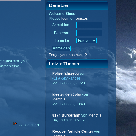
Benutzer
Welcome,
Guest
.
Please
login
or
register
.
Anmelden:
Passwort:
Login for:
Forgot your password?
ver abstimmt (Bei
Letzte Themen
mt man eine
Polizeifahrzeug
von
{GFA}SkyRanger
Mo, 17.03.25, 21:23
Idee zu den Jobs
von
Menthis
Mo, 17.03.25, 08:48
8174 Bürgeramt
von
Menthis
Do, 13.03.25, 09:39
Gespeichert
Recover Vehicle Center
von