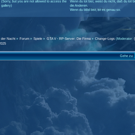
(Sorry, but you are not allowed to access the
Wenn du tot bist, weist du nicht, daß du tot b
gallery)
die Anderen.
Wenn du blöd bist, ist es genau so.
n der Nacht
»
Forum
»
Spiele
»
GTA V - RP-Server: Die Firma
»
Change-Logs
(Moderator:
2025
Gehe zu: