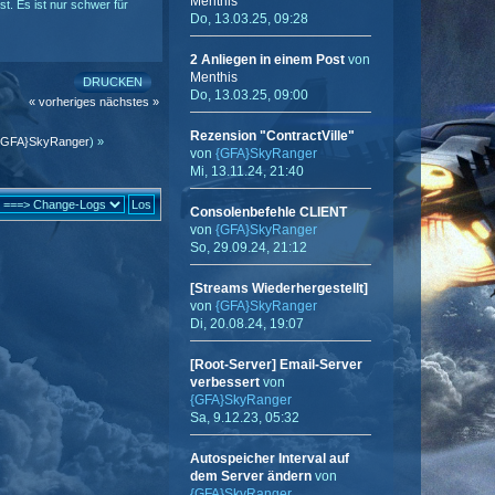
Menthis
ist. Es ist nur schwer für
Do, 13.03.25, 09:28
2 Anliegen in einem Post
von
Menthis
DRUCKEN
Do, 13.03.25, 09:00
« vorheriges
nächstes »
Rezension "ContractVille"
{GFA}SkyRanger
) »
von
{GFA}SkyRanger
Mi, 13.11.24, 21:40
Consolenbefehle CLIENT
von
{GFA}SkyRanger
So, 29.09.24, 21:12
[Streams Wiederhergestellt]
von
{GFA}SkyRanger
Di, 20.08.24, 19:07
[Root-Server] Email-Server
verbessert
von
{GFA}SkyRanger
Sa, 9.12.23, 05:32
Autospeicher Interval auf
dem Server ändern
von
{GFA}SkyRanger