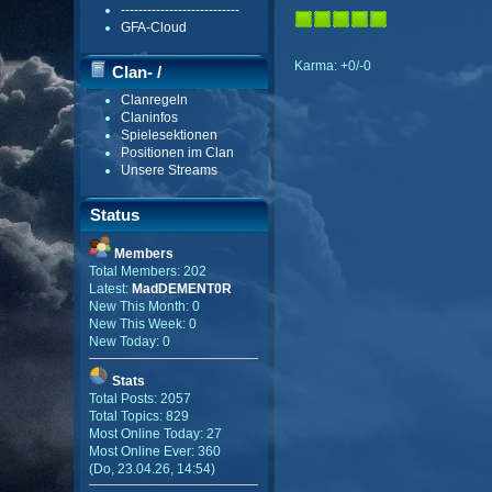
---------------------------
GFA-Cloud
Karma: +0/-0
Clan- /
Clanregeln
Gildenmenü
Claninfos
Spielesektionen
Positionen im Clan
Unsere Streams
Status
Members
Total Members: 202
Latest:
MadDEMENT0R
New This Month: 0
New This Week: 0
New Today: 0
Stats
Total Posts: 2057
Total Topics: 829
Most Online Today: 27
Most Online Ever: 360
(Do, 23.04.26, 14:54)