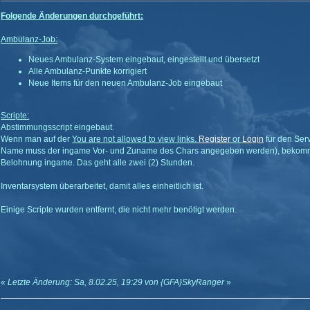
Folgende Änderungen durchgeführt:
Ambulanz-Job:
Neues Ambulanz-System eingebaut, eingestellt und übersetzt
Alle Ambulanz-Punkte korrigiert
Neue Items für den neuen Ambulanz-Job eingebaut
Scripte:
Abstimmungsscript eingebaut.
Wenn man auf der
You are not allowed to view links.
Register
or
Login
für den Ser
Name muss der ingame Vor- und Zuname des Chars angegeben werden), bekom
Belohnung ingame. Das geht alle zwei (2) Stunden.
Inventarsystem überarbeitet, damit alles einheitlich ist.
Einige Scripte wurden entfernt, die nicht mehr benötigt werden.
«
Letzte Änderung: Sa, 8.02.25, 19:29 von {GFA}SkyRanger
»