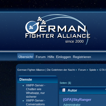
Übersicht
Forum
Hilfe
Einloggen
Registrieren
German Fighter Alliance | Die Gelehrten der Nacht
»
Forum
»
Spiele
»
GTA V
Dienste
Seiten: [
1
]
XMPP-Server -
Chatten wie
Autor
Whatsapp, nur
sicherer
{GFA}SkyRanger
XMPP-Server -
Conversations
Administrator