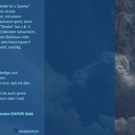
afe für x Spieler".
so ist das
n, mit einem
iemand spielt, denn
"Strafen" bei z.B. 4
ntwickler tatsächlich,
r zum Bauhaus oder
die des Haus bauen?
wird, unnötig.
fertige und
len.
d sind, daß sie den
nd da auch gerne
lsch oder / und
 abraten DAFÜR Geld
Gespeichert