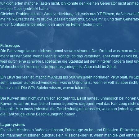
funktionierten manche Tasten nicht. Ich konnte den kleinen Generator nicht anmac
richtige Taste gedrückt habe.
Gleiches Problem mit der Wandverkleidung, ich weis aus YT-Filmen, daß es wohl R
meine R-Ersatztaste (#) drücke, passiert garnichts. So wie mit ß und dem Generato
in der Configdatei beheben, den anderen Fehler leider nicht.
Fahrzeuge:
Die Fahrzeuge lassen sich verdammt schwer steuern. Das Dreirad was man anfan
mehr auf der Seite, wenns leer ist, könnte ich das verstehen, aber wenn es voll ist, 
weil durch eine schwere Ladefläche die Stabilität auf den hinteren Rädern liegt un
Wahrscheinlichkeit eines Umkippens geringer ist. Aber nicht im Spiel.
Ein LKW der leer ist, macht im Anzug bis 50Km/h jeden normalen PKW platt. Im S
sehr langsam auf Geschwindigkeit, was in Ordnung ist, wenn er voll ist, aber nicht,
halb voll ist. Die GTA-Spieler wissen, wovon ich rede.
Die Kurven sind nicht dynamisch sondern fix. Es ist nahezu unmöglich bei hohen
Kurven zu fahren, man ballert immer irgendwo dagegen, weil das Fahrzeug nicht d
hinlenkt. Man muss jedesmal die Geschwindigkeit drosseln, was man jedoch gerne
die Fahrzeuge keine Beschleunigung haben.
Lagersystem:
Es ist bei Missionen äußerst mühsam, Fahrzeuge zu be- und Entladen. Es kostet 
bei manchen Missionen durchaus ein Missionskiller ist, wenn man die Zeit einhalte