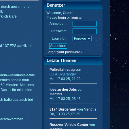
Benutzer
ge durch gewonnene
t.
Welcome,
Guest
.
rklich klare
Please
login
or
register
.
Anmelden:
Passwort:
Login for:
d 137 FPS auf 4k mit
Forgot your password?
Letzte Themen
Polizeifahrzeug
von
{GFA}SkyRanger
 kein Grafikruckeln wie
Mo, 17.03.25, 21:23
 jedoch sobald man
 - 60 Minuten. Meistens
Idee zu den Jobs
von
Das ist für mich eine
Menthis
Mo, 17.03.25, 08:48
Ich hatte das auch bei
8174 Bürgeramt
von
Menthis
Do, 13.03.25, 09:39
ng verschwommen,
Recover Vehicle Center
von