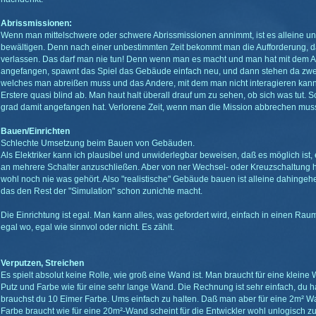
Abrissmissionen:
Wenn man mittelschwere oder schwere Abrissmissionen annimmt, ist es alleine un
bewältigen. Denn nach einer unbestimmten Zeit bekommt man die Aufforderung, 
verlassen. Das darf man nie tun! Denn wenn man es macht und man hat mit dem Ab
angefangen, spawnt das Spiel das Gebäude einfach neu, und dann stehen da zwe
welches man abreißen muss und das Andere, mit dem man nicht interagieren kann
Erstere quasi blind ab. Man haut halt überall drauf um zu sehen, ob sich was tut.
grad damit angefangen hat. Verlorene Zeit, wenn man die Mission abbrechen mus
Bauen/Einrichten
Schlechte Umsetzung beim Bauen von Gebäuden.
Als Elektriker kann ich plausibel und unwiderlegbar beweisen, daß es möglich ist,
an mehrere Schalter anzuschließen. Aber von ner Wechsel- oder Kreuzschaltung 
wohl noch nie was gehört. Also "realistische" Gebäude bauen ist alleine dahinge
das den Rest der "Simulation" schon zunichte macht.
Die Einrichtung ist egal. Man kann alles, was gefordert wird, einfach in einen Raum
egal wo, egal wie sinnvol oder nicht. Es zählt.
Verputzen, Streichen
Es spielt absolut keine Rolle, wie groß eine Wand ist. Man braucht für eine kleine
Putz und Farbe wie für eine sehr lange Wand. Die Rechnung ist sehr einfach, du 
brauchst du 10 Eimer Farbe. Ums einfach zu halten. Daß man aber für eine 2m² 
Farbe braucht wie für eine 20m²-Wand scheint für die Entwickler wohl unlogisch zu