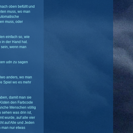
 nach oben befüllt und
achten muss, wo man
 automatische
hen muss, oder
den einfach so, wie
 in der Hand hat.
ok sein, wenn man
rken udn zu sagen
endwo anders, wo man
ere Spiel wo es mehr
haben, damit man sie
 Kisten den Farbcode
manche Menschen völlig
sehen was drin ist,
 wurde, auf alle vier
cht auf Alle und Jeden
n man nur etwas