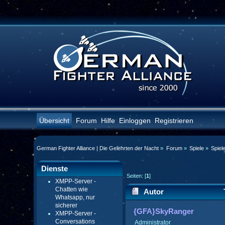
Übersicht
Forum
Hilfe
Einloggen
Registrieren
German Fighter Alliance | Die Gelehrten der Nacht
»
Forum
»
Spiele
»
Spiel
Dienste
Seiten: [
1
]
XMPP-Server -
Chatten wie
Autor
Whatsapp, nur
sicherer
{GFA}SkyRanger
XMPP-Server -
Conversations
Administrator