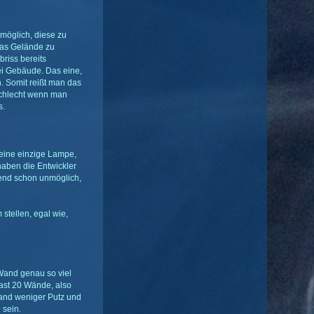
möglich, diese zu
das Gelände zu
riss bereits
i Gebäude. Das eine,
. Somit reißt man das
 Schlecht wenn man
s.
 eine einzige Lampe,
haben die Entwickler
hend schon unmöglich,
 stellen, egal wie,
 Wand genau so viel
hast 20 Wände, also
Wand weniger Putz und
 sein.