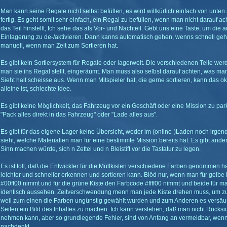
Man kann seine Regale nicht selbst befüllen, es wird willkürlich einfach von unten
fertig. Es geht somit sehr einfach, ein Regal zu befüllen, wenn man nicht darauf 
das Teil hinstellt, Ich sehe das als Vor- und Nachteil. Gebt uns eine Taste, um die
Einlagerung zu de-/aktivieren. Dann kanns automatisch gehen, wenns schnell ge
manuell, wenn man Zeit zum Sortieren hat.
Es gibt kein Sortiersystem für Regale oder lagerweit. Die verschiedenen Teile wer
man sie ins Regal stellt, eingeräumt. Man muss also selbst darauf achten, was man
Sieht halt scheisse aus. Wenn man Mitspieler hat, die gerne sortieren, kann das 
alleine ist, schlechte Idee.
Es gibt keine Möglichkeit, das Fahrzeug vor ein Geschäft oder eine Mission zu pa
"Pack alles direkt in das Fahrzeug" oder "Lade alles aus".
Es gibt für das eigene Lager keine Übersicht, weder im (online-)Laden noch irg
sieht, welche Materialien man für eine bestimmte Mission bereits hat. Es gibt and
Sinn machen würde, sich n Zettel und n Bleistift vor die Tastatur zu legen.
Es ist toll, daß die Entwickler für die Müllkisten verschiedene Farben genommen 
leichter und schneller erkennen und sortieren kann. Blöd nur, wenn man für gelbe
#00ff00 nimmt und für die grüne Kiste den Farbcode #ffff00 nimmt und beide für 
identisch aussehen. Zeitverschwendung menn man jede Kiste drehen muss, um zu 
weil zum einen die Farben ungünstig gewählt wurden und zum Anderen es versäumt
Seiten ein Bild des Inhaltes zu machen. Ich kann verstehen, daß man nicht Rücksi
nehmen kann, aber so grundlegende Fehler, sind von Anfang an vermeidbar, wen
nachdenkt.