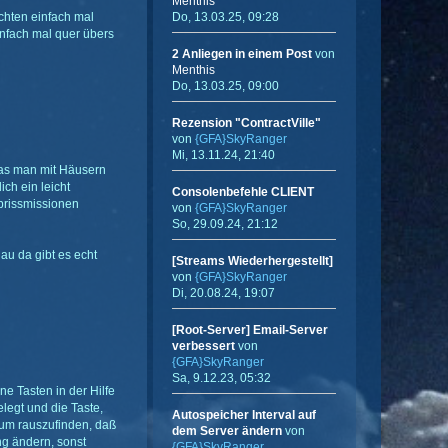
Menthis
ächten einfach mal
Do, 13.03.25, 09:28
einfach mal quer übers
2 Anliegen in einem Post
von
Menthis
Do, 13.03.25, 09:00
Rezension "ContractVille"
von
{GFA}SkyRanger
Mi, 13.11.24, 21:40
 was man mit Häusern
ch ein leicht
Consolenbefehle CLIENT
brissmissionen
von
{GFA}SkyRanger
So, 29.09.24, 21:12
au da gibt es echt
[Streams Wiederhergestellt]
von
{GFA}SkyRanger
Di, 20.08.24, 19:07
[Root-Server] Email-Server
verbessert
von
{GFA}SkyRanger
Sa, 9.12.23, 05:32
e Tasten in der Hilfe
legt und die Taste,
Autospeicher Interval auf
, um rauszufinden, daß
dem Server ändern
von
ng ändern, sonst
{GFA}SkyRanger