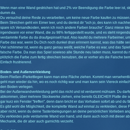
Wenn man eine Wand gestrichen hat und 2% vor Beendigung die Farbe leer ist, st
dumm da.
Du versuchst deine Reste zu verarbeiten, um keine neue Farbe kaufen zu müssen
Beim Streichen geht ein Eimer leer, und du denkst dir "och jo, des kann ich nachh
spare ich Versandkosten, wenn ich noch andere Farben brauche". Ganz miese Ide
irgendwann vor einer Wand, die zu 98% fertiggestellt wurde, und es steht nirge
verdammte Farbe du da draufgepinselt hast. Also kaufst du mehrere Farbeimer, u
Farbe das war, wenn Du Dich noch dunkel dran erinnern kannst, was das hätte se
Viel schlimmer ist, wenn du ganz genau weißt, welche Farbe es war, und das Spiel d
falsche Farbe. Da man das Spiel sowieso alle Stunde neu laden muss, kannst d
plötzlich die Farbe zum fertig streichen benutzen, die er vorher als die Falsche be
Einfach frustrierend.
Boden- und Außenverkleidung
Beim Fließen-/Parkettlegen kann man eine Fläche ziehen. Kommt man versehentli
geht man wieder da hin, wo es noch richtig war und man kann sein Viereck einfac
den Boden verlegen.
Bei der Außenwandverkleidung geht das nicht und ist verdammt mühsam. Du darfs
abkommen, über mehrere Stockwerke ziehen, eine bereits GLEICHE!!! Platte die sch
gar kurz ein Fenster "treffen", denn dann bricht er das Vorhaben sofort ab und du f
Es gibt wohl die Möglichkeit, die komplette Wand auf einmal zu verkleiden, diese F
aber nicht, wenn du deine Tastenbelegungen an deine persönlichen Vorlieben ang
Du verkleides jede verdammte Wand von hand, und dann auch noch mit dieser abs
Mechanik, die dir aber auch garnichts verzeiht.