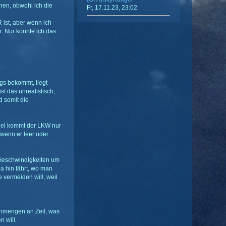
hen, obwohl ich die
Fr, 17.11.23, 23:02
 ist, aber wenn ich
r. Nur konnte ich das
gs bekommt, liegt
ist das unrealistisch,
d somit die
piel kommt der LKW nur
 wenn er leer oder
 Geschwindigkeiten um
a hin fährt, wo man
 vermeiden will, weil
unmengen an Zeil, was
n will.