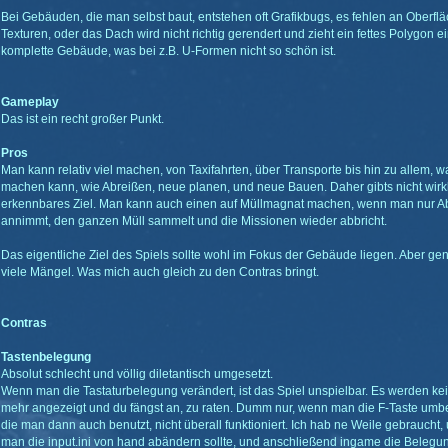
Bei Gebäuden, die man selbst baut, entstehen oft Grafikbugs, es fehlen an Oberfl
Texturen, oder das Dach wird nicht richtig gerendert und zieht ein fettes Polygon 
komplette Gebäude, was bei z.B. U-Formen nicht so schön ist.
Gameplay
Das ist ein recht großer Punkt.
Pros
Man kann relativ viel machen, von Taxifahrten, über Transporte bis hin zu allem,
machen kann, wie Abreißen, neue planen, und neue Bauen. Daher gibts nicht wirkli
erkennbares Ziel. Man kann auch einen auf Müllmagnat machen, wenn man nur A
annimmt, den ganzen Müll sammelt und die Missionen wieder abbricht.
Das eigentliche Ziel des Spiels sollte wohl im Fokus der Gebäude liegen. Aber gen
viele Mängel. Was mich auch gleich zu den Contras bringt.
Contras
Tastenbelegung
Absolut schlecht und völlig diletantisch umgesetzt.
Wenn man die Tastaturbelegung verändert, ist das Spiel unspielbar. Es werden kein
mehr angezeigt und du fängst an, zu raten. Dumm nur, wenn man die F-Taste umbe
die man dann auch benutzt, nicht überall funktioniert. Ich hab ne Weile gebraucht
man die input.ini von hand abändern sollte, und anschließend ingame die Belegu