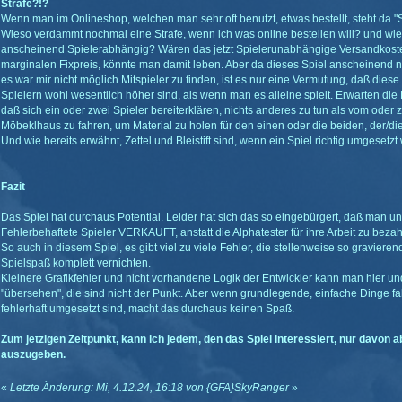
Strafe?!?
Wenn man im Onlineshop, welchen man sehr oft benutzt, etwas bestellt, steht da "Str
Wieso verdammt nochmal eine Strafe, wenn ich was online bestellen will? und wie
anscheinend Spielerabhängig? Wären das jetzt Spielerunabhängige Versandkoste
marginalen Fixpreis, könnte man damit leben. Aber da dieses Spiel anscheinend n
es war mir nicht möglich Mitspieler zu finden, ist es nur eine Vermutung, daß diese 
Spielern wohl wesentlich höher sind, als wenn man es alleine spielt. Erwarten die E
daß sich ein oder zwei Spieler bereiterklären, nichts anderes zu tun als vom ode
Möbeklhaus zu fahren, um Material zu holen für den einen oder die beiden, der/
Und wie bereits erwähnt, Zettel und Bleistift sind, wenn ein Spiel richtig umgesetzt 
Fazit
Das Spiel hat durchaus Potential. Leider hat sich das so eingebürgert, daß man un
Fehlerbehaftete Spieler VERKAUFT, anstatt die Alphatester für ihre Arbeit zu bezah
So auch in diesem Spiel, es gibt viel zu viele Fehler, die stellenweise so gravieren
Spielspaß komplett vernichten.
Kleinere Grafikfehler und nicht vorhandene Logik der Entwickler kann man hier u
"übersehen", die sind nicht der Punkt. Aber wenn grundlegende, einfache Dinge fa
fehlerhaft umgesetzt sind, macht das durchaus keinen Spaß.
Zum jetzigen Zeitpunkt, kann ich jedem, den das Spiel interessiert, nur davon
auszugeben.
«
Letzte Änderung: Mi, 4.12.24, 16:18 von {GFA}SkyRanger
»