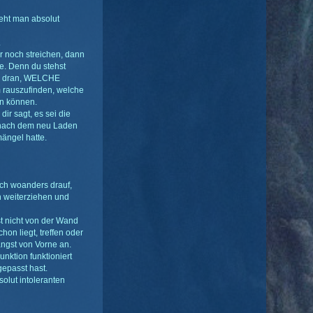
eht man absolut
.
er noch streichen, dann
e. Denn du stehst
nds dran, WELCHE
m rauszufinden, welche
in können.
ir sagt, es sei die
u nach dem neu Laden
mängel hatte.
ch woanders drauf,
h weiterziehen und
t nicht von der Wand
on liegt, treffen oder
ängst von Vorne an.
unktion funktioniert
epasst hast.
olut intoleranten