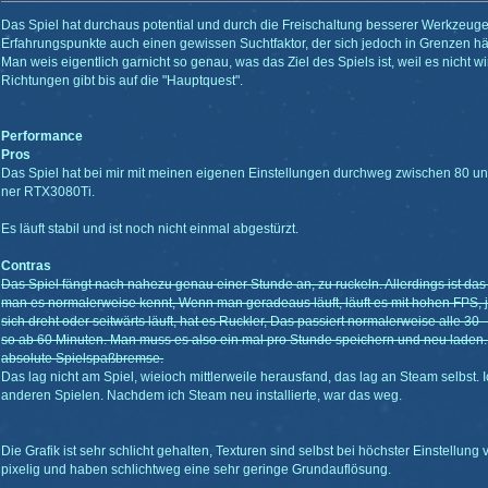
Das Spiel hat durchaus potential und durch die Freischaltung besserer Werkzeu
Erfahrungspunkte auch einen gewissen Suchtfaktor, der sich jedoch in Grenzen häl
Man weis eigentlich garnicht so genau, was das Ziel des Spiels ist, weil es nicht wi
Richtungen gibt bis auf die "Hauptquest".
Performance
Pros
Das Spiel hat bei mir mit meinen eigenen Einstellungen durchweg zwischen 80 un
ner RTX3080Ti.
Es läuft stabil und ist noch nicht einmal abgestürzt.
Contras
Das Spiel fängt nach nahezu genau einer Stunde an, zu ruckeln. Allerdings ist das
man es normalerweise kennt, Wenn man geradeaus läuft, läuft es mit hohen FPS,
sich dreht oder seitwärts läuft, hat es Ruckler, Das passiert normalerweise alle 30
so ab 60 Minuten. Man muss es also ein mal pro Stunde speichern und neu laden. 
absolute Spielspaßbremse.
Das lag nicht am Spiel, wieioch mittlerweile herausfand, das lag an Steam selbst. 
anderen Spielen. Nachdem ich Steam neu installierte, war das weg.
Die Grafik ist sehr schlicht gehalten, Texturen sind selbst bei höchster Einstellu
pixelig und haben schlichtweg eine sehr geringe Grundauflösung.