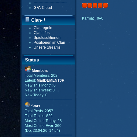
---------------------------
GFA-Cloud
Karma: +0/-0
Clan- /
Clanregeln
Gildenmenü
Claninfos
Spielesektionen
Positionen im Clan
Unsere Streams
Status
Members
Total Members: 202
Latest:
MadDEMENT0R
New This Month: 0
New This Week: 0
New Today: 0
Stats
Total Posts: 2057
Total Topics: 829
Most Online Today: 28
Most Online Ever: 360
(Do, 23.04.26, 14:54)