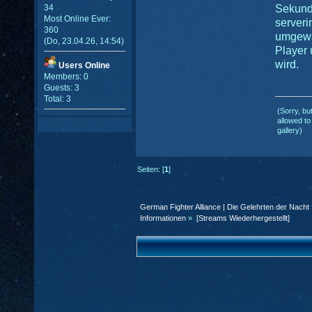
34
Sekund
Most Online Ever:
serveri
360
umgewa
(Do, 23.04.26, 14:54)
Player 
wird.
Users Online
Members: 0
Guests: 3
Total: 3
(Sorry, bu
allowed to
gallery)
Seiten: [
1
]
German Fighter Alliance | Die Gelehrten der Nacht
Informationen
»
[Streams Wiederhergestellt]