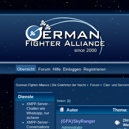
Übersicht
Forum
Hilfe
Einloggen
Registrieren
German Fighter Alliance | Die Gelehrten der Nacht
»
Forum
»
Clan- und Server
Dienste
Seiten: [
1
]
XMPP-Server -
Chatten wie
Autor
Thema: [
Whatsapp, nur
sicherer
(Gelesen 47337 mal)
[St
{GFA}SkyRanger
XMPP-Server -
Wie
Conversations
Administrator