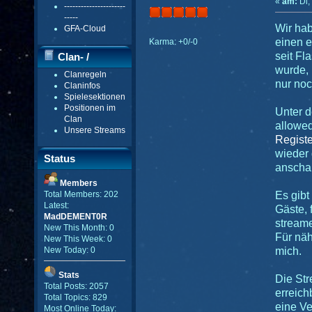
«
am:
Di,
----------------------
-----
Wir hab
GFA-Cloud
einen e
Karma: +0/-0
seit Fl
Clan- /
wurde,
Clanregeln
Gildenmenü
nur noc
Claninfos
Spielesektionen
Positionen im
Unter 
Clan
allowed
Unsere Streams
Registe
wieder 
Status
anscha
Members
Es gibt
Total Members: 202
Latest:
Gäste, 
MadDEMENT0R
stream
New This Month: 0
Für näh
New This Week: 0
mich.
New Today: 0
Stats
Die Str
Total Posts: 2057
erreich
Total Topics: 829
eine Ve
Most Online Today: