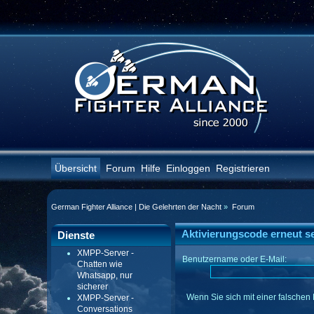
Übersicht
Forum
Hilfe
Einloggen
Registrieren
German Fighter Alliance | Die Gelehrten der Nacht
»
Forum
Aktivierungscode erneut s
Dienste
XMPP-Server -
Benutzername oder E-Mail:
Chatten wie
Whatsapp, nur
sicherer
Wenn Sie sich mit einer falschen 
XMPP-Server -
Conversations