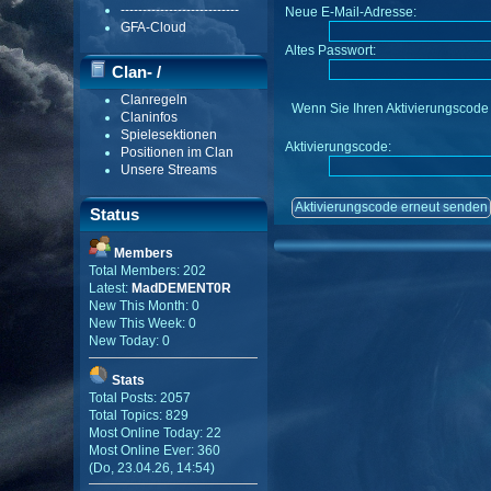
---------------------------
Neue E-Mail-Adresse:
GFA-Cloud
Altes Passwort:
Clan- /
Clanregeln
Gildenmenü
Wenn Sie Ihren Aktivierungscode w
Claninfos
Spielesektionen
Aktivierungscode:
Positionen im Clan
Unsere Streams
Status
Members
Total Members: 202
Latest:
MadDEMENT0R
New This Month: 0
New This Week: 0
New Today: 0
Stats
Total Posts: 2057
Total Topics: 829
Most Online Today: 22
Most Online Ever: 360
(Do, 23.04.26, 14:54)