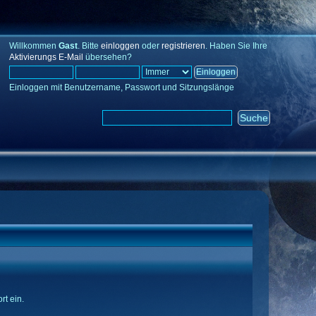
Willkommen
Gast
. Bitte
einloggen
oder
registrieren
. Haben Sie Ihre
Aktivierungs E-Mail
übersehen?
Einloggen mit Benutzername, Passwort und Sitzungslänge
rt ein.