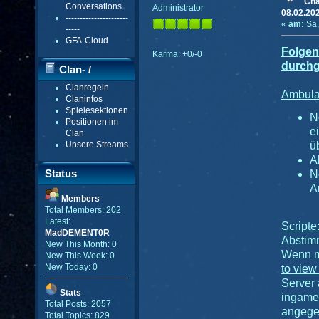
Cha
Conversations
Administrator
08.02.20
----------------------
«
am:
Sa,
-----
GFA-Cloud
Folge
Karma: +0/-0
durchg
Clan- /
Clanregeln
Gildenmenü
Ambula
Claninfos
Spielesektionen
N
Positionen im
e
Clan
Unsere Streams
ü
A
Status
N
A
Members
Total Members: 202
Latest:
Scripte
MadDEMENT0R
Abstim
New This Month: 0
Wenn m
New This Week: 0
New Today: 0
to view
Server
Stats
ingame
Total Posts: 2057
angege
Total Topics: 829