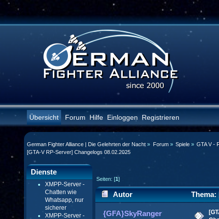
Übersicht
Forum
Hilfe
Einloggen
Registrieren
German Fighter Alliance | Die Gelehrten der Nacht
»
Forum
»
Spiele
»
GTA V - 
[GTA-V RP-Server] Changelogs 08.02.2025
Dienste
Seiten: [
1
]
XMPP-Server -
Chatten wie
Autor
Thema: 
Whatsapp, nur
sicherer
08.02.2025 (Gelesen 22370 mal)
[GT
{GFA}SkyRanger
XMPP-Server -