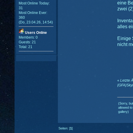
eine Be
Most Online Today:
31
zwei (2
Most Online Ever:
360
Inventa
(Do, 23.04.26, 14:54)
alles ei
Users Online
Members: 0
Einige 
Guests: 21
nicht m
Total: 21
«
Letzte 
{GFA}Sky
(Sorry, bu
allowed to
gallery)
Seiten: [
1
]