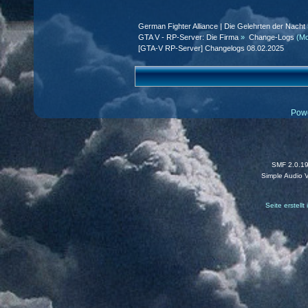
German Fighter Alliance | Die Gelehrten der Nacht
GTA V - RP-Server: Die Firma
»
Change-Logs
(Mo
[GTA-V RP-Server] Changelogs 08.02.2025
Pow
SMF 2.0.1
Simple Audio 
Seite erstell