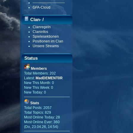
---------------------------
GFA-Cloud
Clan- /
Clanregeln
Gildenmenü
Claninfos
Spielesektionen
Positionen im Clan
Unsere Streams
Status
Members
Total Members: 202
Latest:
MadDEMENT0R
New This Month: 0
New This Week: 0
New Today: 0
Stats
Total Posts: 2057
Total Topics: 829
Most Online Today: 28
Most Online Ever: 360
(Do, 23.04.26, 14:54)