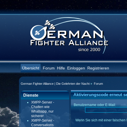
Übersicht
Forum
Hilfe
Einloggen
Registrieren
German Fighter Alliance | Die Gelehrten der Nacht
»
Forum
Aktivierungscode erneut s
Dienste
XMPP-Server -
Benutzername oder E-Mail:
Chatten wie
Whatsapp, nur
sicherer
Wenn Sie sich mit einer falschen 
XMPP-Server -
Conversations