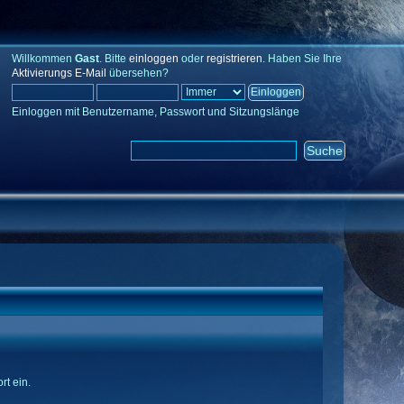
Willkommen
Gast
. Bitte
einloggen
oder
registrieren
. Haben Sie Ihre
Aktivierungs E-Mail
übersehen?
Einloggen mit Benutzername, Passwort und Sitzungslänge
rt ein.