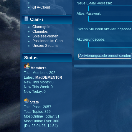
---------------------------
Neue E-Mail-Adresse:
GFA-Cloud
Altes Passwort:
Clan- /
Clanregeln
Gildenmenü
Wenn Sie Ihren Aktivierungscode w
Claninfos
Spielesektionen
Aktivierungscode:
Positionen im Clan
Unsere Streams
Status
Members
Total Members: 202
Latest:
MadDEMENT0R
New This Month: 0
New This Week: 0
New Today: 0
Stats
Total Posts: 2057
Total Topics: 829
Most Online Today: 31
Most Online Ever: 360
(Do, 23.04.26, 14:54)