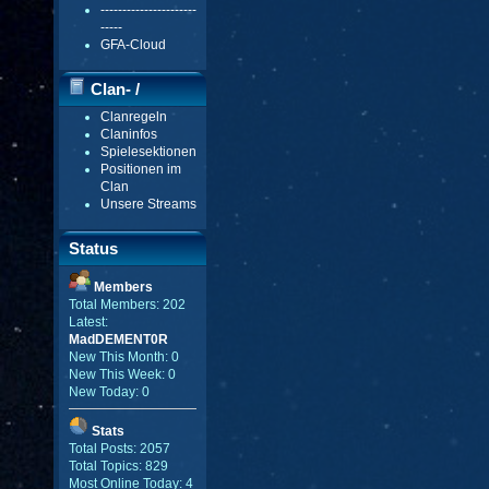
----------------------
-----
GFA-Cloud
Clan- /
Clanregeln
Gildenmenü
Claninfos
Spielesektionen
Positionen im
Clan
Unsere Streams
Status
Members
Total Members: 202
Latest:
MadDEMENT0R
New This Month: 0
New This Week: 0
New Today: 0
Stats
Total Posts: 2057
Total Topics: 829
Most Online Today: 4