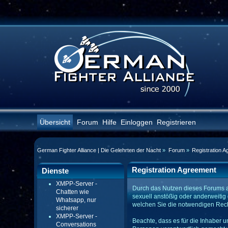
Übersicht
Forum
Hilfe
Einloggen
Registrieren
German Fighter Alliance | Die Gelehrten der Nacht
»
Forum
»
Registration A
Registration Agreement
Dienste
XMPP-Server -
Durch das Nutzen dieses Forums akz
Chatten wie
sexuell anstößig oder anderweitig
Whatsapp, nur
welchen Sie die notwendigen Recht
sicherer
XMPP-Server -
Beachte, dass es für die Inhaber un
Conversations