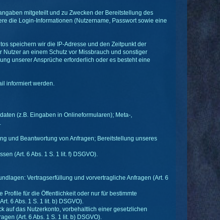
angaben mitgeteilt und zu Zwecken der Bereitstellung des
dere die Login-Informationen (Nutzername, Passwort sowie eine
s speichern wir die IP-Adresse und den Zeitpunkt der
er Nutzer an einem Schutz vor Missbrauch und sonstiger
lgung unserer Ansprüche erforderlich oder es besteht eine
l informiert werden.
daten (z.B. Eingaben in Onlineformularen); Meta-,
.
ng und Beantwortung von Anfragen; Bereitstellung unseres
en (Art. 6 Abs. 1 S. 1 lit. f) DSGVO).
agen: Vertragserfüllung und vorvertragliche Anfragen (Art. 6
rofile für die Öffentlichkeit oder nur für bestimmte
t. 6 Abs. 1 S. 1 lit. b) DSGVO).
auf das Nutzerkonto, vorbehaltlich einer gesetzlichen
gen (Art. 6 Abs. 1 S. 1 lit. b) DSGVO).