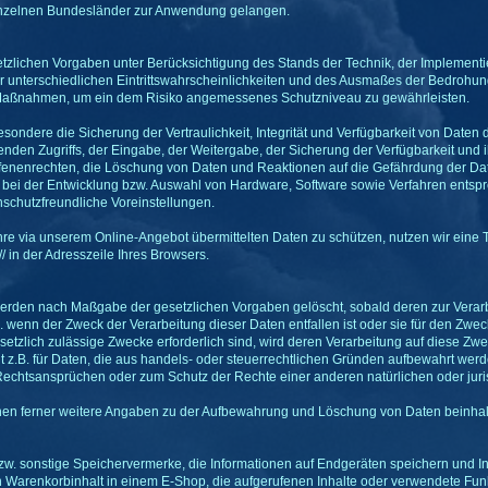
nzelnen Bundesländer zur Anwendung gelangen.
tzlichen Vorgaben unter Berücksichtigung des Stands der Technik, der Implement
 unterschiedlichen Eintrittswahrscheinlichkeiten und des Ausmaßes der Bedrohun
 Maßnahmen, um ein dem Risiko angemessenes Schutzniveau zu gewährleisten.
dere die Sicherung der Vertraulichkeit, Integrität und Verfügbarkeit von Daten 
enden Zugriffs, der Eingabe, der Weitergabe, der Sicherung der Verfügbarkeit und 
enenrechten, die Löschung von Daten und Reaktionen auf die Gefährdung der Date
bei der Entwicklung bzw. Auswahl von Hardware, Software sowie Verfahren entsp
schutzfreundliche Voreinstellungen.
hre via unserem Online-Angebot übermittelten Daten zu schützen, nutzen wir eine 
/ in der Adresszeile Ihres Browsers.
werden nach Maßgabe der gesetzlichen Vorgaben gelöscht, sobald deren zur Verarb
. wenn der Zweck der Verarbeitung dieser Daten entfallen ist oder sie für den Zweck 
setzlich zulässige Zwecke erforderlich sind, wird deren Verarbeitung auf diese Zwe
lt z.B. für Daten, die aus handels- oder steuerrechtlichen Gründen aufbewahrt 
chtsansprüchen oder zum Schutz der Rechte einer anderen natürlichen oder juristi
n ferner weitere Angaben zu der Aufbewahrung und Löschung von Daten beinhalten,
bzw. sonstige Speichervermerke, die Informationen auf Endgeräten speichern und 
en Warenkorbinhalt in einem E-Shop, die aufgerufenen Inhalte oder verwendete Fu