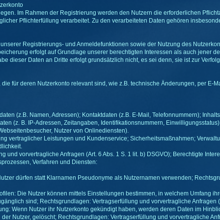
zerkonto
egen. Im Rahmen der Registrierung werden den Nutzern die erforderlichen Pflicht
glicher Pflichterfüllung verarbeitet. Zu den verarbeiteten Daten gehören insbeson
serer Registrierungs- und Anmeldefunktionen sowie der Nutzung des Nutzerkonto
eicherung erfolgt auf Grundlage unserer berechtigten Interessen als auch jener d
 dieser Daten an Dritte erfolgt grundsätzlich nicht, es sei denn, sie ist zur Verfo
ie für deren Nutzerkonto relevant sind, wie z.B. technische Änderungen, per E-Mai
daten (z.B. Namen, Adressen); Kontaktdaten (z.B. E-Mail, Telefonnummern); Inhalts
en (z. B. IP-Adressen, Zeitangaben, Identifikationsnummern, Einwilligungsstatus)
 Webseitenbesucher, Nutzer von Onlinediensten).
ung vertraglicher Leistungen und Kundenservice; Sicherheitsmaßnahmen; Verwaltu
ichkeit.
 und vorvertragliche Anfragen (Art. 6 Abs. 1 S. 1 lit. b) DSGVO); Berechtigte Interess
sprozessen, Verfahren und Diensten:
utzer dürfen statt Klarnamen Pseudonyme als Nutzernamen verwenden; Rechtsgrundl
ofilen: Die Nutzer können mittels Einstellungen bestimmen, in welchem Umfang ihre P
änglich sind; Rechtsgrundlagen: Vertragserfüllung und vorvertragliche Anfragen (Ar
: Wenn Nutzer ihr Nutzerkonto gekündigt haben, werden deren Daten im Hinblick 
g der Nutzer, gelöscht; Rechtsgrundlagen: Vertragserfüllung und vorvertragliche Anfra