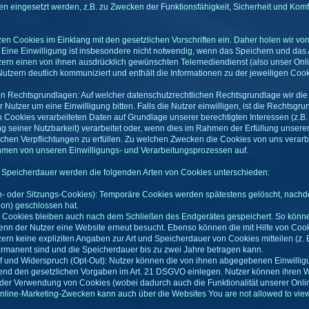
en eingesetzt werden, z.B. zu Zwecken der Funktionsfähigkeit, Sicherheit und Kom
tzen Cookies im Einklang mit den gesetzlichen Vorschriften ein. Daher holen wir v
st. Eine Einwilligung ist insbesondere nicht notwendig, wenn das Speichern und da
zern einen von ihnen ausdrücklich gewünschten Telemediendienst (also unser Onlin
utzern deutlich kommuniziert und enthält die Informationen zu der jeweiligen Coo
en Rechtsgrundlagen: Auf welcher datenschutzrechtlichen Rechtsgrundlage wir di
 Nutzer um eine Einwilligung bitten. Falls die Nutzer einwilligen, ist die Rechtsgru
n Cookies verarbeiteten Daten auf Grundlage unserer berechtigten Interessen (z.B.
seiner Nutzbarkeit) verarbeitet oder, wenn dies im Rahmen der Erfüllung unserer v
glichen Verpflichtungen zu erfüllen. Zu welchen Zwecken die Cookies von uns verarb
men von unseren Einwilligungs- und Verarbeitungsprozessen auf.
e Speicherdauer werden die folgenden Arten von Cookies unterschieden:
- oder Sitzungs-Cookies): Temporäre Cookies werden spätestens gelöscht, nachd
ion) geschlossen hat.
ookies bleiben auch nach dem Schließen des Endgerätes gespeichert. So können
 wenn der Nutzer eine Website erneut besucht. Ebenso können die mit Hilfe von C
ern keine expliziten Angaben zur Art und Speicherdauer von Cookies mitteilen (z. 
manent sind und die Speicherdauer bis zu zwei Jahre betragen kann.
 und Widerspruch (Opt-Out): Nutzer können die von ihnen abgegebenen Einwillig
end den gesetzlichen Vorgaben im Art. 21 DSGVO einlegen. Nutzer können ihren W
g der Verwendung von Cookies (wobei dadurch auch die Funktionalität unserer Onl
line-Marketing-Zwecken kann auch über die Websites You are not allowed to view