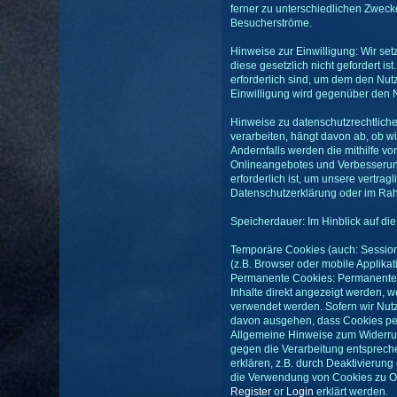
ferner zu unterschiedlichen Zweck
Besucherströme.
Hinweise zur Einwilligung: Wir se
diese gesetzlich nicht gefordert i
erforderlich sind, um dem den Nut
Einwilligung wird gegenüber den N
Hinweise zu datenschutzrechtlich
verarbeiten, hängt davon ab, ob wir
Andernfalls werden die mithilfe vo
Onlineangebotes und Verbesserung 
erforderlich ist, um unsere vertra
Datenschutzerklärung oder im Rah
Speicherdauer: Im Hinblick auf di
Temporäre Cookies (auch: Session
(z.B. Browser oder mobile Applikat
Permanente Cookies: Permanente C
Inhalte direkt angezeigt werden,
verwendet werden. Sofern wir Nutz
davon ausgehen, dass Cookies per
Allgemeine Hinweise zum Widerruf
gegen die Verarbeitung entsprech
erklären, z.B. durch Deaktivierun
die Verwendung von Cookies zu On
Register
or
Login
erklärt werden.