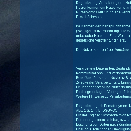
Registrierung, Anmeldung und Nut
Nutzer können ein Nutzerkonto anl
Nutzerkontos auf Grundlage vertra
E-Mail-Adresse).
Im Rahmen der Inanspruchnahme un
jeweiligen Nutzerhandlung. Die Sp
unbefugter Nutzung. Eine Weitergabe
gesetzliche Verpflichtung hierzu.
Die Nutzer können über Vorgänge, d
Verarbeitete Datenarten: Bestands
Kommunikations- und Verfahrensdat
Betroffene Personen: Nutzer (z.B.
Zwecke der Verarbeitung: Erbring
Onlineangebotes und Nutzerfreundl
Rechtsgrundlagen: Vertragserfüllung
Weitere Hinweise zu Verarbeitung
Registrierung mit Pseudonymen: N
Abs. 1 S. 1 lit. b) DSGVO).
Einstellung der Sichtbarkeit von Pr
Personengruppen sichtbar, bzw. zug
Löschung von Daten nach Kündigung
Erlaubnis, Pflicht oder Einwilligun