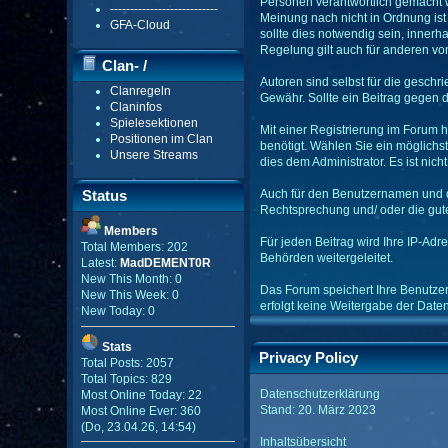
Personen verantwortlich gemacht we
---------------------------
Meinung nach nicht in Ordnung ist
GFA-Cloud
sollte dies notwendig sein, innerh
Regelung gilt auch für anderen von
Clan- /
Autoren sind selbst für die geschri
Clanregeln
Gildenmenü
Gewähr. Sollte ein Beitrag gegen
Claninfos
Spielesektionen
Mit einer Registrierung im Forum 
Positionen im Clan
benötigt. Wählen Sie ein möglichst
Unsere Streams
dies dem Administrator. Es ist nic
Status
Auch für den Benutzernamen und die
Rechtsprechung und/ oder die guten
Members
Für jeden Beitrag wird Ihre IP-Ad
Total Members: 202
Behörden weitergeleitet.
Latest:
MadDEMENT0R
New This Month: 0
Das Forum speichert Ihre Benutzerd
New This Week: 0
erfolgt keine Weitergabe der Dat
New Today: 0
Stats
Privacy Policy
Total Posts: 2057
Total Topics: 829
Datenschutzerklärung
Most Online Today: 22
Stand: 20. März 2023
Most Online Ever: 360
(Do, 23.04.26, 14:54)
Inhaltsübersicht