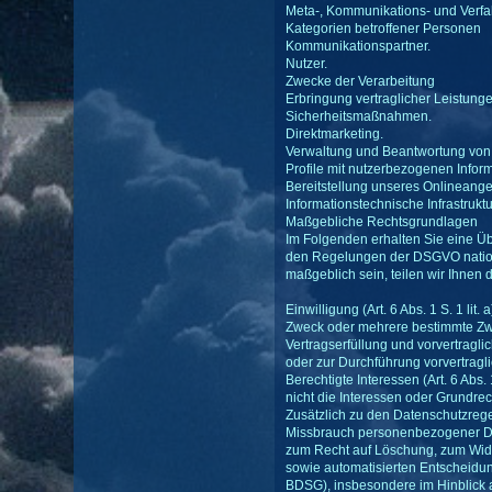
Meta-, Kommunikations- und Verfa
Kategorien betroffener Personen
Kommunikationspartner.
Nutzer.
Zwecke der Verarbeitung
Erbringung vertraglicher Leistung
Sicherheitsmaßnahmen.
Direktmarketing.
Verwaltung und Beantwortung von
Profile mit nutzerbezogenen Infor
Bereitstellung unseres Onlineange
Informationstechnische Infrastruktu
Maßgebliche Rechtsgrundlagen
Im Folgenden erhalten Sie eine Ü
den Regelungen der DSGVO nationa
maßgeblich sein, teilen wir Ihnen 
Einwilligung (Art. 6 Abs. 1 S. 1 l
Zweck oder mehrere bestimmte Z
Vertragserfüllung und vorvertraglich
oder zur Durchführung vorvertragli
Berechtigte Interessen (Art. 6 Abs.
nicht die Interessen oder Grundre
Zusätzlich zu den Datenschutzreg
Missbrauch personenbezogener Da
zum Recht auf Löschung, zum Wide
sowie automatisierten Entscheidung
BDSG), insbesondere im Hinblick 