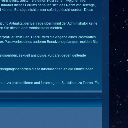
einstellers. Sollten Sie einen Post sehen, welcher Ihrer
d Inhaber dieses Forums behalten sich das Recht vor Beiträge,
t können Beiträge nicht immer sofort gelöscht werden. Diese
it und Aktualität der Beiträge übernimmt der Administrator keine
n Sie diesen dem Administrator melden.
rprofil auszufüllen. Hierzu wird die Angabe eines Passwortes
 eines Passwortes eines anderen Benutzers gelangen, melden Sie
leidigenden, sexuell anstößige, vulgäre, gegen geltende
verfolgungsbehörden diese Informationen an die ermittelnden
tus zu protokollieren und forumeigene Statistiken zu führen. Es