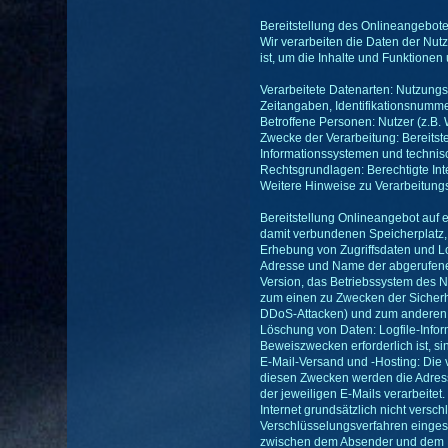
Bereitstellung des Onlineangebot
Wir verarbeiten die Daten der Nut
ist, um die Inhalte und Funktione
Verarbeitete Datenarten: Nutzungsd
Zeitangaben, Identifikationsnummer
Betroffene Personen: Nutzer (z.B.
Zwecke der Verarbeitung: Bereitste
Informationssystemen und technis
Rechtsgrundlagen: Berechtigte Inter
Weitere Hinweise zu Verarbeitung
Bereitstellung Onlineangebot auf 
damit verbundenen Speicherplatz, d
Erhebung von Zugriffsdaten und Log
Adresse und Name der abgerufenen
Version, das Betriebssystem des N
zum einen zu Zwecken der Sicherhe
DDoS-Attacken) und zum anderen, um
Löschung von Daten: Logfile-Info
Beweiszwecken erforderlich ist, s
E-Mail-Versand und -Hosting: Die
diesen Zwecken werden die Adresse
der jeweiligen E-Mails verarbeite
Internet grundsätzlich nicht vers
Verschlüsselungsverfahren einges
zwischen dem Absender und dem Emp