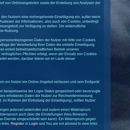
fort von Onlineangeboten sowie der Erstellung von Analysen der
on den Nutzern eine vorhergehende Einwilligung ein, außer wenn
s Auslesen der Informationen, also auch von Cookies, unbedingt
eangebot) zur Verfügung zu stellen. Die widerrufliche
kie-Nutzung.
e personenbezogenen Daten der Nutzer mit Hilfe von Cookies
ndlage der Verarbeitung Ihrer Daten die erklärte Einwilligung.
 an einem betriebswirtschaftlichen Betrieb unseres
ertraglichen Pflichten erfolgt, wenn der Einsatz von Cookies
eitet werden, darüber klären wir im Laufe dieser
em ein Nutzer ein Online-Angebot verlassen und sein Endgerät
 beispielsweise der Login-Status gespeichert oder bevorzugte
ookies erhobenen Daten der Nutzer zur Reichweitenmessung
B. im Rahmen der Einholung der Einwilligung), sollten Nutzer
ungen jederzeit widerrufen und zudem einen Widerspruch
iderspruch auch über die Einstellungen ihres Browsers
ine-Dienste eingeschränkt sein kann). Ein Widerspruch gegen
 links.
Register
or
Login
und You are not allowed to view links.