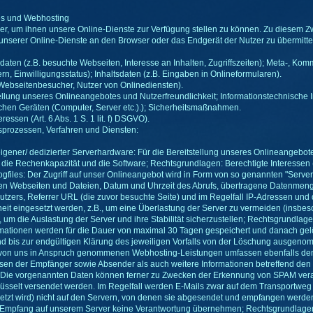
es und Webhosting
zer, um ihnen unsere Online-Dienste zur Verfügung stellen zu können. Zu diesem Z
n unserer Online-Dienste an den Browser oder das Endgerät der Nutzer zu übermitte
aten (z.B. besuchte Webseiten, Interesse an Inhalten, Zugriffszeiten); Meta-, Kom
n, Einwilligungsstatus); Inhaltsdaten (z.B. Eingaben in Onlineformularen).
 Webseitenbesucher, Nutzer von Onlinediensten).
llung unseres Onlineangebotes und Nutzerfreundlichkeit; Informationstechnische In
chen Geräten (Computer, Server etc.).); Sicherheitsmaßnahmen.
essen (Art. 6 Abs. 1 S. 1 lit. f) DSGVO).
sprozessen, Verfahren und Diensten:
eigener/ dedizierter Serverhardware: Für die Bereitstellung unseres Onlineangebo
ie Rechenkapazität und die Software; Rechtsgrundlagen: Berechtigte Interessen (Art
files: Der Zugriff auf unser Onlineangebot wird in Form von so genannten "Server-L
 Webseiten und Dateien, Datum und Uhrzeit des Abrufs, übertragene Datenmengen
utzers, Referrer URL (die zuvor besuchte Seite) und im Regelfall IP-Adressen und
it eingesetzt werden, z.B., um eine Überlastung der Server zu vermeiden (insbes
 die Auslastung der Server und ihre Stabilität sicherzustellen; Rechtsgrundlagen: B
rmationen werden für die Dauer von maximal 30 Tagen gespeichert und danach gel
ind bis zur endgültigen Klärung des jeweiligen Vorfalls von der Löschung ausgeno
 von uns in Anspruch genommenen Webhosting-Leistungen umfassen ebenfalls den
n der Empfänger sowie Absender als auch weitere Informationen betreffend den E-M
t. Die vorgenannten Daten können ferner zu Zwecken der Erkennung von SPAM verar
chlüsselt versendet werden. Im Regelfall werden E-Mails zwar auf dem Transportwe
etzt wird) nicht auf den Servern, von denen sie abgesendet und empfangen werde
fang auf unserem Server keine Verantwortung übernehmen; Rechtsgrundlagen: Bere