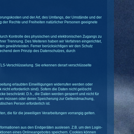
ierungskosten und der Art, des Umfangs, der Umstände und der
g der Rechte und Freiheiten natürlicher Personen geeignete
durch Kontrolle des physischen und elektronischen Zugangs zu
ihrer Trennung. Des Weiteren haben wir Verfahren eingerichtet,
n gewährleisten. Ferner berücksichtigen wir den Schutz
rechend dem Prinzip des Datenschutzes, durch
TLS-Verschlüsselung. Sie erkennen derart verschlüsselte
eitung erlaubten Einwilligungen widerrufen werden oder
nicht erforderlich sind). Sofern die Daten nicht gelöscht
cke beschränkt. D.h., die Daten werden gesperrt und nicht für
werden müssen oder deren Speicherung zur Geltendmachung,
schen Person erforderlich ist.
 die für die jeweiligen Verarbeitungen vorrangig gelten.
Informationen aus den Endgeräten auslesen. Z.B. um den Login-
nktionen eines Onlineangebotes speichern. Cookies können