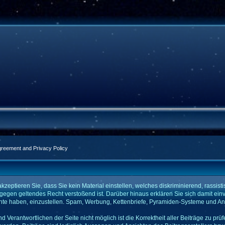
greement and Privacy Policy
eptieren Sie, dass Sie kein Material einstellen, welches diskriminierend, rassistis
 gegen geltendes Recht verstoßend ist. Darüber hinaus erklären Sie sich damit ein
e haben, einzustellen. Spam, Werbung, Kettenbriefe, Pyramiden-Systeme und Anstif
d Verantwortlichen der Seite nicht möglich ist die Korrektheit aller Beiträge zu prü