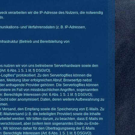
weck verarbeiten wir die IP-Adresse des Nutzers, die notwendig
ln.
munikations- und Verfahrensdaten (z. B. IP-Adressen,
frastruktur (Betrieb und Bereitstellung von
tes nutzen wir von uns betriebene Serverhardware sowie den
. 6 Abs. 1 S. 1 lit. f) DSGVO).
ogfiles" protokolliert. Zu den Serverlogfiles können die
, Meldung über erfolgreichen Abruf, Browsertyp nebst
 der anfragende Provider gehören. Die Serverlogfiles können
ondere im Fall von missbräuchlichen Angriffen, sogenannten
erechtigte Interessen (Art. 6 Abs. 1 S. 1 lit. f) DSGVO);
öscht oder anonymisiert. Daten, deren weitere Aufbewahrung zu
mmen.
 Versand, den Empfang sowie die Speicherung von E-Mails. Zu
ailversand (z.B. die beteiligten Provider) sowie die Inhalte
beitet werden. Wir bitten darum, zu beachten, dass E-Mails im
g verschlüsselt, aber (sofern kein sogenanntes Ende-zu-Ende-
n. Wir können daher für den Übertragungsweg der E-Mails
chtigte Interessen (Art. 6 Abs. 1 S. 1 lit. f) DSGVO).