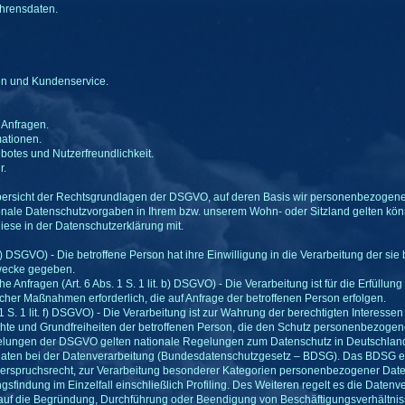
hrensdaten.
en und Kundenservice.
 Anfragen.
mationen.
botes und Nutzerfreundlichkeit.
r.
bersicht der Rechtsgrundlagen der DSGVO, auf deren Basis wir personenbezogene 
le Datenschutzvorgaben in Ihrem bzw. unserem Wohn- oder Sitzland gelten können
diese in der Datenschutzerklärung mit.
it. a) DSGVO) - Die betroffene Person hat ihre Einwilligung in die Verarbeitung der
wecke gegeben.
e Anfragen (Art. 6 Abs. 1 S. 1 lit. b) DSGVO) - Die Verarbeitung ist für die Erfüllun
cher Maßnahmen erforderlich, die auf Anfrage der betroffenen Person erfolgen.
 1 S. 1 lit. f) DSGVO) - Die Verarbeitung ist zur Wahrung der berechtigten Interessen
chte und Grundfreiheiten der betroffenen Person, die den Schutz personenbezogen
elungen der DSGVO gelten nationale Regelungen zum Datenschutz in Deutschland
ten bei der Datenverarbeitung (Bundesdatenschutzgesetz – BDSG). Das BDSG ent
rspruchsrecht, zur Verarbeitung besonderer Kategorien personenbezogener Daten
sfindung im Einzelfall einschließlich Profiling. Des Weiteren regelt es die Daten
auf die Begründung, Durchführung oder Beendigung von Beschäftigungsverhältniss