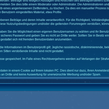
rden. Beiträge sind lediglich Aussagen und Ansichten des Beitragserstellers bzw -
 melden Sie dies bitte einem Moderator oder Administrator. Die Administratoren un
alb eines angemessenen Zeitfensters, zu löschen. Da dies ein manueller Prozess is
 Benutzern eingestelltes Material, etwa Profile.
ebenen Beiträge und deren Inhalte verantwortlich. Für die Richtigkeit, Vollständigke
 diese Nutzungsbedingungen und/oder die geltenden Forumregeln verstoßen, könne
haben Sie die Möglichkeit einen eigenen Benutzernamen zu wählen und Ihr Benutze
 sicheres Passwort und geben Sie es nicht an Dritte weiter. Sollten Sie in Besitz
ht gestattet sich mit fremden Benutzerdaten anzumelden.
 Informationen im Benutzerprofil gilt: Jegliche rassistische, diskriminierende, be
 Sitten verstoßende Inhalte sind nicht gestattet.
resse gespeichert. Im Falle eines Rechtsvergehens werden auf Verlangen der Straf
aten in einem Cookie auf Ihrem lokalen PC. Dies dient nur dazu, Ihren Anmeldesta
en an Dritte und keine Auswertung für unerwünschte Werbung und/oder Spam.