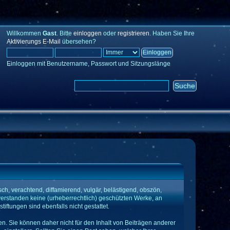
Willkommen
Gast
. Bitte
einloggen
oder
registrieren
. Haben Sie Ihre
Aktivierungs E-Mail
übersehen?
Einloggen mit Benutzername, Passwort und Sitzungslänge
ch, verachtend, diffamierend, vulgär, belästigend, obszön,
verstanden keine (urheberrechtlich) geschützten Werke, an
tungen sind ebenfalls nicht gestattet.
fen. Sie können daher nicht für den Inhalt von Beiträgen anderer