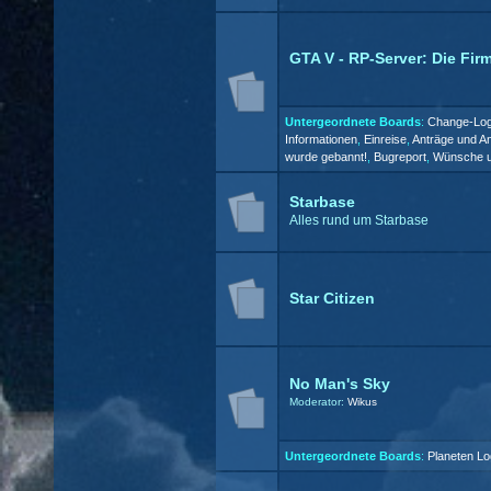
GTA V - RP-Server: Die Fir
Untergeordnete Boards
:
Change-Lo
Informationen
,
Einreise
,
Anträge und A
wurde gebannt!
,
Bugreport
,
Wünsche u
Starbase
Alles rund um Starbase
Star Citizen
No Man's Sky
Moderator:
Wikus
Untergeordnete Boards
:
Planeten L