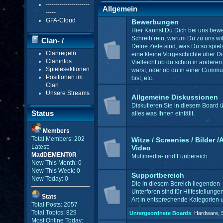
----------------------
Allgemein
-----
GFA-Cloud
Bewerbungen
Hier Kannst Du Dich bei uns bew
Schreib rein, warum Du zu uns wil
Clan- /
Deine Ziele sind, was Du so spiel
Clanregeln
eine kleine Vorgeschichte über Di
Gildenmenü
Claninfos
Vielleicht ob du schon in anderen
Spielesektionen
warst, oder ob du in einer Commu
Positionen im
bist, etc.
Clan
Unsere Streams
Allgemeine Diskussionen
Diskutieren Sie in diesem Board 
Status
alles was Ihnen einfällt.
Members
Total Members: 202
Witze / Screenies / Bilder /
Latest:
Video
MadDEMENT0R
Multimedia- und Funbereich
New This Month: 0
New This Week: 0
Supportbereich
New Today: 0
Die in diesem Bereich liegenden
Unterforen sind für Hilfestellungen
Stats
Art in entsprechende Kategorien un
Total Posts: 2057
Total Topics: 829
Untergeordnete Boards
:
Hardware
,
Most Online Today: