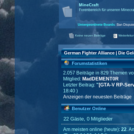
MineCraft
Forenbereich für unseren Minecra
Untergeordnete Boards
:
Ban Dispute
Keine neuen Beiträge
Weiterleitu
German Fighter Alliance | Die Gel
Forumstatistiken
2.057 Beiträge in 829 Themen vo
Mitglied:
MadDEMENT0R
Letzter Beitrag:
"
[GTA-V RP-Serv
18:40 )
Anzeigen der neuesten Beiträge
Benutzer Online
22 Gäste, 0 Mitglieder
Am meisten online (heute):
22
. A