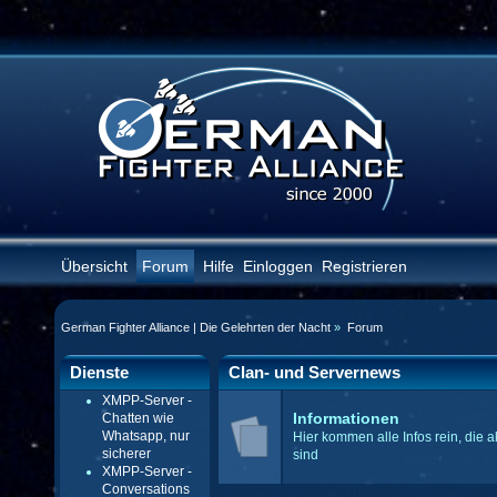
Übersicht
Forum
Hilfe
Einloggen
Registrieren
German Fighter Alliance | Die Gelehrten der Nacht
»
Forum
Dienste
Clan- und Servernews
XMPP-Server -
Chatten wie
Informationen
Whatsapp, nur
Hier kommen alle Infos rein, die a
sicherer
sind
XMPP-Server -
Conversations