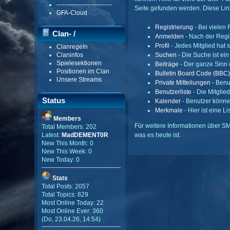
---------------------------
Seite gefunden werden. Diese Lin
GFA-Cloud
Registrierung
- Bei vielen 
Clan- /
Anmelden
- Nach der Regi
Profil
- Jedes Mitglied hat s
Clanregeln
Gildenmenü
Suchen
- Die Suche ist ei
Claninfos
Spielesektionen
Beiträge
- Der ganze Sinn 
Positionen im Clan
Bulletin Board Code (BBC)
Unsere Streams
Private Mitteilungen
- Benu
Benutzerliste
- Die Mitglied
Status
Kalender
- Benutzer könne
Merkmale
- Hier ist eine 
Members
Für weitere Informationen über SM
Total Members: 202
was es heute ist.
Latest:
MadDEMENT0R
New This Month: 0
New This Week: 0
New Today: 0
Stats
Total Posts: 2057
Total Topics: 829
Most Online Today: 22
Most Online Ever: 360
(Do, 23.04.26, 14:54)