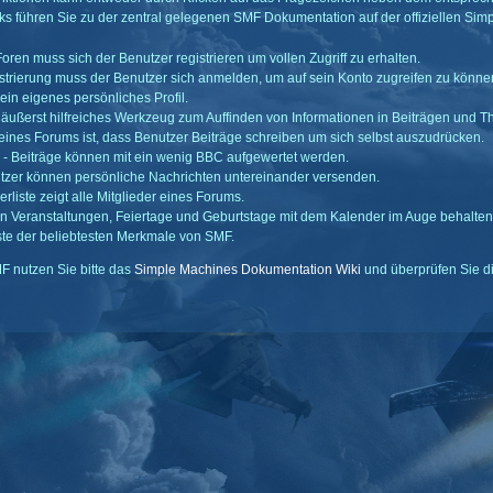
ks führen Sie zu der zentral gelegenen SMF Dokumentation auf der offiziellen Sim
Foren muss sich der Benutzer registrieren um vollen Zugriff zu erhalten.
strierung muss der Benutzer sich anmelden, um auf sein Konto zugreifen zu könne
ein eigenes persönliches Profil.
n äußerst hilfreiches Werkzeug zum Auffinden von Informationen in Beiträgen und 
eines Forums ist, dass Benutzer Beiträge schreiben um sich selbst auszudrücken.
- Beiträge können mit ein wenig BBC aufgewertet werden.
tzer können persönliche Nachrichten untereinander versenden.
erliste zeigt alle Mitglieder eines Forums.
n Veranstaltungen, Feiertage und Geburtstage mit dem Kalender im Auge behalten
Liste der beliebtesten Merkmale von SMF.
F nutzen Sie bitte das
Simple Machines Dokumentation Wiki
und überprüfen Sie d