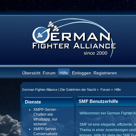
Übersicht
Forum
Hilfe
Einloggen
Registrieren
German Fighter Alliance | Die Gelehrten der Nacht
»
Forum
»
Hilfe
SMF Benutzerhilfe
Dienste
XMPP-Server -
Willkommen bei German Fighter Al
Chatten wie
Whatsapp, nur
sicherer
SMF ist eine elegante, effiziente
XMPP-Server -
Thema in einer zuverlässigen und
Conversations
können. Hilfe für viele der SMF 