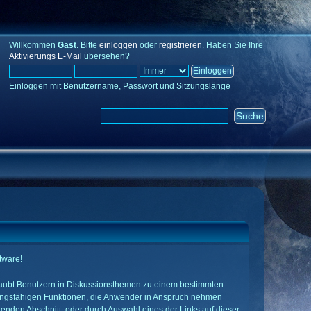
Willkommen
Gast
. Bitte
einloggen
oder
registrieren
. Haben Sie Ihre
Aktivierungs E-Mail
übersehen?
Einloggen mit Benutzername, Passwort und Sitzungslänge
tware!
 erlaubt Benutzern in Diskussionsthemen zu einem bestimmten
tungsfähigen Funktionen, die Anwender in Anspruch nehmen
nden Abschnitt, oder durch Auswahl eines der Links auf dieser