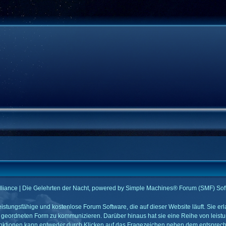
liance | Die Gelehrten der Nacht, powered by Simple Machines® Forum (SMF) Sof
, leistungsfähige und kostenlose Forum Software, die auf dieser Website läuft. Sie
 geordneten Form zu kommunizieren. Darüber hinaus hat sie eine Reihe von leis
Funktionen kann entweder durch Klicken auf das Fragezeichen neben dem entspreche