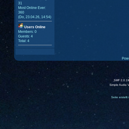
31
Most Online Ever:
360
(Do, 23.04.26, 14:54)
Users Online
Members: 0
Guests: 4
Total: 4
Pow
SMF 2.0.1
Simple Audio 
Seite erstell