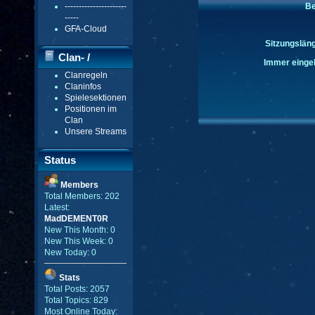
----------------------
Be
-----
GFA-Cloud
Sitzungsläng
Clan- /
Immer eingel
Clanregeln
Gildenmenü
Claninfos
Spielesektionen
Positionen im
Clan
Unsere Streams
Status
Members
Total Members: 202
Latest:
MadDEMENT0R
New This Month: 0
New This Week: 0
New Today: 0
Stats
Total Posts: 2057
Total Topics: 829
Most Online Today: