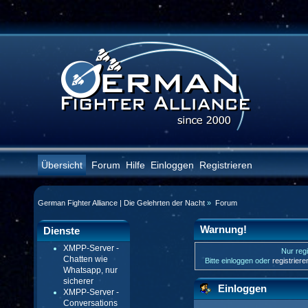
Übersicht
Forum
Hilfe
Einloggen
Registrieren
German Fighter Alliance | Die Gelehrten der Nacht
»
Forum
Warnung!
Dienste
XMPP-Server -
Nur regi
Chatten wie
Bitte einloggen oder
registrier
Whatsapp, nur
sicherer
Einloggen
XMPP-Server -
Conversations