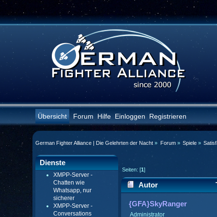
Übersicht
Forum
Hilfe
Einloggen
Registrieren
German Fighter Alliance | Die Gelehrten der Nacht
»
Forum
»
Spiele
»
Satis
Dienste
Seiten: [
1
]
XMPP-Server -
Chatten wie
Autor
Whatsapp, nur
sicherer
{GFA}SkyRanger
XMPP-Server -
Conversations
Administrator