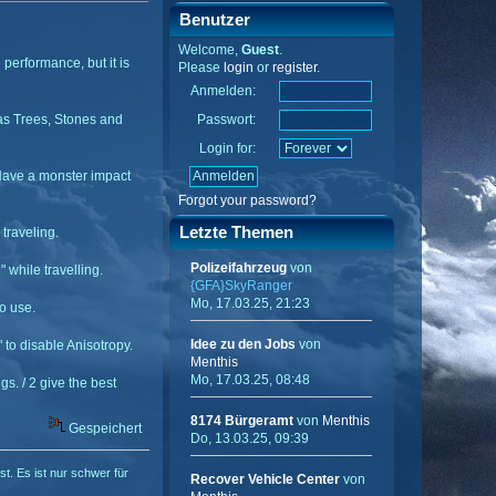
Benutzer
Welcome,
Guest
.
n performance, but it is
Please
login
or
register
.
Anmelden:
as Trees, Stones and
Passwort:
Login for:
 Have a monster impact
Forgot your password?
Letzte Themen
 traveling.
Polizeifahrzeug
von
 while travelling.
{GFA}SkyRanger
Mo, 17.03.25, 21:23
to use.
Idee zu den Jobs
von
" to disable Anisotropy.
Menthis
Mo, 17.03.25, 08:48
s. / 2 give the best
8174 Bürgeramt
von
Menthis
Gespeichert
Do, 13.03.25, 09:39
ist. Es ist nur schwer für
Recover Vehicle Center
von