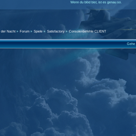
Wenn du blöd bist, ist es genau so.
n der Nacht
»
Forum
»
Spiele
»
Satisfactory
»
Consolenbefehle CLIENT
Gehe 