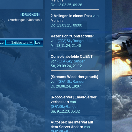
Menthis
Do, 13.03.25, 09:28
DRUCKEN
2 Anliegen in einem Post
von
« vorheriges
nächstes »
Menthis
Do, 13.03.25, 09:00
Rezension "ContractVille"
von
{GFA}SkyRanger
zu:
Mi, 13.11.24, 21:40
Consolenbefehle CLIENT
von
{GFA}SkyRanger
So, 29.09.24, 21:12
[Streams Wiederhergestellt]
von
{GFA}SkyRanger
Di, 20.08.24, 19:07
[Root-Server] Email-Server
verbessert
von
{GFA}SkyRanger
Sa, 9.12.23, 05:32
Autospeicher Interval auf
dem Server ändern
von
{GFA}SkyRanger