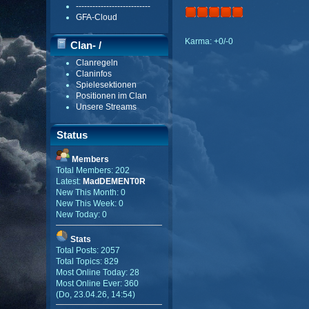
---------------------------
GFA-Cloud
Karma: +0/-0
Clan- /
Clanregeln
Gildenmenü
Claninfos
Spielesektionen
Positionen im Clan
Unsere Streams
Status
Members
Total Members: 202
Latest:
MadDEMENT0R
New This Month: 0
New This Week: 0
New Today: 0
Stats
Total Posts: 2057
Total Topics: 829
Most Online Today: 28
Most Online Ever: 360
(Do, 23.04.26, 14:54)