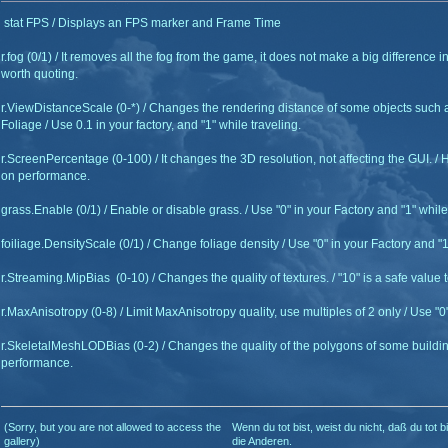
stat FPS / Displays an FPS marker and Frame Time
r.fog (0/1) / It removes all the fog from the game, it does not make a big difference i
worth quoting.
r.ViewDistanceScale (0-*) / Changes the rendering distance of some objects such 
Foliage / Use 0.1 in your factory, and "1" while traveling.
r.ScreenPercentage (0-100) / It changes the 3D resolution, not affecting the GUI. /
on performance.
grass.Enable (0/1) / Enable or disable grass. / Use "0" in your Factory and "1" while
foiliage.DensityScale (0/1) / Change foliage density / Use "0" in your Factory and "1"
r.Streaming.MipBias (0-10) / Changes the quality of textures. / "10" is a safe value 
r.MaxAnisotropy (0-8) / Limit MaxAnisotropy quality, use multiples of 2 only / Use "0
r.SkeletalMeshLODBias (0-2) / Changes the quality of the polygons of some building
performance.
(Sorry, but you are not allowed to access the
Wenn du tot bist, weist du nicht, daß du tot b
gallery)
die Anderen.