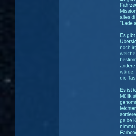
Fahrzeu
Missio
alles d
"Lade a
Es gibt
Übersic
noch ir
welche 
bestimm
andere
würde, s
die Tas
Es ist t
Müllkis
genomm
leichte
sortier
gelbe K
nimmt u
Farbcod