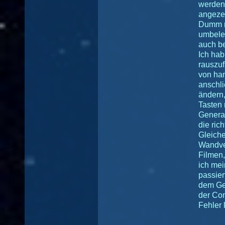
werden 
angezei
Dumm n
umbeleg
auch ben
Ich hab
rauszuf
von han
anschl
ändern,
Tasten 
Generat
die ric
Gleiche
Wandver
Filmen,
ich mei
passier
dem Gen
der Con
Fehler l