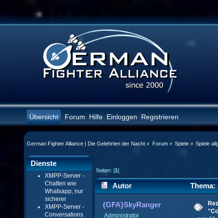
Übersicht
Forum
Hilfe
Einloggen
Registrieren
German Fighter Alliance | Die Gelehrten der Nacht
»
Forum
»
Spiele
»
Spiele al
Dienste
Seiten: [
1
]
XMPP-Server -
Chatten wie
Autor
Thema: R
Whatsapp, nur
sicherer
(Gelesen 24511 mal)
Rez
{GFA}SkyRanger
XMPP-Server -
"Co
Conversations
Administrator