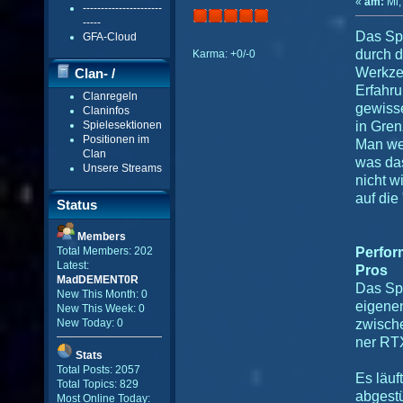
«
am:
Mi,
----------------------
-----
Das Spi
GFA-Cloud
durch d
Karma: +0/-0
Werkze
Clan- /
Erfahr
Clanregeln
Gildenmenü
gewisse
Claninfos
Spielesektionen
in Gren
Positionen im
Man wei
Clan
was das
Unsere Streams
nicht w
auf die
Status
Members
Perfo
Total Members: 202
Latest:
Pros
MadDEMENT0R
Das Spi
New This Month: 0
eigene
New This Week: 0
zwische
New Today: 0
ner RT
Stats
Total Posts: 2057
Es läuf
Total Topics: 829
abgestü
Most Online Today: