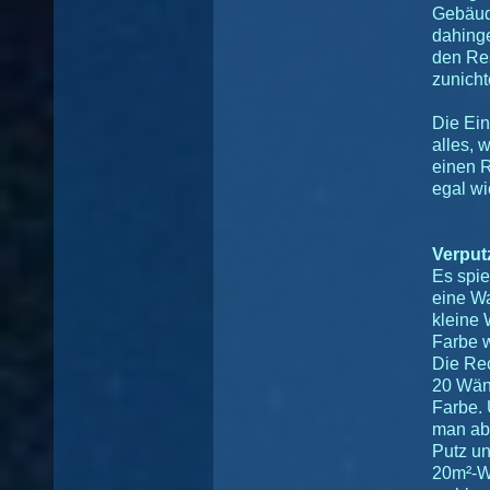
Gebäude
dahing
den Res
zunicht
Die Ein
alles, 
einen R
egal wi
Verput
Es spie
eine Wa
kleine 
Farbe w
Die Rec
20 Wänd
Farbe. 
man ab
Putz un
20m²-Wa