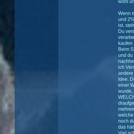
wohl un
Wenn m
und 2% 
ist, st
Du vers
verarbe
kaufen
Beim St
und du 
nachher
ich Ver
andere
Idee. D
einer W
wurde, 
WELCHE
draufge
mehrere
welche
noch du
das hät
Viel sc