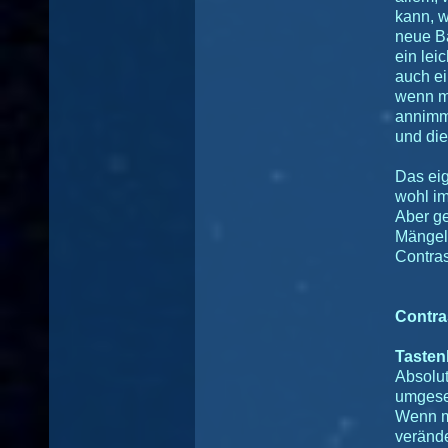
kann, w
neue Ba
ein lei
auch e
wenn m
annimm
und die
Das eig
wohl i
Aber ge
Mängel
Contras
Contra
Tasten
Absolut
umgese
Wenn m
verände