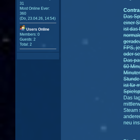
31
Most Online Ever:
Contra
360
Das Sp
(Do, 23.04.26, 14:54)
einer S
ist das
Users Online
Members: 0
normal
Guests: 2
geradea
Total: 2
FPS, je
oder sei
Das pas
60 Minu
Minuten
Stunde
ist für
Spiels
Das lag
mittler
Steam s
andere
neu ins