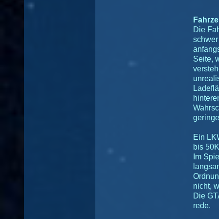
Fahrze
Die Fa
schwer
anfangs
Seite, 
versteh
unreali
Ladeflä
hintere
Wahrsc
geringer
Ein LKW
bis 50K
Im Spi
langsam
Ordnung
nicht, w
Die GTA
rede.