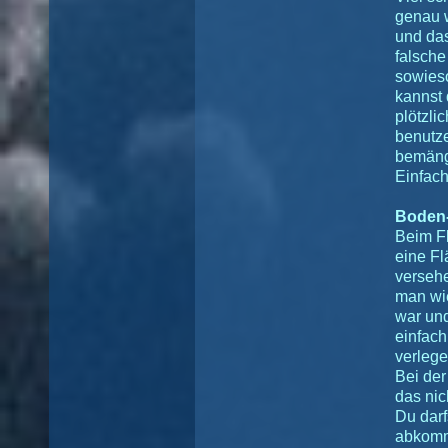
genau w
und das
falsche
sowieso
kannst
plötzli
benutze
bemänge
Einfach
Boden-
Beim F
eine F
versehe
man wie
war un
einfac
verlege
Bei de
das nic
Du darf
abkomm