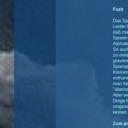
Fazit
Das Spi
Leider 
daß man
Spiele
Alphate
So auch
zu viel
gravier
Spielsp
Kleiner
vorhand
man hi
"überse
Aber w
Dinge f
umgeset
keinen
Zum je