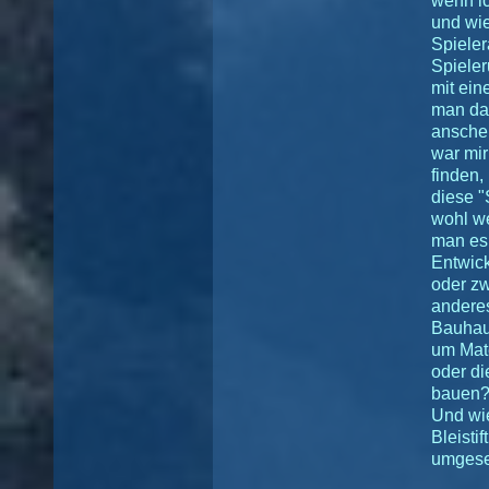
wenn ic
und wie
Spieler
Spiele
mit ein
man dam
anschei
war mir
finden,
diese "
wohl we
man es 
Entwick
oder zw
anderes
Bauhau
um Mate
oder di
bauen
Und wie
Bleistif
umgeset