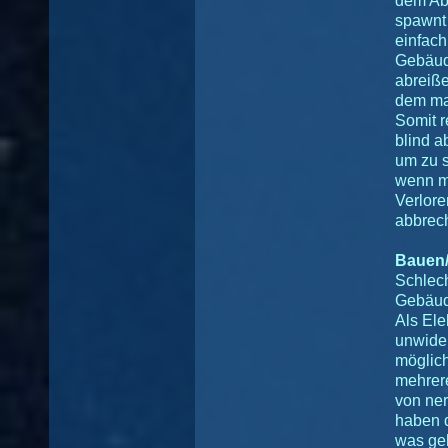
dem Abr
spawnt
einfach
Gebäud
abreiße
dem man
Somit r
blind a
um zu s
wenn m
Verlore
abbrec
Bauen/
Schlec
Gebäud
Als Ele
unwide
möglich
mehrere
von ne
haben d
was geh