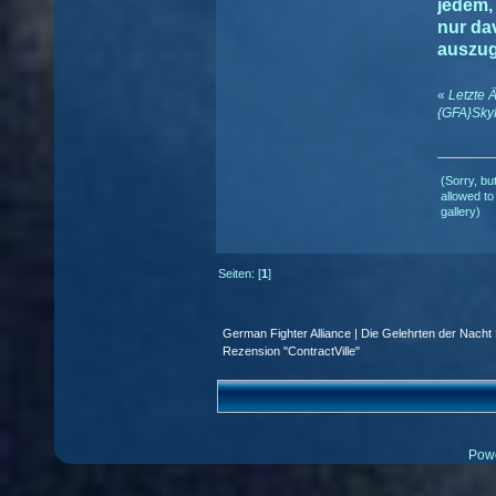
jedem, 
nur da
auszu
«
Letzte 
{GFA}Sky
(Sorry, bu
allowed to
gallery)
Seiten: [
1
]
German Fighter Alliance | Die Gelehrten der Nacht
Rezension "ContractVille"
Pow