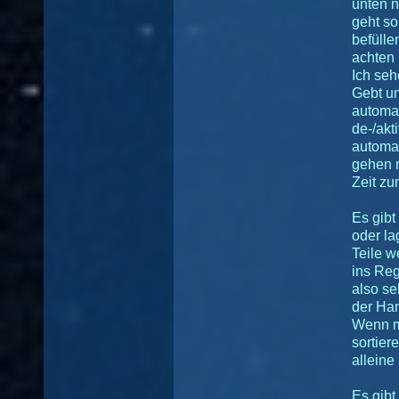
unten n
geht so
befülle
achten 
Ich seh
Gebt un
automa
de-/akt
automa
gehen 
Zeit zu
Es gibt
oder la
Teile w
ins Reg
also se
der Han
Wenn ma
sortier
alleine 
Es gibt