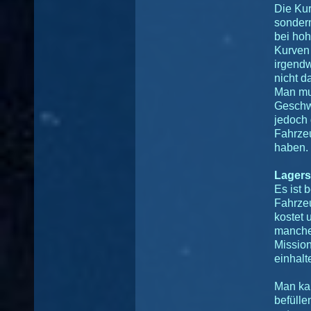
Die Kur
sondern
bei ho
Kurven 
irgend
nicht d
Man mu
Geschw
jedoch 
Fahrze
haben.
Lagers
Es ist 
Fahrzeu
kostet 
manche
Mission
einhalte
Man kan
befülle