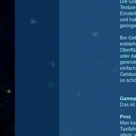
Die Gra
Texture
Einstel
und hab
gering
Bei Geb
entsteh
Oberflä
oder da
gerende
einfach
Gebäude
so schö
Gamep
Das ist
Pros
Man kan
Taxifah
allem,