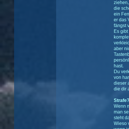
ziehen,
die scho
ein Fen
er das 
fängst 
Es gibt
komplet
verklei
aber ni
Tasten
persönl
hast.
Du ver
von ha
dieser 
die dir
Strafe
Wenn m
man seh
steht da
Wieso 