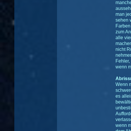
manche
ausseh
man je
sehen w
Farben
zum An
alle vi
machen
nicht R
nehmen
Fehler,
wenn m
Abriss
Wenn m
schwere
es alle
bewälti
unbest
Aufford
verlass
wenn m