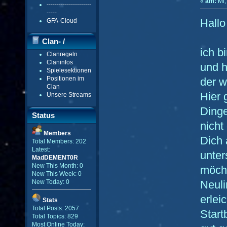
«
am:
Mi,
----------------------
-----
Hallo
GFA-Cloud
Clan- /
ich b
Clanregeln
Gildenmenü
Claninfos
und h
Spielesektionen
Positionen im
der w
Clan
Hier 
Unsere Streams
Dinge
Status
nicht
Members
Dich 
Total Members: 202
Latest:
unter
MadDEMENT0R
New This Month: 0
möcht
New This Week: 0
Neuli
New Today: 0
erlei
Stats
Total Posts: 2057
Start
Total Topics: 829
Most Online Today: