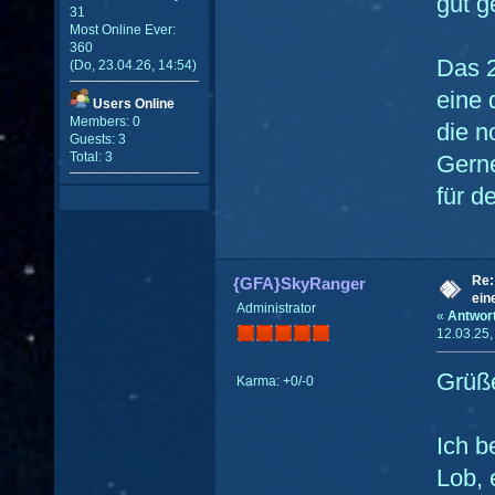
gut g
31
Most Online Ever:
360
Das 2
(Do, 23.04.26, 14:54)
eine 
Users Online
Members: 0
die n
Guests: 3
Total: 3
Gern
für d
Re:
{GFA}SkyRanger
ein
Administrator
«
Antwor
12.03.25,
Grüße
Karma: +0/-0
Ich b
Lob, 