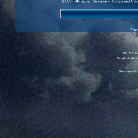
GTA V - RP-Server: Die Firma
»
Anträge und Anfr
Pow
SMF 2.0.1
Simple Audio 
Seite erstell