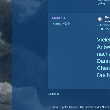
gallery)
Re:
Menthis
ein
Karma: +0/-0
«
Antwor
13.03.25,
Viele
Antwo
nachv
Dann
Chan
Du/Ih
Seiten: [
1
]
German Fighter Alliance | Die Gelehrten der Nacht