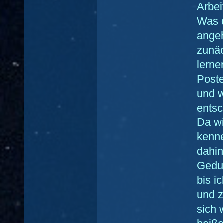
Arbeit
Was 
angeh
zunäc
lerne
Poste
und w
entsc
Da wi
kenne
dahi
Gedul
bis i
und z
sich w