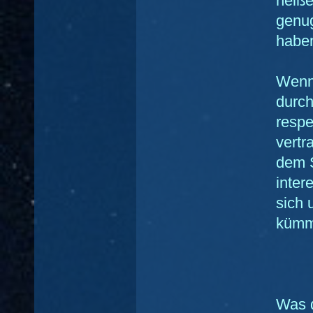
heiße
genug
habe
Wenns
durch
respe
vertr
dem S
inter
sich 
kümm
Was 