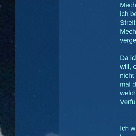
Mecha
ich b
Strei
Mecha
verg
Da i
will,
nicht
mal d
welch
Verfü
Ich w