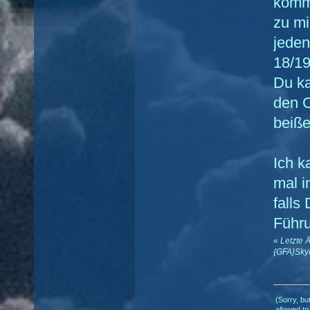
komm
zu mi
jeden
18/19
Du ka
den 
beiße
Ich k
mal i
falls
Führu
«
Letzte 
{GFA}Sky
(Sorry, bu
allowed to