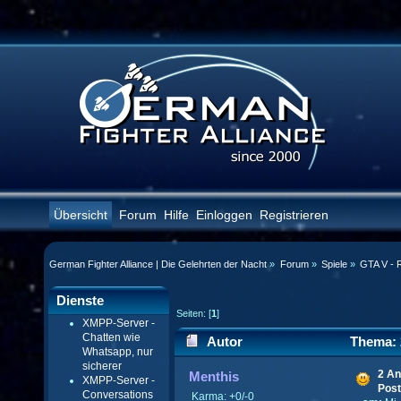
Übersicht
Forum
Hilfe
Einloggen
Registrieren
German Fighter Alliance | Die Gelehrten der Nacht
»
Forum
»
Spiele
»
GTA V - 
Dienste
Seiten: [
1
]
XMPP-Server -
Chatten wie
Autor
Thema: 2
Whatsapp, nur
sicherer
(Gelesen 22761 mal)
2 An
Menthis
XMPP-Server -
Post
Conversations
Karma: +0/-0