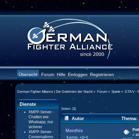
Übersicht
Forum
Hilfe
Einloggen
Registrieren
German Fighter Alliance | Die Gelehrten der Nacht
»
Forum
»
Spiele
»
GTA V - 
Dienste
Seiten: [
1
]
XMPP-Server -
Chatten wie
Autor
Thema: P
Whatsapp, nur
sicherer
mal)
Pol
Menthis
XMPP-Server -
«
a
Conversations
Karma: +0/-0