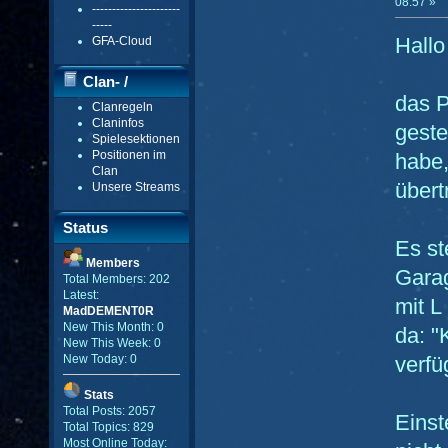
08:57 »
----------------------
-----
Hallo
GFA-Cloud
Clan- /
das P
Clanregeln
Gildenmenü
Claninfos
geste
Spielesektionen
Positionen im
habe,
Clan
über
Unsere Streams
Status
Es st
Members
Garag
Total Members: 202
Latest:
mit L
MadDEMENT0R
New This Month: 0
da: "
New This Week: 0
verfü
New Today: 0
Stats
Total Posts: 2057
Einst
Total Topics: 829
Most Online Today: