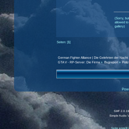
(Sorry, bu
allowed to
gallery)
Seiten: [
1
]
German Fighter Alliance | Die Gelehrten der Nacht
GTA V - RP-Server: Die Firma
»
Bugreport
»
Poli
Pow
SMF 2.0.1
Simple Audio 
Seite erstell