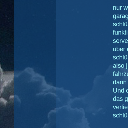
nur w
garag
schlü
funkt
serve
über 
schlü
also
fahrz
dann 
Und d
das g
verli
schlü