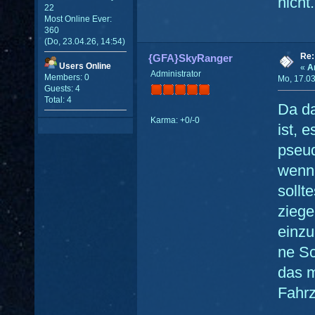
nicht.
22
Most Online Ever:
360
(Do, 23.04.26, 14:54)
Re:
{GFA}SkyRanger
Users Online
«
A
Administrator
Members: 0
Mo, 17.03
Guests: 4
Total: 4
Da da
Karma: +0/-0
ist, 
pseud
wenn 
sollt
ziege
einzu
ne Sc
das m
Fahrz