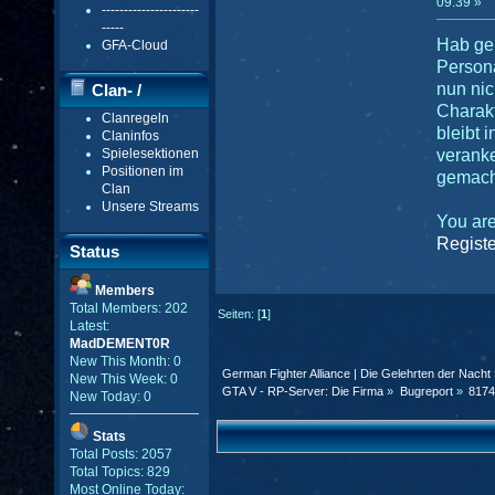
09:39 »
----------------------
-----
Hab ge
GFA-Cloud
Person
nun ni
Clan- /
Charakt
Clanregeln
Gildenmenü
bleibt 
Claninfos
Spielesektionen
veranke
Positionen im
gemach
Clan
Unsere Streams
You are
Registe
Status
Members
Total Members: 202
Seiten: [
1
]
Latest:
MadDEMENT0R
New This Month: 0
German Fighter Alliance | Die Gelehrten der Nacht
New This Week: 0
GTA V - RP-Server: Die Firma
»
Bugreport
»
8174
New Today: 0
Stats
Total Posts: 2057
Total Topics: 829
Most Online Today: