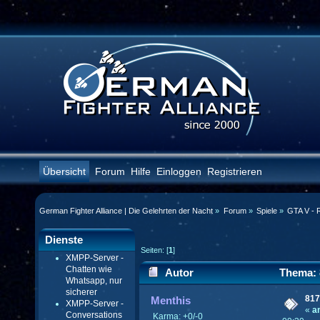
Übersicht
Forum
Hilfe
Einloggen
Registrieren
German Fighter Alliance | Die Gelehrten der Nacht
»
Forum
»
Spiele
»
GTA V - 
Dienste
Seiten: [
1
]
XMPP-Server -
Chatten wie
Autor
Thema: 
Whatsapp, nur
sicherer
mal)
817
Menthis
XMPP-Server -
«
a
Conversations
Karma: +0/-0