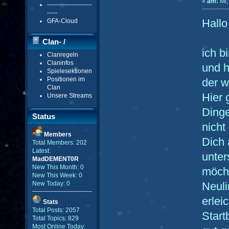
«
am:
Mi,
----------------------
-----
Hallo
GFA-Cloud
Clan- /
ich b
Clanregeln
Gildenmenü
Claninfos
und h
Spielesektionen
Positionen im
der w
Clan
Hier 
Unsere Streams
Dinge
Status
nicht
Members
Dich 
Total Members: 202
Latest:
unter
MadDEMENT0R
New This Month: 0
möcht
New This Week: 0
Neuli
New Today: 0
erlei
Stats
Total Posts: 2057
Start
Total Topics: 829
Most Online Today: