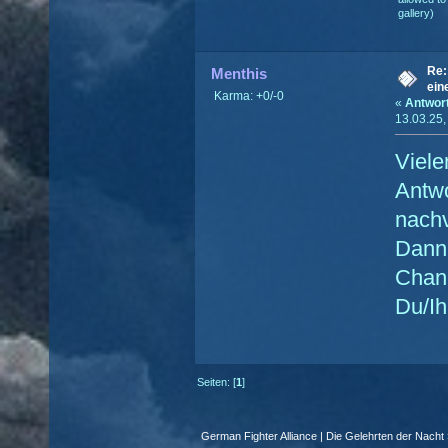
gallery)
Re:
Menthis
ein
Karma: +0/-0
«
Antwor
13.03.25,
Viele
Antwo
nachv
Dann
Chan
Du/Ih
Seiten: [
1
]
German Fighter Alliance | Die Gelehrten der Nacht