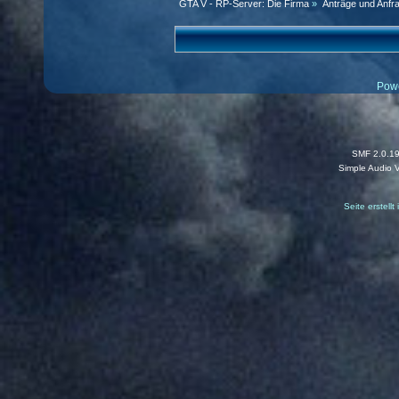
GTA V - RP-Server: Die Firma
»
Anträge und Anfr
Pow
SMF 2.0.1
Simple Audio 
Seite erstell