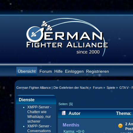
Übersicht
Forum
Hilfe
Einloggen
Registrieren
German Fighter Alliance | Die Gelehrten der Nacht
»
Forum
»
Spiele
»
GTA V - 
Dienste
Seiten: [
1
]
XMPP-Server -
Chatten wie
Autor
Thema: 2
Whatsapp, nur
sicherer
(Gelesen 22771 mal)
2 An
Menthis
XMPP-Server -
Post
Conversations
Karma: +0/-0