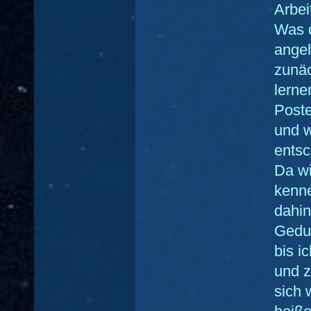
Arbeit
Was 
angeh
zunäc
lerne
Poste
und w
entsc
Da wi
kenne
dahi
Gedul
bis i
und z
sich w