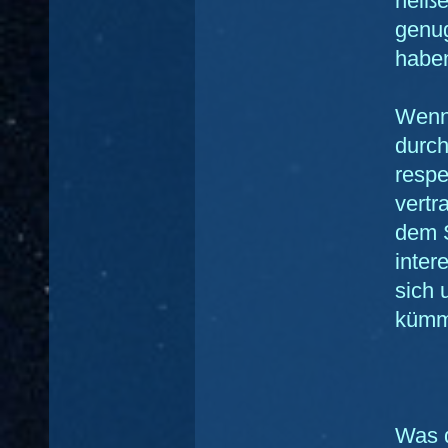
heiße
genug
habe
Wenns
durch
respe
vertr
dem S
inter
sich 
kümm
Was 