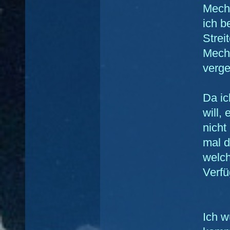
Mecha
ich b
Strei
Mecha
verg
Da i
will,
nicht
mal d
welch
Verfü
Ich w