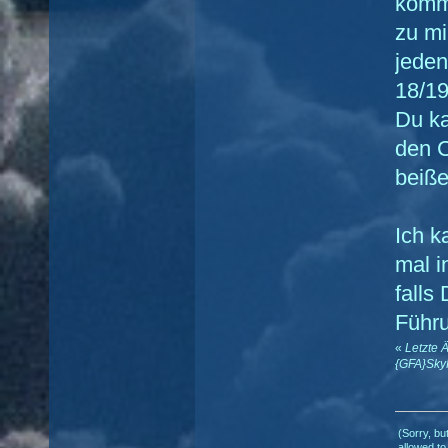
komm
zu mi
jeden
18/19
Du ka
den 
beiße
Ich k
mal i
falls
Führu
«
Letzte 
{GFA}Sky
(Sorry, bu
allowed to