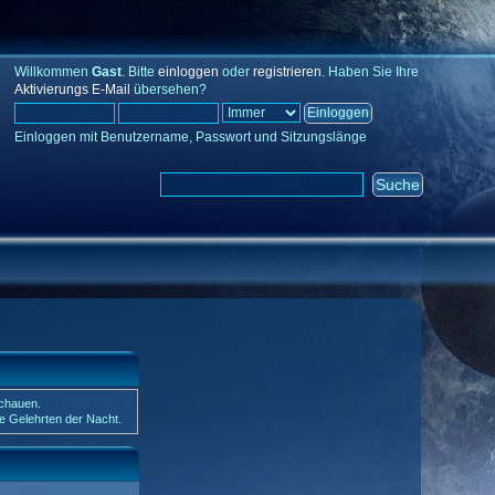
Willkommen
Gast
. Bitte
einloggen
oder
registrieren
. Haben Sie Ihre
Aktivierungs E-Mail
übersehen?
Einloggen mit Benutzername, Passwort und Sitzungslänge
schauen.
ie Gelehrten der Nacht.