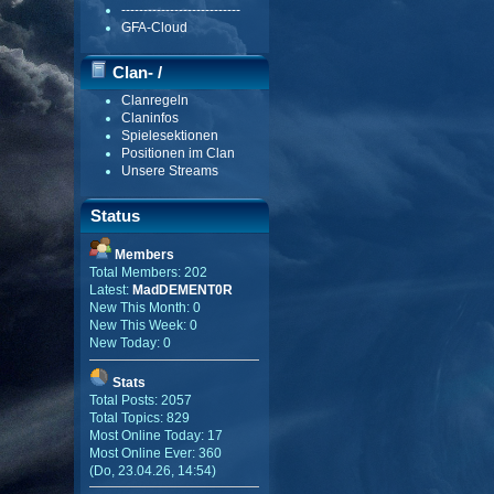
---------------------------
GFA-Cloud
Clan- /
Clanregeln
Gildenmenü
Claninfos
Spielesektionen
Positionen im Clan
Unsere Streams
Status
Members
Total Members: 202
Latest:
MadDEMENT0R
New This Month: 0
New This Week: 0
New Today: 0
Stats
Total Posts: 2057
Total Topics: 829
Most Online Today: 17
Most Online Ever: 360
(Do, 23.04.26, 14:54)