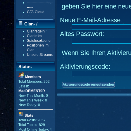
----------------------
geben Sie hier eine neu
-----
GFA-Cloud
Neue E-Mail-Adresse:
Clan- /
Clanregeln
Altes Passwort:
Gildenmenü
Claninfos
Spielesektionen
Positionen im
Clan
Wenn Sie Ihren Aktivieru
Unsere Streams
Aktivierungscode:
Status
Members
Total Members: 202
Latest:
MadDEMENT0R
New This Month: 0
New This Week: 0
New Today: 0
Stats
Total Posts: 2057
Total Topics: 829
Most Online Today: 4