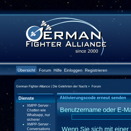
Übersicht
Forum
Hilfe
Einloggen
Registrieren
German Fighter Alliance | Die Gelehrten der Nacht
»
Forum
Aktivierungscode erneut senden
Dienste
XMPP-Server -
Benutzername oder E-Mai
Chatten wie
Whatsapp, nur
sicherer
XMPP-Server -
Wenn Sie sich mit einer 
Conversations