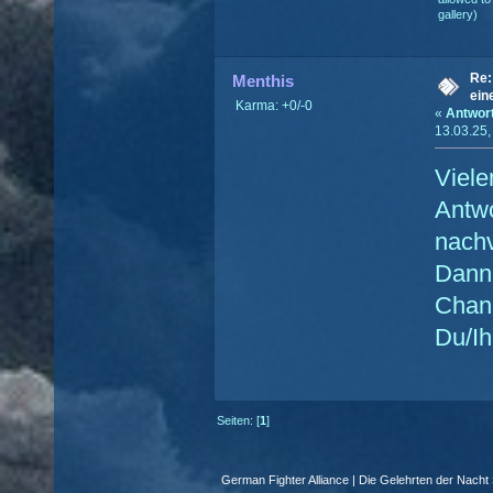
gallery)
Re:
Menthis
ein
Karma: +0/-0
«
Antwor
13.03.25,
Viele
Antwo
nachv
Dann
Chan
Du/Ih
Seiten: [
1
]
German Fighter Alliance | Die Gelehrten der Nacht