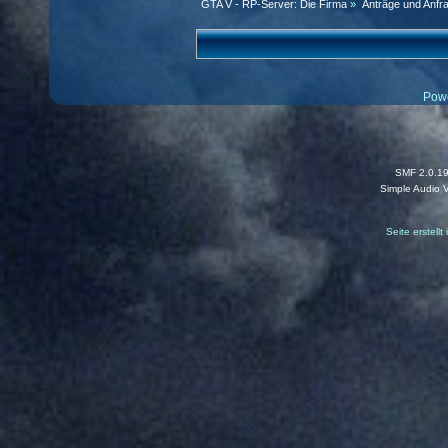
GTA V - RP-Server: Die Firma
»
Anträge und Anfr
Pow
SMF 2.0.1
Simple Audio 
Seite erstell