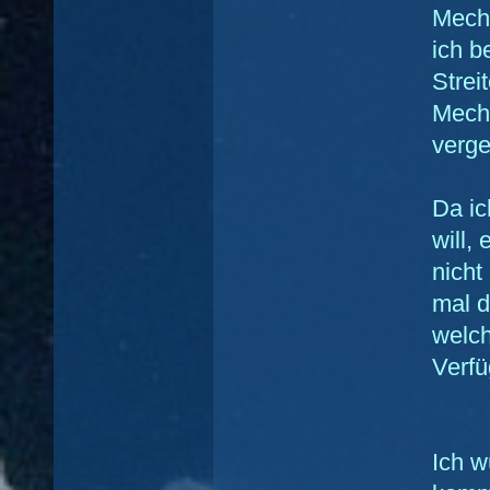
Mecha
ich b
Strei
Mecha
verg
Da i
will,
nicht
mal d
welch
Verfü
Ich w