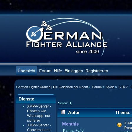
Übersicht
Forum
Hilfe
Einloggen
Registrieren
German Fighter Alliance | Die Gelehrten der Nacht
»
Forum
»
Spiele
»
GTA V - 
Dienste
Seiten: [
1
]
XMPP-Server -
Chatten wie
Autor
Thema: 2
Whatsapp, nur
sicherer
(Gelesen 22749 mal)
2 An
Menthis
XMPP-Server -
Post
Conversations
Karma: +0/-0