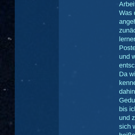
Arbeit
Was 
angeh
zunäc
lerne
Poste
und w
entsc
Da wi
kenne
dahi
Gedul
bis i
und z
sich w