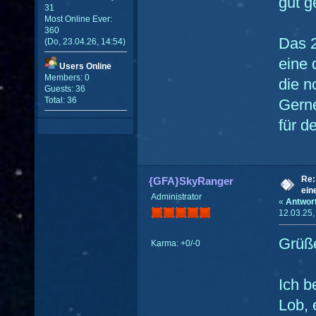
gut g
31
Most Online Ever:
360
Das 2
(Do, 23.04.26, 14:54)
eine 
Users Online
Members: 0
die n
Guests: 36
Total: 36
Gern
für d
Re:
{GFA}SkyRanger
ein
Administrator
«
Antwor
12.03.25,
Grüße
Karma: +0/-0
Ich b
Lob, 