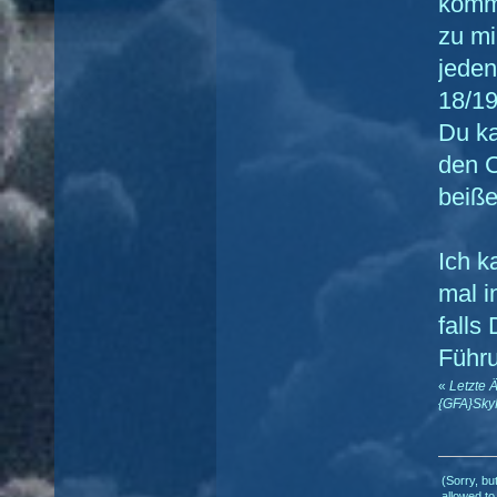
komm
zu mi
jeden
18/19
Du ka
den 
beiße
Ich k
mal i
falls
Führu
«
Letzte 
{GFA}Sky
(Sorry, bu
allowed to