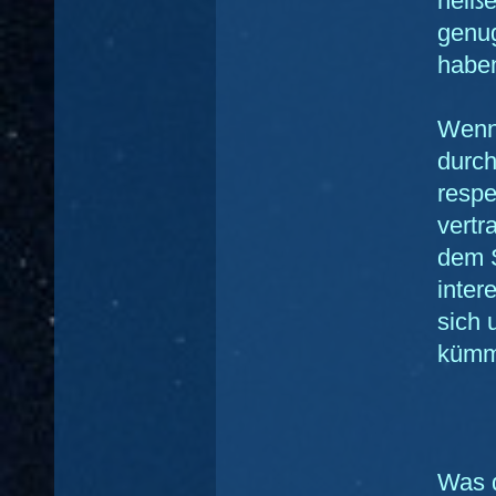
heiße
genug
habe
Wenns
durch
respe
vertr
dem S
inter
sich 
kümm
Was 