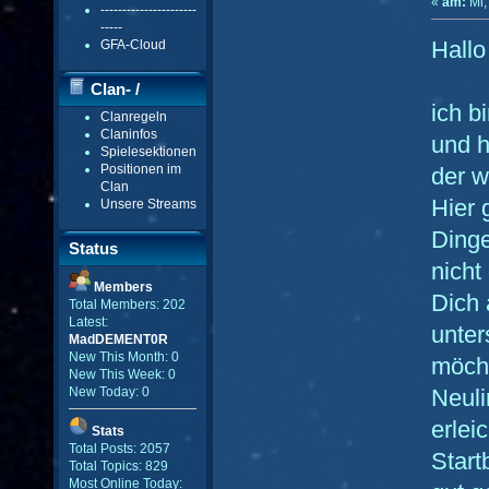
«
am:
Mi,
----------------------
-----
Hallo
GFA-Cloud
Clan- /
ich b
Clanregeln
Gildenmenü
Claninfos
und h
Spielesektionen
Positionen im
der w
Clan
Hier 
Unsere Streams
Dinge
Status
nicht
Members
Dich 
Total Members: 202
Latest:
unter
MadDEMENT0R
New This Month: 0
möcht
New This Week: 0
Neuli
New Today: 0
erlei
Stats
Total Posts: 2057
Start
Total Topics: 829
Most Online Today: