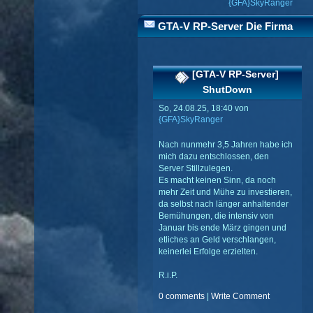
{GFA}SkyRanger
GTA-V RP-Server Die Firma
[GTA-V RP-Server]
ShutDown
So, 24.08.25, 18:40 von
{GFA}SkyRanger
Nach nunmehr 3,5 Jahren habe ich
mich dazu entschlossen, den
Server Stillzulegen.
Es macht keinen Sinn, da noch
mehr Zeit und Mühe zu investieren,
da selbst nach länger anhaltender
Bemühungen, die intensiv von
Januar bis ende März gingen und
etliches an Geld verschlangen,
keinerlei Erfolge erzielten.
R.i.P.
0 comments
|
Write Comment