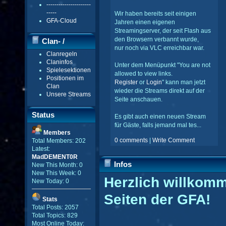
----------------------
-----
Wir haben bereits seit einigen
GFA-Cloud
Jahren einen eigenen
Streamingserver, der seit Flash aus
den Browsern verbannt wurde,
Clan- /
nur noch via VLC erreichbar war.
Clanregeln
Gildenmenü
Claninfos
Unter dem Menüpunkt "You are not
Spielesektionen
allowed to view links.
Positionen im
Register
or
Login
" kann man jetzt
Clan
wieder die Streams direkt auf der
Unsere Streams
Seite anschauen.
Status
Es gibt auch einen neuen Stream
für Gäste, falls jemand mal tes...
Members
0 comments
|
Write Comment
Total Members: 202
Latest:
MadDEMENT0R
Infos
New This Month: 0
New This Week: 0
Herzlich willkom
New Today: 0
Seiten der GFA!
Stats
Total Posts: 2057
Total Topics: 829
Most Online Today: