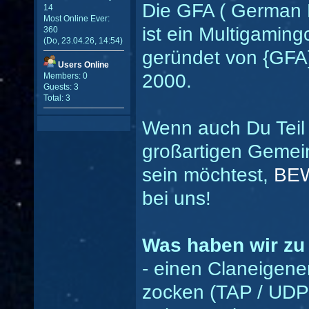
Die GFA ( German F
14
Most Online Ever:
ist ein Multigaming
360
(Do, 23.04.26, 14:54)
geründet von {GFA
Users Online
2000.
Members: 0
Guests: 3
Total: 3
Wenn auch Du Teil
großartigen Gemei
sein möchtest,
BE
bei uns!
Was haben wir zu
- einen Claneigen
zocken (TAP / UDP