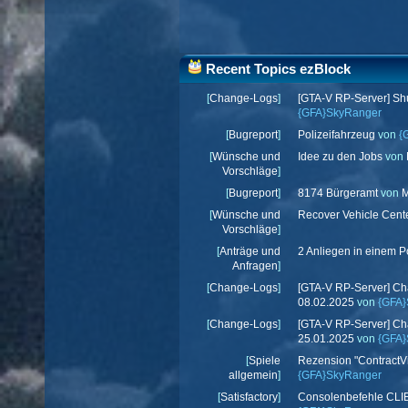
Recent Topics ezBlock
[
Change-Logs
]
[GTA-V RP-Server] S
{GFA}SkyRanger
[
Bugreport
]
Polizeifahrzeug
von
{
[
Wünsche und
Idee zu den Jobs
von
Vorschläge
]
[
Bugreport
]
8174 Bürgeramt
von
M
[
Wünsche und
Recover Vehicle Cent
Vorschläge
]
[
Anträge und
2 Anliegen in einem P
Anfragen
]
[
Change-Logs
]
[GTA-V RP-Server] C
08.02.2025
von
{GFA
[
Change-Logs
]
[GTA-V RP-Server] C
25.01.2025
von
{GFA
[
Spiele
Rezension "ContractVi
allgemein
]
{GFA}SkyRanger
[
Satisfactory
]
Consolenbefehle CL