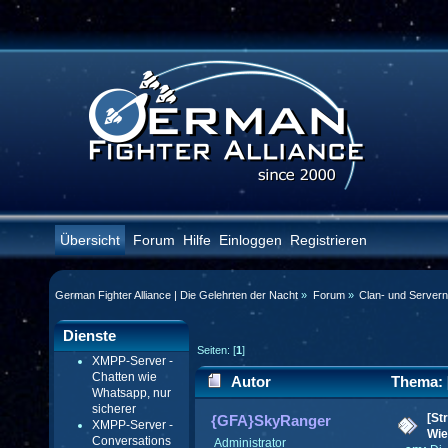
Übersicht
Forum
Hilfe
Einloggen
Registrieren
German Fighter Alliance | Die Gelehrten der Nacht
»
Forum
»
Clan- und Server
Dienste
Seiten: [
1
]
XMPP-Server -
Chatten wie
Autor
Thema: [
Whatsapp, nur
sicherer
(Gelesen 47330 mal)
[St
{GFA}SkyRanger
XMPP-Server -
Wie
Conversations
Administrator