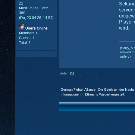
22
Sekund
Most Online Ever:
serveri
360
umgewa
(Do, 23.04.26, 14:54)
Player 
wird.
Users Online
Members: 0
Guests: 1
Total: 1
(Sorry, bu
allowed to
gallery)
Seiten: [
1
]
German Fighter Alliance | Die Gelehrten der Nacht
Informationen
»
[Streams Wiederhergestellt]