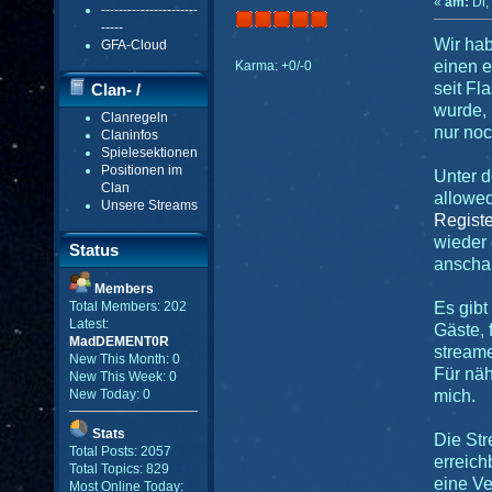
«
am:
Di,
----------------------
-----
Wir hab
GFA-Cloud
einen e
Karma: +0/-0
seit Fl
Clan- /
wurde,
Clanregeln
Gildenmenü
nur noc
Claninfos
Spielesektionen
Positionen im
Unter 
Clan
allowed
Unsere Streams
Registe
wieder 
Status
anscha
Members
Es gibt
Total Members: 202
Latest:
Gäste, 
MadDEMENT0R
stream
New This Month: 0
Für näh
New This Week: 0
mich.
New Today: 0
Stats
Die Str
Total Posts: 2057
erreich
Total Topics: 829
eine Ve
Most Online Today: