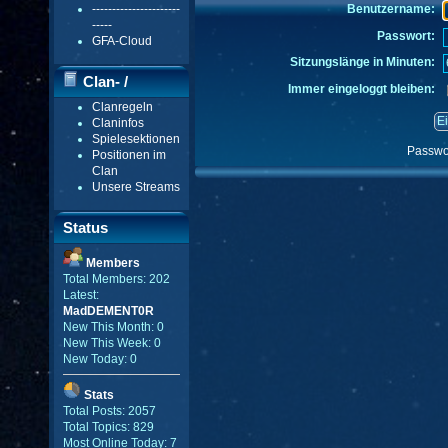
----------------------
Benutzername:
-----
Passwort:
GFA-Cloud
Sitzungslänge in Minuten:
Clan- /
Immer eingeloggt bleiben:
Clanregeln
Gildenmenü
Claninfos
Spielesektionen
Passwo
Positionen im
Clan
Unsere Streams
Status
Members
Total Members: 202
Latest:
MadDEMENT0R
New This Month: 0
New This Week: 0
New Today: 0
Stats
Total Posts: 2057
Total Topics: 829
Most Online Today: 7