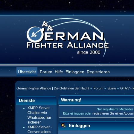
Übersicht
Forum
Hilfe
Einloggen
Registrieren
German Fighter Alliance | Die Gelehrten der Nacht
»
Forum
»
Spiele
»
GTA V - 
Warnung!
Dienste
XMPP-Server -
Nur registrierte Mitgliede
Chatten wie
Bitte einloggen oder
registrieren Sie einen Accou
Whatsapp, nur
sicherer
Einloggen
XMPP-Server -
Conversations