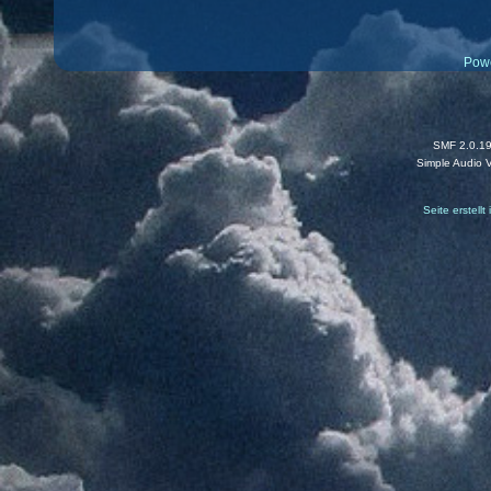
Pow
SMF 2.0.1
Simple Audio 
Seite erstell