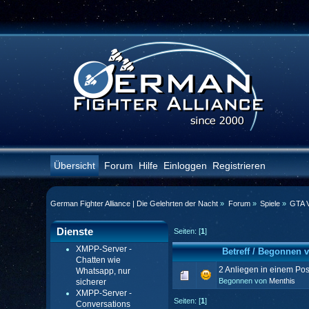
Übersicht
Forum
Hilfe
Einloggen
Registrieren
German Fighter Alliance | Die Gelehrten der Nacht
»
Forum
»
Spiele
»
GTA V
Dienste
Seiten: [
1
]
XMPP-Server -
Betreff
/
Begonnen 
Chatten wie
2 Anliegen in einem Pos
Whatsapp, nur
Begonnen von
Menthis
sicherer
XMPP-Server -
Seiten: [
1
]
Conversations