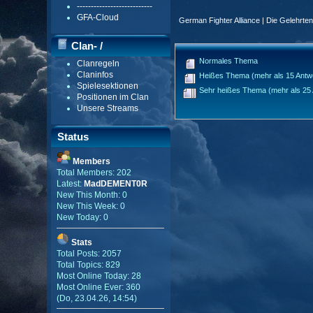
---------------------------
GFA-Cloud
German Fighter Alliance | Die Gelehrte
Clan- /
Normales Thema
Clanregeln
Gildenmenü
Claninfos
Heißes Thema (mehr als 15 Antw
Spielesektionen
Sehr heißes Thema (mehr als 25 
Positionen im Clan
Unsere Streams
Status
Members
Total Members: 202
Latest:
MadDEMENT0R
New This Month: 0
New This Week: 0
New Today: 0
Stats
Total Posts: 2057
Total Topics: 829
Most Online Today: 28
Most Online Ever: 360
(Do, 23.04.26, 14:54)