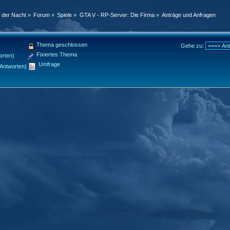
n der Nacht
»
Forum
»
Spiele
»
GTA V - RP-Server: Die Firma
»
Anträge und Anfragen
Thema geschlossen
Gehe zu:
Fixiertes Thema
orten)
Umfrage
Antworten)