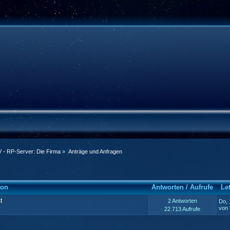
 - RP-Server: Die Firma
»
Anträge und Anfragen
von
Antworten
/
Aufrufe
Le
t
2 Antworten
Do, 
von
22.713 Aufrufe