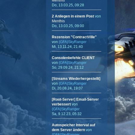
Menthis
Do, 13.03.25, 09:28
2 Anliegen in einem Post
von
Menthis
Do, 13.03.25, 09:00
Rezension "ContractVille"
von
{GFA}SkyRanger
Mi, 13.11.24, 21:40
Consolenbefehle CLIENT
von
{GFA}SkyRanger
So, 29.09.24, 21:12
[Streams Wiederhergestellt]
von
{GFA}SkyRanger
Di, 20.08.24, 19:07
[Root-Server] Email-Server
verbessert
von
{GFA}SkyRanger
Sa, 9.12.23, 05:32
Autospeicher Interval auf
dem Server ändern
von
{GFA}SkyRanger