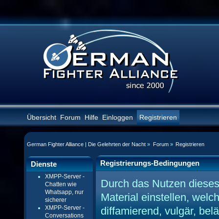
Übersicht
Forum
Hilfe
Einloggen
Registrieren
German Fighter Alliance | Die Gelehrten der Nacht
»
Forum
»
Registrieren
Registrierungs-Bedingungen
Dienste
XMPP-Server -
Durch das Nutzen dieses
Chatten wie
Whatsapp, nur
Material einstellen, welc
sicherer
XMPP-Server -
diffamierend, vulgär, bel
Conversations