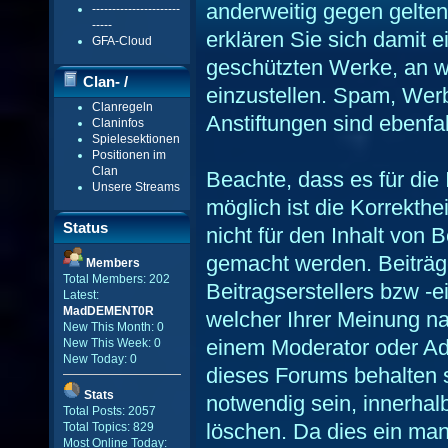
anderweitig gegen gelten
----------------------
-----
erklären Sie sich damit e
GFA-Cloud
geschützten Werke, an w
Clan- /
einzustellen. Spam, Wer
Clanregeln
Gildenmenü
Anstiftungen sind ebenfall
Claninfos
Spielesektionen
Positionen im
Clan
Beachte, dass es für die 
Unsere Streams
möglich ist die Korrekthe
Status
nicht für den Inhalt von 
gemacht werden. Beiträg
Members
Total Members: 202
Beitragserstellers bzw -e
Latest:
MadDEMENT0R
welcher Ihrer Meinung na
New This Month: 0
einem Moderator oder Adm
New This Week: 0
New Today: 0
dieses Forums behalten s
Stats
notwendig sein, innerhal
Total Posts: 2057
löschen. Da dies ein man
Total Topics: 829
Most Online Today: