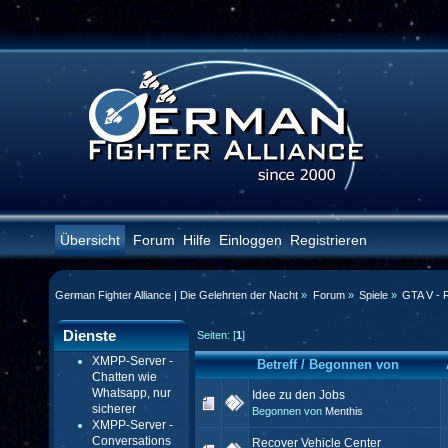
Übersicht
Forum
Hilfe
Einloggen
Registrieren
German Fighter Alliance | Die Gelehrten der Nacht
»
Forum
»
Spiele
»
GTA V - 
Dienste
Seiten: [
1
]
XMPP-Server -
Betreff
/
Begonnen von
Chatten wie
Whatsapp, nur
Idee zu den Jobs
sicherer
Begonnen von
Menthis
XMPP-Server -
Conversations
Recover Vehicle Center