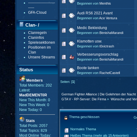
----------------------
Begonnen von
Menthis
-----
GFA-Cloud
Audi RS6 2021 Avant
Begonnen von
Ace Ventura
Clan- /
Medic Bekleidung
Clanregeln
Begonnen von
BenishaMarandi
Gildenmenü
Claninfos
Klamotten usw.
Spielesektionen
Begonnen von
t0xictrash
Positionen im
Clan
Verbesserungsvorschlag
Unsere Streams
Begonnen von
BenishaMarandi
Boote tanken
Status
Begonnen von
RachelCastell
Members
Seiten: [
1
]
Total Members: 202
Latest:
German Fighter Alliance | Die Gelehrten der Nacht
MadDEMENT0R
GTA V - RP-Server: Die Firma
»
Wünsche und Vor
New This Month: 0
New This Week: 0
New Today: 0
Thema geschlossen
G
Stats
Total Posts: 2057
Normales Thema
Total Topics: 829
Most Online Today:
Heißes Thema (mehr als 15 Antworten)