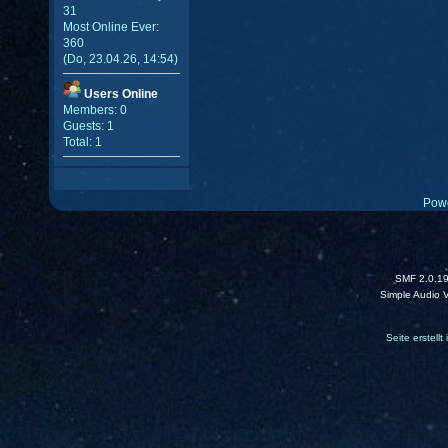
31
Most Online Ever:
360
(Do, 23.04.26, 14:54)
Users Online
Members: 0
Guests: 1
Total: 1
Pow
SMF 2.0.1
Simple Audio 
Seite erstell