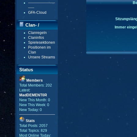
----------------------
Be
-----
GFA-Cloud
Sitzungsläng
Clan- /
Immer eingel
Clanregeln
Gildenmenü
Claninfos
Spielesektionen
Positionen im
Clan
Unsere Streams
Status
Members
Total Members: 202
Latest:
MadDEMENT0R
New This Month: 0
New This Week: 0
New Today: 0
Stats
Total Posts: 2057
Total Topics: 829
Most Online Today: