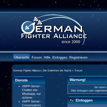
Übersicht
Forum
Hilfe
Einloggen
Registrieren
German Fighter Alliance | Die Gelehrten der Nacht
»
Forum
Warnung!
Dienste
XMPP-Server -
Sie haben n
Chatten wie
Bitte einloggen oder
registrier
Whatsapp, nur
sicherer
Einloggen
XMPP-Server -
Conversations