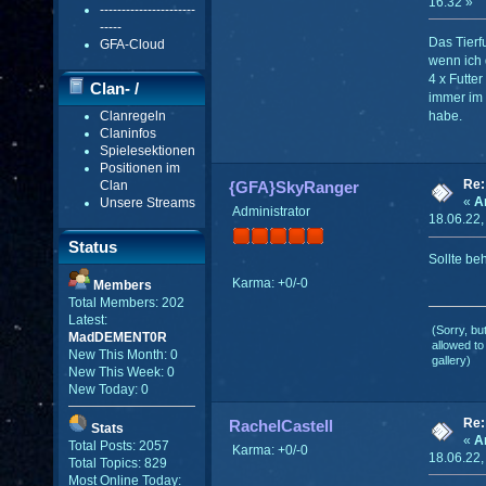
16:32 »
----------------------
-----
Das Tierf
GFA-Cloud
wenn ich 
4 x Futte
Clan- /
immer im 
Clanregeln
habe.
Gildenmenü
Claninfos
Spielesektionen
Positionen im
Re:
Clan
{GFA}SkyRanger
«
A
Unsere Streams
Administrator
18.06.22,
Status
Sollte be
Karma: +0/-0
Members
Total Members: 202
Latest:
(Sorry, bu
MadDEMENT0R
allowed to
New This Month: 0
gallery)
New This Week: 0
New Today: 0
Re:
RachelCastell
Stats
«
A
Total Posts: 2057
Karma: +0/-0
18.06.22,
Total Topics: 829
Most Online Today: