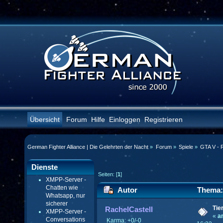
Übersicht
Forum
Hilfe
Einloggen
Registrieren
German Fighter Alliance | Die Gelehrten der Nacht
»
Forum
»
Spiele
»
GTA V - 
Dienste
Seiten: [
1
]
XMPP-Server -
Chatten wie
Autor
Thema: 
Whatsapp, nur
sicherer
Tie
RachelCastell
XMPP-Server -
«
a
Conversations
Karma: +0/-0