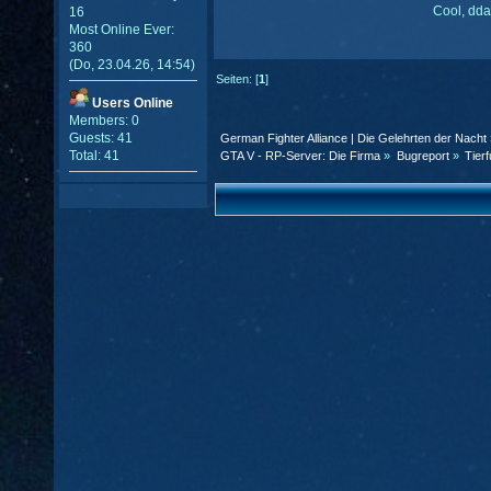
Cool, dd
16
Most Online Ever:
360
(Do, 23.04.26, 14:54)
Seiten: [
1
]
Users Online
Members: 0
Guests: 41
German Fighter Alliance | Die Gelehrten der Nacht
Total: 41
GTA V - RP-Server: Die Firma
»
Bugreport
»
Tierf