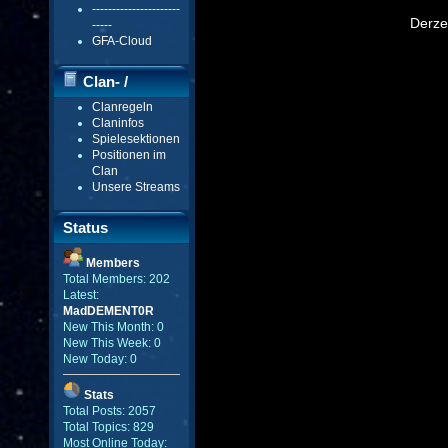
----------------------
is
a
Derzei
-----
modal
window.
GFA-Cloud
Clan- /
Clanregeln
Gildenmenü
Claninfos
Spielesektionen
Positionen im
Clan
Unsere Streams
Status
Members
Total Members: 202
Latest:
MadDEMENT0R
New This Month: 0
New This Week: 0
New Today: 0
Stats
Total Posts: 2057
Total Topics: 829
Most Online Today: