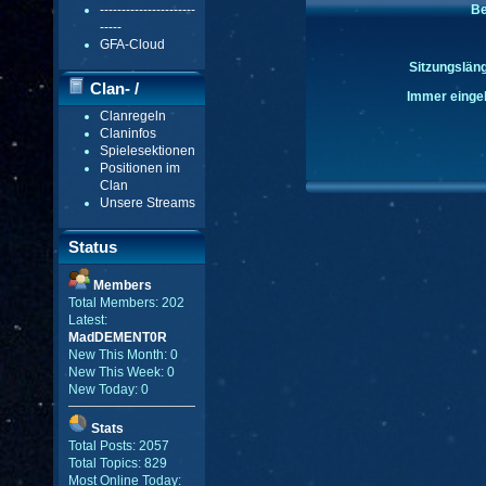
----------------------
Be
-----
GFA-Cloud
Sitzungsläng
Clan- /
Immer eingel
Clanregeln
Gildenmenü
Claninfos
Spielesektionen
Positionen im
Clan
Unsere Streams
Status
Members
Total Members: 202
Latest:
MadDEMENT0R
New This Month: 0
New This Week: 0
New Today: 0
Stats
Total Posts: 2057
Total Topics: 829
Most Online Today: