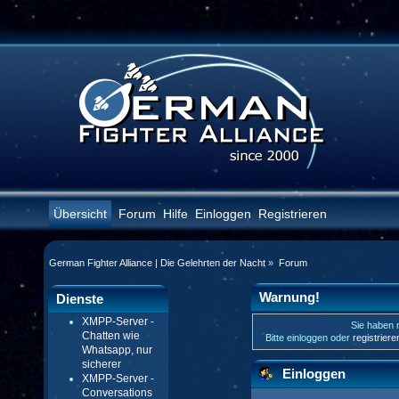
Übersicht
Forum
Hilfe
Einloggen
Registrieren
German Fighter Alliance | Die Gelehrten der Nacht
»
Forum
Warnung!
Dienste
XMPP-Server -
Sie haben n
Chatten wie
Bitte einloggen oder
registrier
Whatsapp, nur
sicherer
Einloggen
XMPP-Server -
Conversations