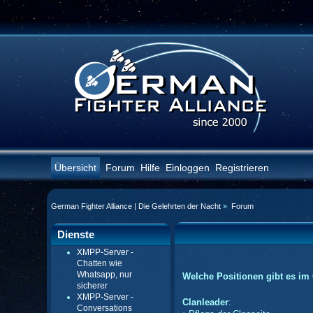
Übersicht
Forum
Hilfe
Einloggen
Registrieren
German Fighter Alliance | Die Gelehrten der Nacht
»
Forum
Dienste
XMPP-Server -
Chatten wie
Whatsapp, nur
Welche Positionen gibt es im
sicherer
XMPP-Server -
Clanleader
:
Conversations