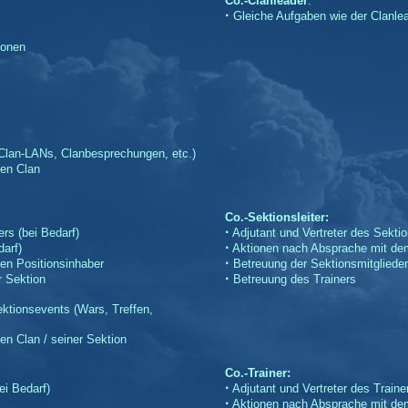
Co.-Clanleader
:
·
Gleiche Aufgaben wie der Clanlea
ionen
Clan-LANs, Clanbesprechungen, etc.)
den Clan
Co.-Sektionsleiter:
·
rs (bei Bedarf)
Adjutant und Vertreter des Sektio
·
arf)
Aktionen nach Absprache mit dem
·
en Positionsinhaber
Betreuung der Sektionsmitglieder
·
r Sektion
Betreuung des Trainers
ktionsevents (Wars, Treffen,
en Clan / seiner Sektion
Co.-Trainer:
·
i Bedarf)
Adjutant und Vertreter des Traine
·
Aktionen nach Absprache mit dem