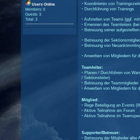
·
Koordinieren von Trainingszeit
Users Online
·
Durchführung von Trainings
Members: 0
Guests: 3
·
Aufstellen von Teams (ggf. mit
Total: 3
·
Ernennen des Teamleiters (bei
·
Betreuung seiner aufgestellte
·
Betreuung der Sektionsmitglie
·
Betreuung von Neuankömmlinge
·
Anwerben von Mitgliedern für d
Teamleiter:
·
Planen / Durchführen von Wars
/ Sektionsleiter)
·
Betreuung der Teammitglieder
·
Anwerben von Mitgliedern für d
Mitglied:
·
Rege Beteiligung an Events (W
·
Aktive Teilnahme am Forum
·
Aktive Teilnahme im Teamspe
Supporter/Betreuer:
·
Betreuung der Mitglieder aller 