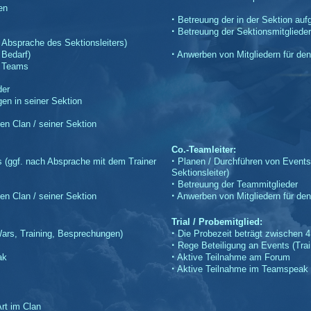
en
·
Betreuung der in der Sektion auf
·
Betreuung der Sektionsmitglieder
 Absprache des Sektionsleiters)
·
 Bedarf)
Anwerben von Mitgliedern für den 
n Teams
der
n in seiner Sektion
en Clan / seiner Sektion
Co.-Teamleiter:
·
 (ggf. nach Absprache mit dem Trainer
Planen / Durchführen von Events 
Sektionsleiter)
·
Betreuung der Teammitglieder
·
en Clan / seiner Sektion
Anwerben von Mitgliedern für den 
Trial / Probemitglied:
·
ars, Training, Besprechungen)
Die Probezeit beträgt zwischen 4
·
Rege Beteiligung an Events (Tra
·
ak
Aktive Teilnahme am Forum
·
Aktive Teilnahme im Teamspeak
Art im Clan