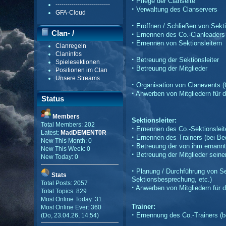
·
Pflege der Clanseite
---------------------------
·
Verwaltung des Clanservers
GFA-Cloud
·
Eröffnen / Schließen von Sekt
Clan- /
·
Ernennen des Co.-Clanleaders
·
Ernennen von Sektionsleitern
Clanregeln
Gildenmenü
Claninfos
·
Betreuung der Sektionsleiter
Spielesektionen
·
Betreuung der Mitglieder
Positionen im Clan
Unsere Streams
·
Organisation von Clanevents (
·
Anwerben von Mitgliedern für 
Status
Members
Sektionsleiter:
Total Members: 202
·
Ernennen des Co.-Sektionsleite
Latest:
MadDEMENT0R
·
Ernennen des Trainers (bei Bed
New This Month: 0
·
Betreuung der von ihm ernannt
New This Week: 0
·
Betreuung der Mitglieder seine
New Today: 0
·
Planung / Durchführung von Se
Stats
Sektionsbesprechung, etc.)
Total Posts: 2057
·
Anwerben von Mitgliedern für d
Total Topics: 829
Most Online Today: 31
Trainer:
Most Online Ever: 360
·
Ernennung des Co.-Trainers (be
(Do, 23.04.26, 14:54)