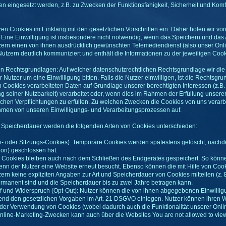
en eingesetzt werden, z.B. zu Zwecken der Funktionsfähigkeit, Sicherheit und Kom
tzen Cookies im Einklang mit den gesetzlichen Vorschriften ein. Daher holen wir v
st. Eine Einwilligung ist insbesondere nicht notwendig, wenn das Speichern und da
zern einen von ihnen ausdrücklich gewünschten Telemediendienst (also unser Onlin
utzern deutlich kommuniziert und enthält die Informationen zu der jeweiligen Coo
en Rechtsgrundlagen: Auf welcher datenschutzrechtlichen Rechtsgrundlage wir di
 Nutzer um eine Einwilligung bitten. Falls die Nutzer einwilligen, ist die Rechtsgru
n Cookies verarbeiteten Daten auf Grundlage unserer berechtigten Interessen (z.B.
seiner Nutzbarkeit) verarbeitet oder, wenn dies im Rahmen der Erfüllung unserer v
glichen Verpflichtungen zu erfüllen. Zu welchen Zwecken die Cookies von uns verarb
men von unseren Einwilligungs- und Verarbeitungsprozessen auf.
e Speicherdauer werden die folgenden Arten von Cookies unterschieden:
- oder Sitzungs-Cookies): Temporäre Cookies werden spätestens gelöscht, nachd
ion) geschlossen hat.
ookies bleiben auch nach dem Schließen des Endgerätes gespeichert. So können
 wenn der Nutzer eine Website erneut besucht. Ebenso können die mit Hilfe von C
ern keine expliziten Angaben zur Art und Speicherdauer von Cookies mitteilen (z. 
manent sind und die Speicherdauer bis zu zwei Jahre betragen kann.
 und Widerspruch (Opt-Out): Nutzer können die von ihnen abgegebenen Einwillig
end den gesetzlichen Vorgaben im Art. 21 DSGVO einlegen. Nutzer können ihren W
g der Verwendung von Cookies (wobei dadurch auch die Funktionalität unserer Onl
line-Marketing-Zwecken kann auch über die Websites You are not allowed to view