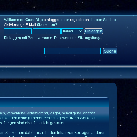
Willkommen
Gast
. Bitte
einloggen
oder
registrieren
. Haben Sie Ihre
Aktivierungs E-Mail
übersehen?
Einloggen mit Benutzername, Passwort und Sitzungslänge
ch, verachtend, diffamierend, vulgär, belästigend, obszön,
verstanden keine (urheberrechtlich) geschützten Werke, an
tungen sind ebenfalls nicht gestattet.
fen. Sie können daher nicht für den Inhalt von Beiträgen anderer