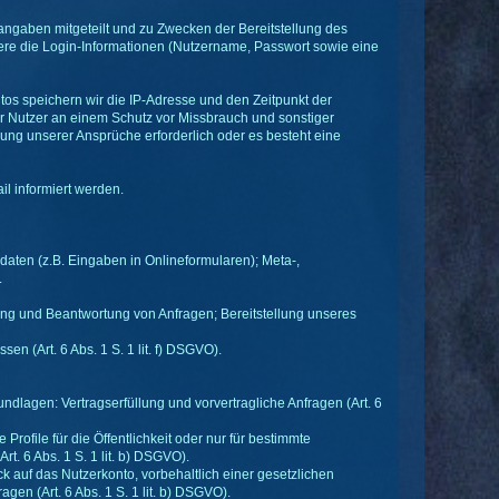
angaben mitgeteilt und zu Zwecken der Bereitstellung des
dere die Login-Informationen (Nutzername, Passwort sowie eine
s speichern wir die IP-Adresse und den Zeitpunkt der
er Nutzer an einem Schutz vor Missbrauch und sonstiger
lgung unserer Ansprüche erforderlich oder es besteht eine
l informiert werden.
daten (z.B. Eingaben in Onlineformularen); Meta-,
.
ng und Beantwortung von Anfragen; Bereitstellung unseres
en (Art. 6 Abs. 1 S. 1 lit. f) DSGVO).
agen: Vertragserfüllung und vorvertragliche Anfragen (Art. 6
rofile für die Öffentlichkeit oder nur für bestimmte
t. 6 Abs. 1 S. 1 lit. b) DSGVO).
auf das Nutzerkonto, vorbehaltlich einer gesetzlichen
gen (Art. 6 Abs. 1 S. 1 lit. b) DSGVO).