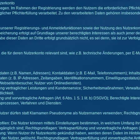
zerkonto
egen. Im Rahmen der Registrierung werden den Nutzern die erforderlichen Pflicht
glicher Pflichterfüllung verarbeitet. Zu den verarbeiteten Daten gehören insbeson
serer Registrierungs- und Anmeldefunktionen sowie der Nutzung des Nutzerkonto
eicherung erfolgt auf Grundlage unserer berechtigten Interessen als auch jener d
 dieser Daten an Dritte erfolgt grundsätzlich nicht, es sei denn, sie ist zur Verfo
ie für deren Nutzerkonto relevant sind, wie z.B. technische Änderungen, per E-Mai
daten (z.B. Namen, Adressen); Kontaktdaten (z.B. E-Mail, Telefonnummern); Inhalts
en (z. B. IP-Adressen, Zeitangaben, Identifikationsnummern, Einwilligungsstatus)
 Webseitenbesucher, Nutzer von Onlinediensten).
ung vertraglicher Leistungen und Kundenservice; Sicherheitsmaßnahmen; Verwaltu
ichkeit.
 und vorvertragliche Anfragen (Art. 6 Abs. 1 S. 1 lit. b) DSGVO); Berechtigte Interess
sprozessen, Verfahren und Diensten:
utzer dürfen statt Klarnamen Pseudonyme als Nutzernamen verwenden; Rechtsgrundl
ofilen: Die Nutzer können mittels Einstellungen bestimmen, in welchem Umfang ihre P
änglich sind; Rechtsgrundlagen: Vertragserfüllung und vorvertragliche Anfragen (Ar
: Wenn Nutzer ihr Nutzerkonto gekündigt haben, werden deren Daten im Hinblick 
g der Nutzer, gelöscht; Rechtsgrundlagen: Vertragserfüllung und vorvertragliche Anfra