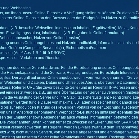
es und Webhosting
zer, um ihnen unsere Online-Dienste zur Verfügung stellen zu können. Zu diesem Z
n unserer Online-Dienste an den Browser oder das Endgerät der Nutzer zu übermitte
aten (z.B. besuchte Webseiten, Interesse an Inhalten, Zugriffszeiten); Meta-, Kom
n, Einwilligungsstatus); Inhaltsdaten (z.B. Eingaben in Onlineformularen).
 Webseitenbesucher, Nutzer von Onlinediensten).
llung unseres Onlineangebotes und Nutzerfreundlichkeit; Informationstechnische In
chen Geräten (Computer, Server etc.).); Sicherheitsmaßnahmen.
essen (Art. 6 Abs. 1 S. 1 lit. f) DSGVO).
sprozessen, Verfahren und Diensten:
eigener/ dedizierter Serverhardware: Für die Bereitstellung unseres Onlineangebo
ie Rechenkapazität und die Software; Rechtsgrundlagen: Berechtigte Interessen (Art
files: Der Zugriff auf unser Onlineangebot wird in Form von so genannten "Server-L
 Webseiten und Dateien, Datum und Uhrzeit des Abrufs, übertragene Datenmengen
utzers, Referrer URL (die zuvor besuchte Seite) und im Regelfall IP-Adressen und
it eingesetzt werden, z.B., um eine Überlastung der Server zu vermeiden (insbes
 die Auslastung der Server und ihre Stabilität sicherzustellen; Rechtsgrundlagen: B
rmationen werden für die Dauer von maximal 30 Tagen gespeichert und danach gel
ind bis zur endgültigen Klärung des jeweiligen Vorfalls von der Löschung ausgeno
 von uns in Anspruch genommenen Webhosting-Leistungen umfassen ebenfalls den
n der Empfänger sowie Absender als auch weitere Informationen betreffend den E-M
t. Die vorgenannten Daten können ferner zu Zwecken der Erkennung von SPAM verar
chlüsselt versendet werden. Im Regelfall werden E-Mails zwar auf dem Transportwe
etzt wird) nicht auf den Servern, von denen sie abgesendet und empfangen werde
fang auf unserem Server keine Verantwortung übernehmen; Rechtsgrundlagen: Bere