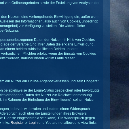
fort von Onlineangeboten sowie der Erstellung von Analysen der
on den Nutzern eine vorhergehende Einwilligung ein, außer wenn
s Auslesen der Informationen, also auch von Cookies, unbedingt
eangebot) zur Verfügung zu stellen. Die widerrufliche
kie-Nutzung.
e personenbezogenen Daten der Nutzer mit Hilfe von Cookies
ndlage der Verarbeitung Ihrer Daten die erklärte Einwilligung.
 an einem betriebswirtschaftlichen Betrieb unseres
ertraglichen Pflichten erfolgt, wenn der Einsatz von Cookies
eitet werden, darüber klären wir im Laufe dieser
em ein Nutzer ein Online-Angebot verlassen und sein Endgerät
 beispielsweise der Login-Status gespeichert oder bevorzugte
ookies erhobenen Daten der Nutzer zur Reichweitenmessung
B. im Rahmen der Einholung der Einwilligung), sollten Nutzer
ungen jederzeit widerrufen und zudem einen Widerspruch
iderspruch auch über die Einstellungen ihres Browsers
ine-Dienste eingeschränkt sein kann). Ein Widerspruch gegen
 links.
Register
or
Login
und You are not allowed to view links.