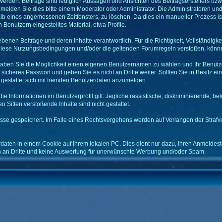
rden. Beiträge sind lediglich Aussagen und Ansichten des Beitragserstellers bzw -
 melden Sie dies bitte einem Moderator oder Administrator. Die Administratoren un
alb eines angemessenen Zeitfensters, zu löschen. Da dies ein manueller Prozess is
 Benutzern eingestelltes Material, etwa Profile.
ebenen Beiträge und deren Inhalte verantwortlich. Für die Richtigkeit, Vollständigke
 diese Nutzungsbedingungen und/oder die geltenden Forumregeln verstoßen, könne
haben Sie die Möglichkeit einen eigenen Benutzernamen zu wählen und Ihr Benutze
 sicheres Passwort und geben Sie es nicht an Dritte weiter. Sollten Sie in Besitz
ht gestattet sich mit fremden Benutzerdaten anzumelden.
 Informationen im Benutzerprofil gilt: Jegliche rassistische, diskriminierende, be
 Sitten verstoßende Inhalte sind nicht gestattet.
resse gespeichert. Im Falle eines Rechtsvergehens werden auf Verlangen der Straf
aten in einem Cookie auf Ihrem lokalen PC. Dies dient nur dazu, Ihren Anmeldesta
en an Dritte und keine Auswertung für unerwünschte Werbung und/oder Spam.