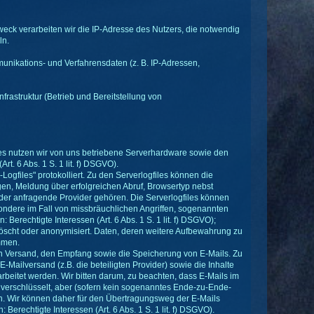
weck verarbeiten wir die IP-Adresse des Nutzers, die notwendig
ln.
munikations- und Verfahrensdaten (z. B. IP-Adressen,
frastruktur (Betrieb und Bereitstellung von
tes nutzen wir von uns betriebene Serverhardware sowie den
. 6 Abs. 1 S. 1 lit. f) DSGVO).
ogfiles" protokolliert. Zu den Serverlogfiles können die
, Meldung über erfolgreichen Abruf, Browsertyp nebst
 der anfragende Provider gehören. Die Serverlogfiles können
ondere im Fall von missbräuchlichen Angriffen, sogenannten
erechtigte Interessen (Art. 6 Abs. 1 S. 1 lit. f) DSGVO);
öscht oder anonymisiert. Daten, deren weitere Aufbewahrung zu
mmen.
 Versand, den Empfang sowie die Speicherung von E-Mails. Zu
ailversand (z.B. die beteiligten Provider) sowie die Inhalte
beitet werden. Wir bitten darum, zu beachten, dass E-Mails im
g verschlüsselt, aber (sofern kein sogenanntes Ende-zu-Ende-
n. Wir können daher für den Übertragungsweg der E-Mails
chtigte Interessen (Art. 6 Abs. 1 S. 1 lit. f) DSGVO).