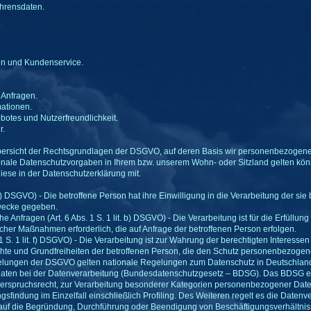
hrensdaten.
en und Kundenservice.
 Anfragen.
mationen.
botes und Nutzerfreundlichkeit.
r.
bersicht der Rechtsgrundlagen der DSGVO, auf deren Basis wir personenbezogene 
le Datenschutzvorgaben in Ihrem bzw. unserem Wohn- oder Sitzland gelten können
diese in der Datenschutzerklärung mit.
it. a) DSGVO) - Die betroffene Person hat ihre Einwilligung in die Verarbeitung der
wecke gegeben.
e Anfragen (Art. 6 Abs. 1 S. 1 lit. b) DSGVO) - Die Verarbeitung ist für die Erfüllun
cher Maßnahmen erforderlich, die auf Anfrage der betroffenen Person erfolgen.
 1 S. 1 lit. f) DSGVO) - Die Verarbeitung ist zur Wahrung der berechtigten Interessen
chte und Grundfreiheiten der betroffenen Person, die den Schutz personenbezogen
elungen der DSGVO gelten nationale Regelungen zum Datenschutz in Deutschland
ten bei der Datenverarbeitung (Bundesdatenschutzgesetz – BDSG). Das BDSG ent
rspruchsrecht, zur Verarbeitung besonderer Kategorien personenbezogener Daten
sfindung im Einzelfall einschließlich Profiling. Des Weiteren regelt es die Daten
auf die Begründung, Durchführung oder Beendigung von Beschäftigungsverhältniss