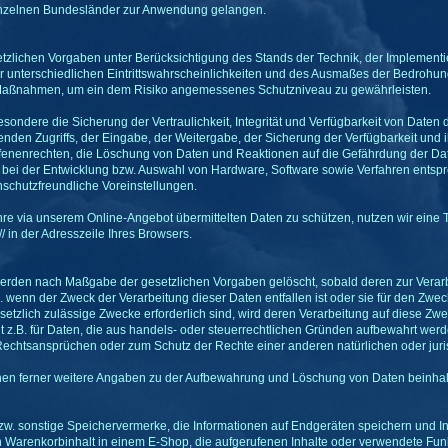
nzelnen Bundesländer zur Anwendung gelangen.
tzlichen Vorgaben unter Berücksichtigung des Stands der Technik, der Implement
 unterschiedlichen Eintrittswahrscheinlichkeiten und des Ausmaßes der Bedrohun
 Maßnahmen, um ein dem Risiko angemessenes Schutzniveau zu gewährleisten.
dere die Sicherung der Vertraulichkeit, Integrität und Verfügbarkeit von Daten 
enden Zugriffs, der Eingabe, der Weitergabe, der Sicherung der Verfügbarkeit und 
enenrechten, die Löschung von Daten und Reaktionen auf die Gefährdung der Date
bei der Entwicklung bzw. Auswahl von Hardware, Software sowie Verfahren entsp
schutzfreundliche Voreinstellungen.
hre via unserem Online-Angebot übermittelten Daten zu schützen, nutzen wir eine 
/ in der Adresszeile Ihres Browsers.
werden nach Maßgabe der gesetzlichen Vorgaben gelöscht, sobald deren zur Verarb
. wenn der Zweck der Verarbeitung dieser Daten entfallen ist oder sie für den Zweck 
setzlich zulässige Zwecke erforderlich sind, wird deren Verarbeitung auf diese Zwe
lt z.B. für Daten, die aus handels- oder steuerrechtlichen Gründen aufbewahrt 
chtsansprüchen oder zum Schutz der Rechte einer anderen natürlichen oder juristi
n ferner weitere Angaben zu der Aufbewahrung und Löschung von Daten beinhalten,
bzw. sonstige Speichervermerke, die Informationen auf Endgeräten speichern und 
en Warenkorbinhalt in einem E-Shop, die aufgerufenen Inhalte oder verwendete Fu