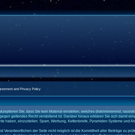
greement and Privacy Policy
eptieren Sie, dass Sie kein Material einstellen, welches diskriminierend, rassistis
 gegen geltendes Recht verstoßend ist. Darüber hinaus erklären Sie sich damit ein
e haben, einzustellen. Spam, Werbung, Kettenbriefe, Pyramiden-Systeme und Anstif
d Verantwortlichen der Seite nicht möglich ist die Korrektheit aller Beiträge zu prü