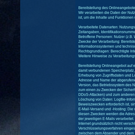
Bereitstellung des Onlineangebot
Wir verarbeiten die Daten der Nut
ist, um die Inhalte und Funktione
Verarbeitete Datenarten: Nutzungsd
Zeitangaben, Identifikationsnummer
Betroffene Personen: Nutzer (z.B.
Zwecke der Verarbeitung: Bereitste
Informationssystemen und technis
Rechtsgrundlagen: Berechtigte Inter
Weitere Hinweise zu Verarbeitung
Bereitstellung Onlineangebot auf 
damit verbundenen Speicherplatz, d
Erhebung von Zugriffsdaten und Log
Adresse und Name der abgerufenen
Version, das Betriebssystem des N
zum einen zu Zwecken der Sicherhe
DDoS-Attacken) und zum anderen, um
Löschung von Daten: Logfile-Info
Beweiszwecken erforderlich ist, s
E-Mail-Versand und -Hosting: Die
diesen Zwecken werden die Adresse
der jeweiligen E-Mails verarbeite
Internet grundsätzlich nicht vers
Verschlüsselungsverfahren einges
zwischen dem Absender und dem Emp