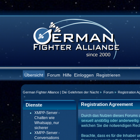
Übersicht
Forum
Hilfe
Einloggen
Registrieren
German Fighter Alliance | Die Gelehrten der Nacht
»
Forum
»
Registration A
Registration Agreement
Dienste
XMPP-Server -
Durch das Nutzen dieses Forums akz
Chatten wie
sexuell anstößig oder anderweitig
Whatsapp, nur
welchen Sie die notwendigen Recht
sicherer
XMPP-Server -
Beachte, dass es für die Inhaber un
Conversations