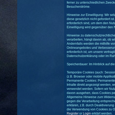
ferner zu unterschiedlichen Zweck
Besucherströme.
Hinweise zur Einwilligung: Wir se
diese gesetzlich nicht gefordert i
erforderlich sind, um dem den Nut
Einwilligung wird gegenüber den N
Hinweise zu datenschutzrechtlich
verarbeiten, hängt davon ab, ob wir
Andernfalls werden die mithilfe vo
Onlineangebotes und Verbesserung 
erforderlich ist, um unsere vertra
Datenschutzerklärung oder im Rah
Speicherdauer: Im Hinblick auf di
Temporäre Cookies (auch: Session
(z.B. Browser oder mobile Applikat
Permanente Cookies: Permanente C
Inhalte direkt angezeigt werden,
verwendet werden. Sofern wir Nutz
davon ausgehen, dass Cookies per
Allgemeine Hinweise zum Widerruf
gegen die Verarbeitung entsprech
erklären, z.B. durch Deaktivierun
die Verwendung von Cookies zu On
Register
or
Login
erklärt werden.