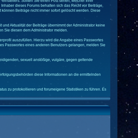
einstellers. Sollten Sie einen Post sehen, welcher Ihrer
d Inhaber dieses Forums behalten sich das Recht vor Beiträge,
t können Beiträge nicht immer sofort gelöscht werden. Diese
it und Aktualität der Beiträge übernimmt der Administrator keine
n Sie diesen dem Administrator melden.
rprofil auszufüllen. Hierzu wird die Angabe eines Passwortes
 eines Passwortes eines anderen Benutzers gelangen, melden Sie
leidigenden, sexuell anstößige, vulgäre, gegen geltende
verfolgungsbehörden diese Informationen an die ermittelnden
tus zu protokollieren und forumeigene Statistiken zu führen. Es