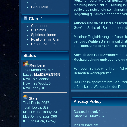
Personen verantwortlich gemacht we
---------------------------
Meinung nach nicht in Ordnung ist
GFA-Cloud
sollte dies notwendig sein, innerh
Regelung gilt auch für anderen von
Clan- /
Autoren sind selbst für die geschri
Clanregeln
Gildenmenü
Gewähr. Sollte ein Beitrag gegen
Claninfos
Spielesektionen
Mit einer Registrierung im Forum 
Positionen im Clan
benötigt. Wählen Sie ein möglichst
Unsere Streams
dies dem Administrator. Es ist nic
Status
Auch für den Benutzernamen und die
Rechtsprechung und/ oder die guten
Members
Für jeden Beitrag wird Ihre IP-Ad
Total Members: 202
Behörden weitergeleitet.
Latest:
MadDEMENT0R
New This Month: 0
Das Forum speichert Ihre Benutzerd
New This Week: 0
erfolgt keine Weitergabe der Dat
New Today: 0
Stats
Privacy Policy
Total Posts: 2057
Total Topics: 829
Datenschutzerklärung
Most Online Today: 34
Stand: 20. März 2023
Most Online Ever: 360
(Do, 23.04.26, 14:54)
Inhaltsübersicht