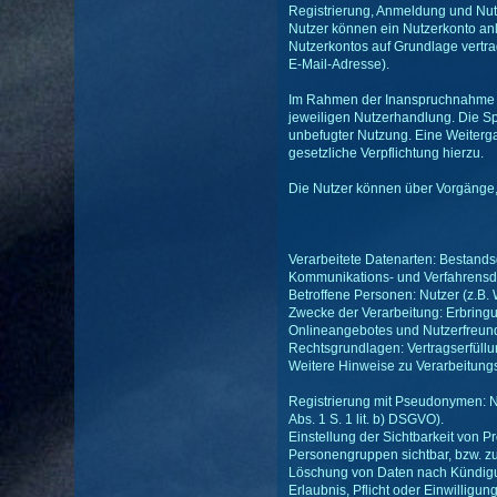
Registrierung, Anmeldung und Nut
Nutzer können ein Nutzerkonto anl
Nutzerkontos auf Grundlage vertra
E-Mail-Adresse).
Im Rahmen der Inanspruchnahme un
jeweiligen Nutzerhandlung. Die Sp
unbefugter Nutzung. Eine Weitergabe
gesetzliche Verpflichtung hierzu.
Die Nutzer können über Vorgänge, d
Verarbeitete Datenarten: Bestands
Kommunikations- und Verfahrensdat
Betroffene Personen: Nutzer (z.B.
Zwecke der Verarbeitung: Erbring
Onlineangebotes und Nutzerfreundl
Rechtsgrundlagen: Vertragserfüllung
Weitere Hinweise zu Verarbeitung
Registrierung mit Pseudonymen: N
Abs. 1 S. 1 lit. b) DSGVO).
Einstellung der Sichtbarkeit von Pr
Personengruppen sichtbar, bzw. zug
Löschung von Daten nach Kündigung
Erlaubnis, Pflicht oder Einwilligun