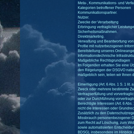
Meta-, Kommunikations- und Verfa
Kategorien betroffener Personen
Kommunikationspartner.
Nutzer.
Zwecke der Verarbeitung
Erbringung vertraglicher Leistung
Sicherheitsmaßnahmen.
Direktmarketing.
Verwaltung und Beantwortung von
Profile mit nutzerbezogenen Infor
Bereitstellung unseres Onlineange
Informationstechnische Infrastruktu
Maßgebliche Rechtsgrundlagen
Im Folgenden erhalten Sie eine Ü
den Regelungen der DSGVO nationa
maßgeblich sein, teilen wir Ihnen 
Einwilligung (Art. 6 Abs. 1 S. 1 l
Zweck oder mehrere bestimmte Z
Vertragserfüllung und vorvertraglich
oder zur Durchführung vorvertragli
Berechtigte Interessen (Art. 6 Abs.
nicht die Interessen oder Grundre
Zusätzlich zu den Datenschutzreg
Missbrauch personenbezogener Da
zum Recht auf Löschung, zum Wide
sowie automatisierten Entscheidung
BDSG), insbesondere im Hinblick 