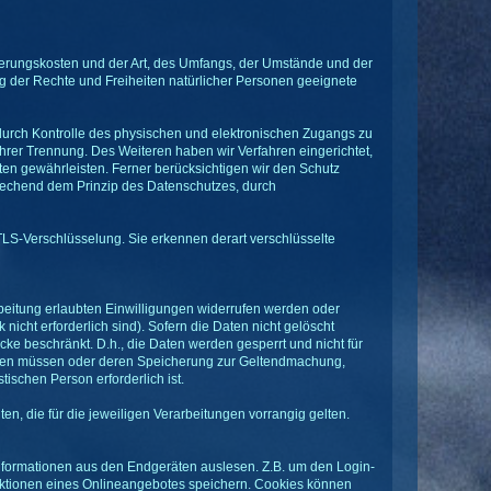
ierungskosten und der Art, des Umfangs, der Umstände und der
g der Rechte und Freiheiten natürlicher Personen geeignete
durch Kontrolle des physischen und elektronischen Zugangs zu
ihrer Trennung. Des Weiteren haben wir Verfahren eingerichtet,
n gewährleisten. Ferner berücksichtigen wir den Schutz
rechend dem Prinzip des Datenschutzes, durch
TLS-Verschlüsselung. Sie erkennen derart verschlüsselte
eitung erlaubten Einwilligungen widerrufen werden oder
nicht erforderlich sind). Sofern die Daten nicht gelöscht
cke beschränkt. D.h., die Daten werden gesperrt und nicht für
werden müssen oder deren Speicherung zur Geltendmachung,
schen Person erforderlich ist.
 die für die jeweiligen Verarbeitungen vorrangig gelten.
Informationen aus den Endgeräten auslesen. Z.B. um den Login-
nktionen eines Onlineangebotes speichern. Cookies können