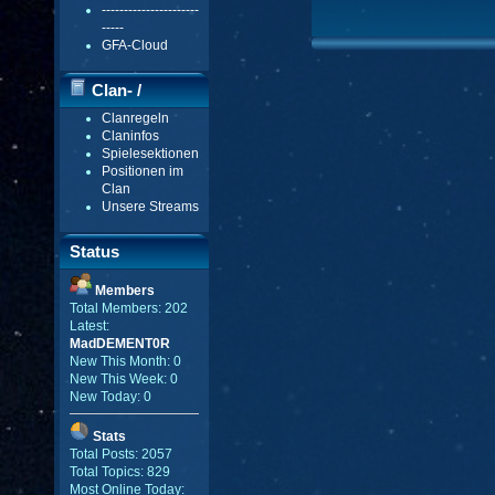
----------------------
-----
GFA-Cloud
Clan- /
Clanregeln
Gildenmenü
Claninfos
Spielesektionen
Positionen im
Clan
Unsere Streams
Status
Members
Total Members: 202
Latest:
MadDEMENT0R
New This Month: 0
New This Week: 0
New Today: 0
Stats
Total Posts: 2057
Total Topics: 829
Most Online Today: