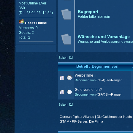
Most Online Ever:
360
Bugreport
(Do, 23.04.26, 14:54)
Fehler bitte hier rein
Users Online
Members: 0
Guests: 2
Wünsche und Vorschläge
Total: 2
Wünsche und Verbesserungsvors
Seiten: [
1
]
Betreff
/
Begonnen von
Werbefilme
Begonnen von
{GFA}SkyRanger
Geld verdienen?
Begonnen von
{GFA}SkyRanger
Seiten: [
1
]
German Fighter Alliance | Die Gelehrten der Nacht
GTA V - RP-Server: Die Firma