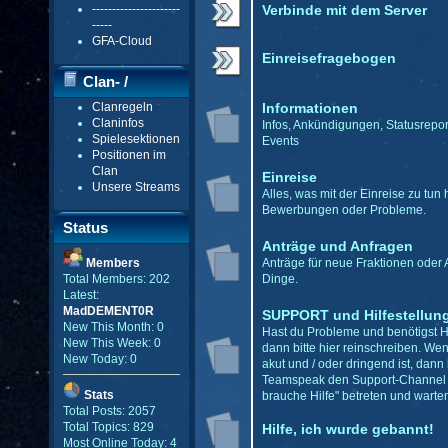
----------------------
Verbinde mit dem Server
-----
GFA-Cloud
Einreisefragebogen
Clan- /
Clanregeln
Informationen
Gildenmenü
Claninfos
Infos, Ankündigungen, Statusrepor
Spielesektionen
Events
Positionen im
Clan
Einreise
Unsere Streams
Alles, was mit der Einreise zu tun 
Bewerbungen oder Probleme.
Status
Anträge und Anfragen
Members
Anträge für neue Fraktionen oder
Total Members: 202
Dinge.
Latest:
MadDEMENT0R
SUPPORT und Hilfestellun
New This Month: 0
Hast du Probleme und benötigst Hi
New This Week: 0
dann bitte hier reinschreiben. We
New Today: 0
akut und / oder dringend ist, dann 
Teamspeak den Support-Channel 
Stats
brauche Hilfe" betreten und warte
Total Posts: 2057
Total Topics: 829
Hilfe, ich wurde gebannt!
Most Online Today: 4