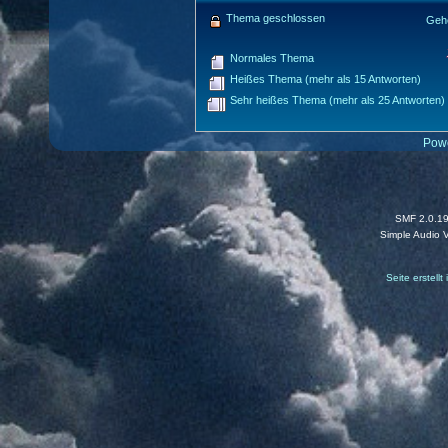
Thema geschlossen
Geh
Normales Thema
Heißes Thema (mehr als 15 Antworten)
Sehr heißes Thema (mehr als 25 Antworten)
Pow
SMF 2.0.1
Simple Audio 
Seite erstell