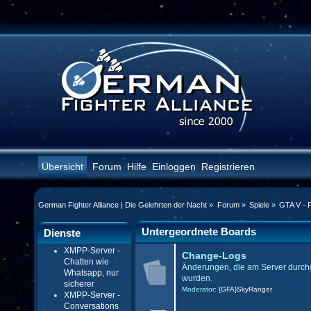
Übersicht
Forum
Hilfe
Einloggen
Registrieren
German Fighter Alliance | Die Gelehrten der Nacht
»
Forum
»
Spiele
»
GTA V - 
Untergeordnete Boards
Dienste
XMPP-Server -
Change-Logs
Chatten wie
Änderungen, die am Server durch
Whatsapp, nur
wurden.
sicherer
Moderator:
{GFA}SkyRanger
XMPP-Server -
Conversations