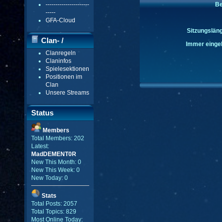
----------------------
Be
-----
GFA-Cloud
Sitzungsläng
Clan- /
Immer eingel
Clanregeln
Gildenmenü
Claninfos
Spielesektionen
Positionen im
Clan
Unsere Streams
Status
Members
Total Members: 202
Latest:
MadDEMENT0R
New This Month: 0
New This Week: 0
New Today: 0
Stats
Total Posts: 2057
Total Topics: 829
Most Online Today: