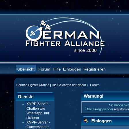
Übersicht
Forum
Hilfe
Einloggen
Registrieren
German Fighter Alliance | Die Gelehrten der Nacht
»
Forum
Warnung!
Dienste
XMPP-Server -
Sie haben nich
Chatten wie
Bitte einloggen oder
registrier
Whatsapp, nur
sicherer
Einloggen
XMPP-Server -
Conversations