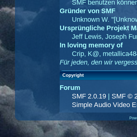
SMF benutzen können
Gründer von SMF
Unknown W. "[Unknow
Ursprüngliche Projekt 
Jeff Lewis, Joseph F
In loving memory of
Crip, K@, metallica4
Für jeden, den wir verge
Copyright
Forum
SMF 2.0.19
|
SMF © 
Simple Audio Video 
Pow