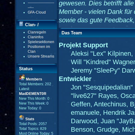
gewesen. Dies betrifft all
----------------------
-----
Member - vielen Dank für 
GFA-Cloud
sowie das gute Feedback,
Clan- /
Clanregeln
Das Team
Gildenmenü
Claninfos
Spielesektionen
Projekt Support
Positionen im
Clan
Aleksi "Lex" Kilpinen,
Unsere Streams
Will "Kindred" Wagne
Status
Jeremy "SleePy" Darw
Entwickler
Members
Total Members: 202
Jon "Sesquipedalian" 
Latest:
MadDEMENT0R
"live627" Rayes, Osc
New This Month: 0
Geffen, Antechinus, B
New This Week: 0
New Today: 0
emanuele, Hendrik Ja
Stats
Darwood, Juan "JayBa
Total Posts: 2057
Benson, Grudge, Mich
Total Topics: 829
Most Online Today: 5