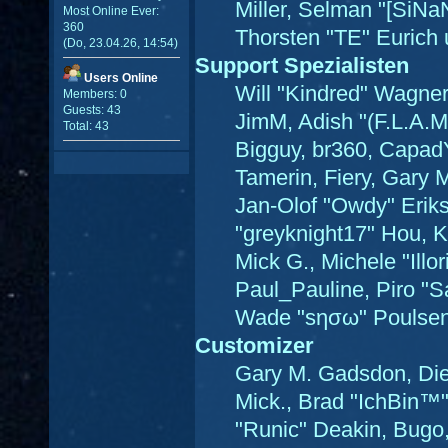
Miller, Selman "[SiNa
Most Online Ever:
360
Thorsten "TE" Eurich 
(Do, 23.04.26, 14:54)
Support Spezialisten
Users Online
Will "Kindred" Wagner,
Members: 0
Guests: 43
JimM, Adish "(F.L.A.M.
Total: 43
Bigguy, br360, Capad
Tamerin, Fiery, Gary 
Jan-Olof "Owdy" Eriks
"greyknight17" Hou, KG
Mick G., Michele "Illor
Paul_Pauline, Piro "S
Wade "sησω" Poulsen
Customizer
Gary M. Gadsdon, Die
Mick., Brad "IchBin
"Runic" Deakin, Bugo,