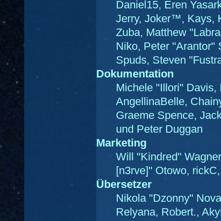
Daniel15, Eren Yasar
Jerry, Joker™, Kays,
Zuba, Matthew "Labra
Niko, Peter "Arantor"
Spuds, Steven "Fustr
Dokumentation
Michele "Illori" Davis
AngellinaBelle, Chainy
Graeme Spence, Jack 
und Peter Duggan
Marketing
Will "Kindred" Wagner
[n3rve]" Otowo, rickC
Übersetzer
Nikola "Dzonny" Nova
Relyana, Robert., Ak