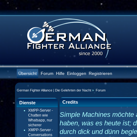
Übersicht
Forum
Hilfe
Einloggen
Registrieren
German Fighter Alliance | Die Gelehrten der Nacht
»
Forum
Credits
Dienste
XMPP-Server -
Simple Machines möchte 
Chatten wie
Whatsapp, nur
haben, was es heute ist; d
sicherer
XMPP-Server -
durch dick und dünn begle
Conversations