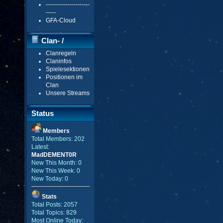
----------------------
-----
GFA-Cloud
Clan- /
Clanregeln
Gildenmenü
Claninfos
Spielesektionen
Positionen im
Clan
Unsere Streams
Status
Members
Total Members: 202
Latest:
MadDEMENT0R
New This Month: 0
New This Week: 0
New Today: 0
Stats
Total Posts: 2057
Total Topics: 829
Most Online Today: