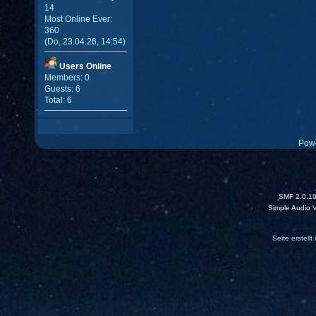
14
Most Online Ever:
360
(Do, 23.04.26, 14:54)
Users Online
Members: 0
Guests: 6
Total: 6
Pow
SMF 2.0.1
Simple Audio 
Seite erstell