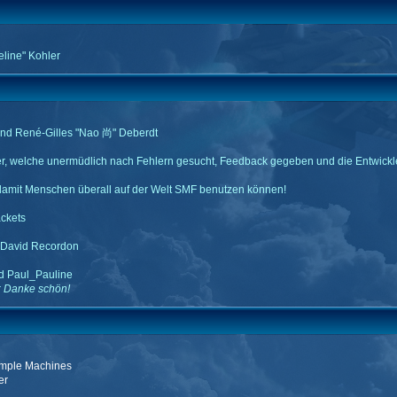
eline" Kohler
und René-Gilles "Nao 尚" Deberdt
er, welche unermüdlich nach Fehlern gesucht, Feedback gegeben und die Entwickl
damit Menschen überall auf der Welt SMF benutzen können!
ckets
d David Recordon
d Paul_Pauline
: Danke schön!
mple Machines
er