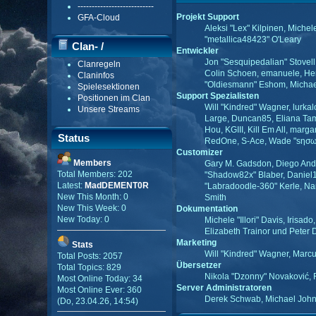
---------------------------
Projekt Support
GFA-Cloud
Aleksi "Lex" Kilpinen, Miche
"metallica48423" O'Leary
Clan- /
Entwickler
Jon "Sesquipedalian" Stovell
Clanregeln
Gildenmenü
Colin Schoen, emanuele, Hen
Claninfos
"Oldiesmann" Eshom, Michael 
Spielesektionen
Support Spezialisten
Positionen im Clan
Will "Kindred" Wagner, lurkal
Unsere Streams
Large, Duncan85, Eliana Tame
Hou, KGIII, Kill Em All, marga
Status
RedOne, S-Ace, Wade "sησω"
Customizer
Members
Gary M. Gadsdon, Diego Andr
Total Members: 202
"Shadow82x" Blaber, Daniel1
Latest:
MadDEMENT0R
"Labradoodle-360" Kerle, Nan
New This Month: 0
Smith
New This Week: 0
Dokumentation
New Today: 0
Michele "Illori" Davis, Iris
Elizabeth Trainor und Peter
Marketing
Stats
Will "Kindred" Wagner, Marcu
Total Posts: 2057
Übersetzer
Total Topics: 829
Nikola "Dzonny" Novaković, 
Most Online Today: 34
Server Administratoren
Most Online Ever: 360
Derek Schwab, Michael John
(Do, 23.04.26, 14:54)