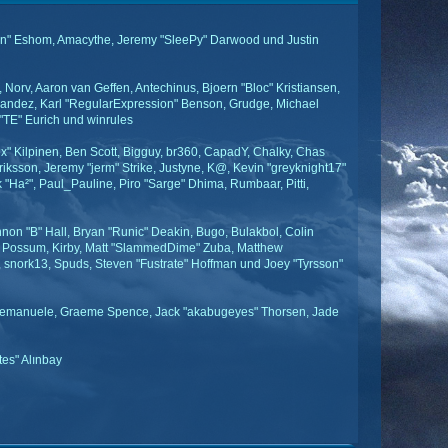
smann" Eshom, Amacythe, Jeremy "SleePy" Darwood und Justin
Norv, Aaron van Geffen, Antechinus, Bjoern "Bloc" Kristiansen,
andez, Karl "RegularExpression" Benson, Grudge, Michael
"TE" Eurich und winrules
Lex" Kilpinen, Ben Scott, Bigguy, br360, CapadY, Chalky, Chas
iksson, Jeremy "jerm" Strike, Justyne, K@, Kevin "greyknight17"
ick "Ha²", Paul_Pauline, Piro "Sarge" Dhima, Rumbaar, Pitti,
n "B" Hall, Bryan "Runic" Deakin, Bugo, Bulakbol, Colin
er Possum, Kirby, Matt "SlammedDime" Zuba, Matthew
, snork13, Spuds, Steven "Fustrate" Hoffman und Joey "Tyrsson"
llis, emanuele, Graeme Spence, Jack "akabugeyes" Thorsen, Jade
tes" Alınbay