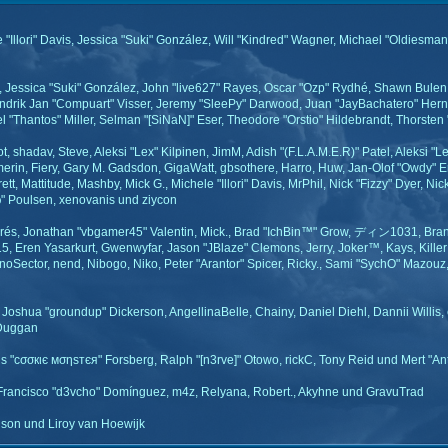
le "Illori" Davis, Jessica "Suki" González, Will "Kindred" Wagner, Michael "Oldie
, Jessica "Suki" González, John "live627" Rayes, Oscar "Ozp" Rydhé, Shawn Bulen, 
drik Jan "Compuart" Visser, Jeremy "SleePy" Darwood, Juan "JayBachatero" Hern
"Thantos" Miller, Selman "[SiNaN]" Eser, Theodore "Orstio" Hildebrandt, Thorsten 
ot, shadav, Steve, Aleksi "Lex" Kilpinen, JimM, Adish "(F.L.A.M.E.R)" Patel, Aleksi "
rin, Fiery, Gary M. Gadsdon, GigaWatt, gbsothere, Harro, Huw, Jan-Olof "Owdy" Er
rett, Mattitude, Mashby, Mick G., Michele "Illori" Davis, MrPhil, Nick "Fizzy" Dyer, N
 Poulsen, xenovanis und ziycon
és, Jonathan "vbgamer45" Valentin, Mick., Brad "IchBin™" Grow, ディン1031, Branno
5, Eren Yasarkurt, Gwenwyfar, Jason "JBlaze" Clemons, Jerry, Joker™, Kays, Kill
oSector, nend, Nibogo, Niko, Peter "Arantor" Spicer, Ricky., Sami "SychO" Mazouz
ado, Joshua "groundup" Dickerson, AngellinaBelle, Chainy, Daniel Diehl, Dannii Wi
 Duggan
s "cσσкιє мσηѕтєя" Forsberg, Ralph "[n3rve]" Otowo, rickC, Tony Reid und Mert "An
Francisco "d3vcho" Domínguez, m4z, Relyana, Robert., Akyhne und GravuTrad
son und Liroy van Hoewijk