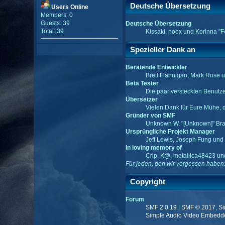
Deutsche Übersetzung
Users Online
Members: 0
Guests: 39
Deutsche Übersetzung
Total: 39
Kissaki, noex und Korinna "F
Spezieller Dank an
Beratende Entwickler
Brett Flannigan, Mark Rose 
Beta Tester
Die paar versteckten Benutz
Übersetzer
Vielen Dank für Eure Mühe, 
Gründer von SMF
Unknown W. "[Unknown]" Bra
Ursprüngliche Projekt Manager
Jeff Lewis, Joseph Fung un
In loving memory of
Crip, K@, metallica48423 un
Für jeden, den wir vergessen haben
Copyright
Forum
SMF 2.0.19
|
SMF © 2017
,
Si
Simple Audio Video Embedd