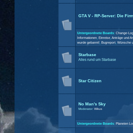
GTA V - RP-Server: Die Fir
Untergeordnete Boards
:
Change-Lo
Informationen
,
Einreise
,
Anträge und A
wurde gebannt!
,
Bugreport
,
Wünsche u
Starbase
Alles rund um Starbase
Star Citizen
No Man's Sky
Moderator:
Wikus
Untergeordnete Boards
:
Planeten L