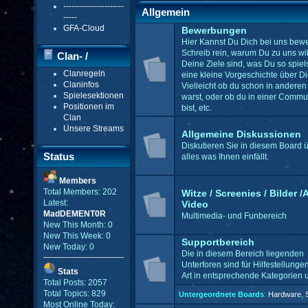
----------------------
Allgemein
-----
GFA-Cloud
Bewerbungen
Hier Kannst Du Dich bei uns bew
Schreib rein, warum Du zu uns wil
Clan- /
Deine Ziele sind, was Du so spiel
Clanregeln
eine kleine Vorgeschichte über Di
Gildenmenü
Claninfos
Vielleicht ob du schon in anderen
Spielesektionen
warst, oder ob du in einer Commu
Positionen im
bist, etc.
Clan
Unsere Streams
Allgemeine Diskussionen
Diskutieren Sie in diesem Board 
Status
alles was Ihnen einfällt.
Members
Total Members: 202
Witze / Screenies / Bilder /
Latest:
Video
MadDEMENT0R
Multimedia- und Funbereich
New This Month: 0
New This Week: 0
Supportbereich
New Today: 0
Die in diesem Bereich liegenden
Unterforen sind für Hilfestellungen
Stats
Art in entsprechende Kategorien un
Total Posts: 2057
Total Topics: 829
Untergeordnete Boards
:
Hardware
,
Most Online Today: