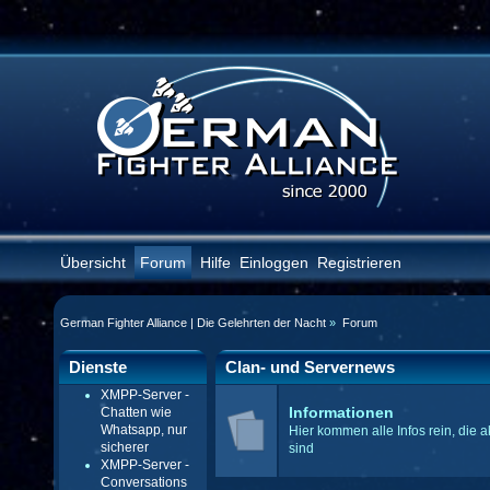
Übersicht
Forum
Hilfe
Einloggen
Registrieren
German Fighter Alliance | Die Gelehrten der Nacht
»
Forum
Dienste
Clan- und Servernews
XMPP-Server -
Chatten wie
Informationen
Whatsapp, nur
Hier kommen alle Infos rein, die a
sicherer
sind
XMPP-Server -
Conversations