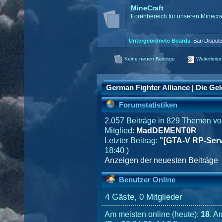
MineCraft
Forenbereich für unseren Minecra
Untergeordnete Boards
:
Ban Dispute
Keine neuen Beiträge
Weiterleitu
German Fighter Alliance | Die Gel
Forumstatistiken
2.057 Beiträge in 829 Themen vo
Mitglied:
MadDEMENT0R
Letzter Beitrag:
"
[GTA-V RP-Serv
18:40 )
Anzeigen der neuesten Beiträge
Benutzer Online
4 Gäste, 0 Mitglieder
Am meisten online (heute):
18
. A