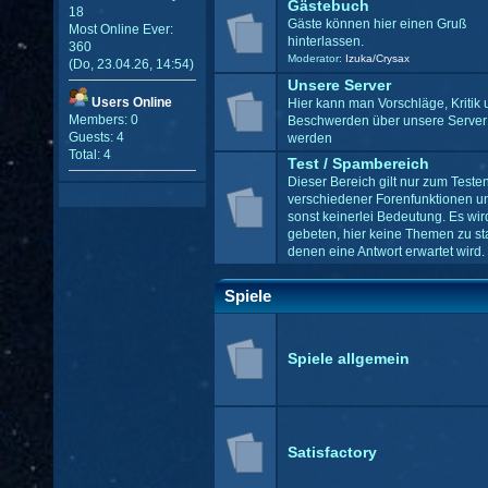
Gästebuch
18
Gäste können hier einen Gruß
Most Online Ever:
hinterlassen.
360
Moderator:
Izuka/Crysax
(Do, 23.04.26, 14:54)
Unsere Server
Users Online
Hier kann man Vorschläge, Kritik 
Members: 0
Beschwerden über unsere Server 
Guests: 4
werden
Total: 4
Test / Spambereich
Dieser Bereich gilt nur zum Teste
verschiedener Forenfunktionen u
sonst keinerlei Bedeutung. Es wir
gebeten, hier keine Themen zu sta
denen eine Antwort erwartet wird.
Spiele
Spiele allgemein
Satisfactory