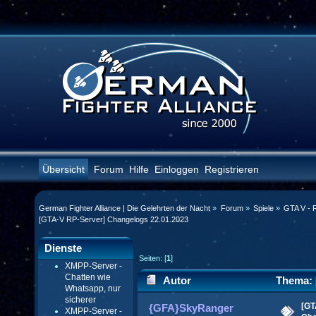
Übersicht
Forum
Hilfe
Einloggen
Registrieren
German Fighter Alliance | Die Gelehrten der Nacht
»
Forum
»
Spiele
»
GTA V - 
[GTA-V RP-Server] Changelogs 22.01.2023
Dienste
Seiten: [
1
]
XMPP-Server -
Chatten wie
Autor
Thema: 
Whatsapp, nur
sicherer
22.01.2023 (Gelesen 16390 mal)
[GT
{GFA}SkyRanger
XMPP-Server -