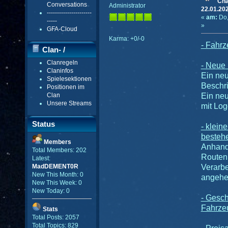
Cha
Conversations
Administrator
22.01.20
----------------------
«
am:
Do,
-----
»
GFA-Cloud
Karma: +0/-0
- Fahrz
Clan- /
Clanregeln
- Neue
Gildenmenü
Claninfos
Ein ne
Spielesektionen
Beschri
Positionen im
Clan
Ein neu
Unsere Streams
mit Log
Status
- klein
besteh
Members
Anhand
Total Members: 202
Routen 
Latest:
Verarbe
MadDEMENT0R
New This Month: 0
angehe
New This Week: 0
New Today: 0
- Gesch
Fahrzeu
Stats
Total Posts: 2057
Total Topics: 829