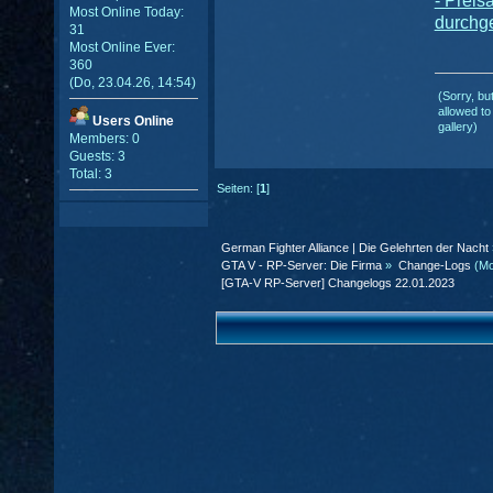
- Prei
Most Online Today:
durchge
31
Most Online Ever:
360
(Do, 23.04.26, 14:54)
(Sorry, bu
allowed to
Users Online
gallery)
Members: 0
Guests: 3
Total: 3
Seiten: [
1
]
German Fighter Alliance | Die Gelehrten der Nacht
GTA V - RP-Server: Die Firma
»
Change-Logs
(Mo
[GTA-V RP-Server] Changelogs 22.01.2023